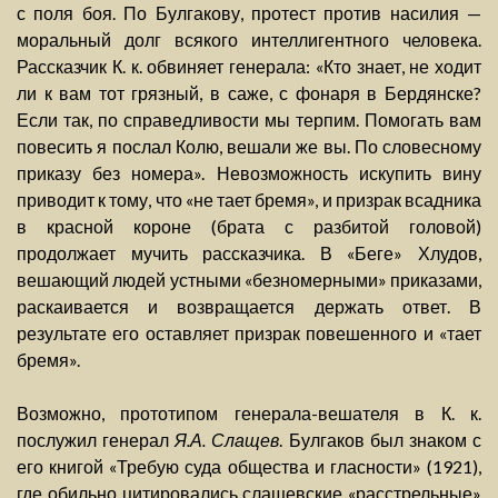
с поля боя. По Булгакову, протест против насилия —
моральный долг всякого интеллигентного человека.
Рассказчик К. к. обвиняет генерала: «Кто знает, не ходит
ли к вам тот грязный, в саже, с фонаря в Бердянске?
Если так, по справедливости мы терпим. Помогать вам
повесить я послал Колю, вешали же вы. По словесному
приказу без номера». Невозможность искупить вину
приводит к тому, что «не тает бремя», и призрак всадника
в красной короне (брата с разбитой головой)
продолжает мучить рассказчика. В «Беге» Хлудов,
вешающий людей устными «безномерными» приказами,
раскаивается и возвращается держать ответ. В
результате его оставляет призрак повешенного и «тает
бремя».
Возможно, прототипом генерала-вешателя в К. к.
послужил генерал
Я.А. Слащев
. Булгаков был знаком с
его книгой «Требую суда общества и гласности» (1921),
где обильно цитировались слащевские «расстрельные»