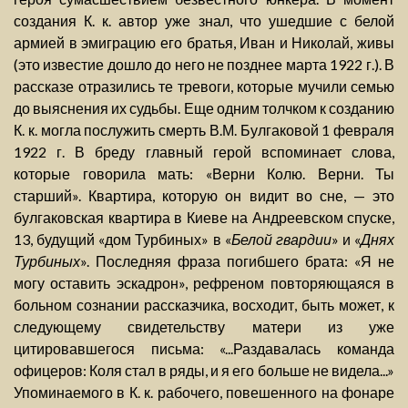
создания К. к. автор уже знал, что ушедшие с белой
армией в эмиграцию его братья, Иван и Николай, живы
(это известие дошло до него не позднее марта 1922 г.). В
рассказе отразились те тревоги, которые мучили семью
до выяснения их судьбы. Еще одним толчком к созданию
К. к. могла послужить смерть В.М. Булгаковой 1 февраля
1922 г. В бреду главный герой вспоминает слова,
которые говорила мать: «Верни Колю. Верни. Ты
старший». Квартира, которую он видит во сне, — это
булгаковская квартира в Киеве на Андреевском спуске,
13, будущий «дом Турбиных» в «
Белой гвардии
» и «
Днях
Турбиных
». Последняя фраза погибшего брата: «Я не
могу оставить эскадрон», рефреном повторяющаяся в
больном сознании рассказчика, восходит, быть может, к
следующему свидетельству матери из уже
цитировавшегося письма: «...Раздавалась команда
офицеров: Коля стал в ряды, и я его больше не видела...»
Упоминаемого в К. к. рабочего, повешенного на фонаре