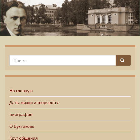
Михаил Булгаков
На главную
Даты жизни и творчества
Биография
О Булгакове
Круг общения