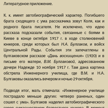
Литературное приложение.
К. к. имеет автобиографический характер. Погибшего
брата сходящего с ума рассказчика зовут Коля, как и
родного брата писателя. Не исключено, что идею
рассказа подсказали события, связанные с боями в
Киеве в конце октября 1917 г. в ходе столкновений
юнкеров, среди которых был
Н.А. Булгаков
, и войск
Центральной Рады. События эти запечатлены в
булгаковском рассказе «
Дань восхищения
» (1920) и в
письме его матери,
В.М. Булгаковой
, адресованном
дочери Надежде 10 ноября 1917 г. Там дана картина
обстрела Инженерного училища, где В.М. и Н.А.
Булгаковы оказались вечером и ночью 29 октября.
Подводя итог, мать отмечала: «Инженерное училище
пострадало меньше других: четверо раненых, один
сошел с ума». Булгаков наделил автобиографического
героя сумасшествием безвестного юнкера. В момент