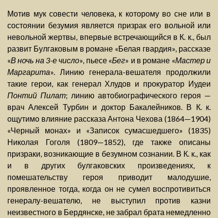
Мотив мук совести человека, к которому во сне или в
состоянии безумия является призрак его вольной или
невольной жертвы, впервые встречающийся в К. к., был
развит Булгаковым в романе «Белая гвардия», рассказе
«
В ночь на 3-е число
», пьесе «
Бег
» и в романе «
Мастер и
Маргарита
». Линию генерала-вешателя продолжили
такие герои, как генерал Хлудов и прокуратор Иудеи
Понтий Пилат
; линию автобиографического героя —
врач Алексей Турбин и доктор Бакалейников. В К. к.
ощутимо влияние рассказа Антона Чехова (1864—1904)
«Черный монах» и «Записок сумасшедшего» (1835)
Николая Гоголя (1809—1852), где также описаны
призраки, возникающие в безумном сознании. В К. к., как
и в других булгаковских произведениях, к
помешательству героя приводит малодушие,
проявленное тогда, когда он не сумел воспротивиться
генералу-вешателю, не выступил против казни
неизвестного в Бердянске, не забрал брата немедленно