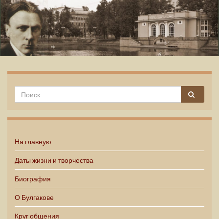
Михаил Булгаков
На главную
Даты жизни и творчества
Биография
О Булгакове
Круг общения