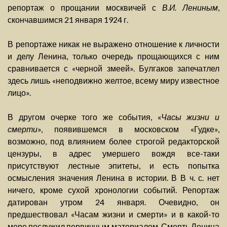
репортаж о прощании москвичей с
В.И. Лениным
,
скончавшимся 21 января 1924 г.
В репортаже никак не выражено отношение к личности
и делу Ленина, только очередь прощающихся с ним
сравнивается с «черной змеей». Булгаков запечатлел
здесь лишь «неподвижно желтое, всему миру известное
лицо».
В другом очерке того же события, «
Часы жизни и
смерти
», появившемся в московском «Гудке»,
возможно, под влиянием более строгой редакторской
цензуры, в адрес умершего вождя все-таки
присутствуют лестные эпитеты, и есть попытка
осмысления значения Ленина в истории. В В ч. с. нет
ничего, кроме сухой хронологии событий. Репортаж
датирован утром 24 января. Очевидно, он
предшествовал «Часам жизни и смерти» и в какой-то
мере послужил первичным материалом. Смерть Ленина