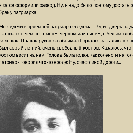
в загсе оформили развод. Ну, и надо было поэтому достать
брак у патриарха.
Мы сидели в приемной патриаршего дома... Вдруг дверь на 
патриарх в чем-то темном, черном или синем, с белым клоб
большой. Правой рукой он обнимал Горького за талию, и он
был серый летний, очень свободный костюм. Казалось, что 
костюм висит на нем. Голова была голая, как колено, и на г
патриарх говорил что-то вроде: Ну, счастливой дороги...