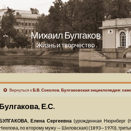
Михаил Булгаков
Жизнь и творчество
Вернуться к
Б.В. Соколов. Булгаковская энциклопедия: сам
Булгакова, Е.С.
БУЛГАКОВА, Елена Сергеевна
(урожденная Нюрнберг (Н
Неелова, по второму мужу — Шиловская) (1893—1970), треть