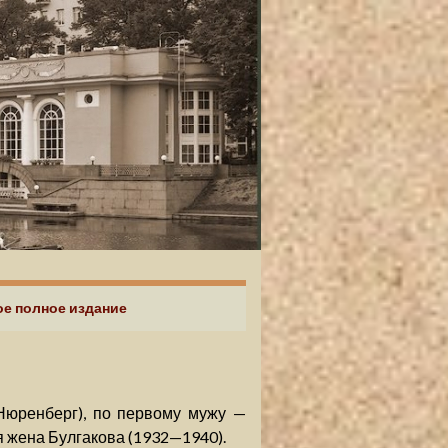
ое полное издание
юренберг), по первому мужу —
я жена Булгакова (1932—1940).