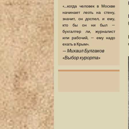
«…когда человек в Москве
начинает лезть на стену,
значит, он доспел, и ему,
кто бы он ни был —
бухгалтер ли, журналист
или рабочий, — ему надо
ехать в Крым».
—
Михаил Булгаков
«Выбор курорта»