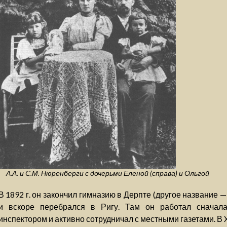
А.А. и С.М. Нюренберги с дочерьми Еленой (справа) и Ольгой
В 1892 г. он закончил гимназию в Дерпте (другое название 
и вскоре перебрался в Ригу. Там он работал сначал
инспектором и активно сотрудничал с местными газетами. В X