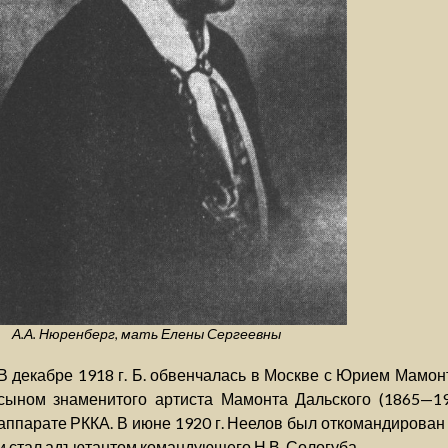
А.А. Нюренберг, мать Елены Сергеевны
В декабре 1918 г. Б. обвенчалась в Москве с Юрием Мамо
сыном знаменитого артиста Мамонта Дальского (1865—1
аппарате РККА. В июне 1920 г. Неелов был откомандирован
и стал адъютантом командующего Н.В. Сологуба.