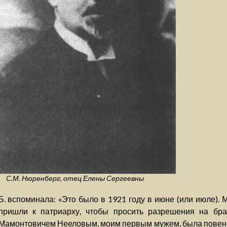
С.М. Нюренберг, отец Елены Сергеевны
Б. вспоминала: «Это было в 1921 году в июне (или июле).
пришли к патриарху, чтобы просить разрешения на бра
Мамонтовичем Нееловым, моим первым мужем, была повенча