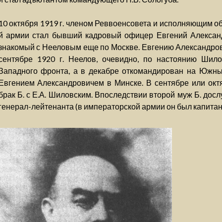
10 октября 1919 г. членом Реввоенсовета и исполняющим о
й армии стал бывший кадровый офицер Евгений Алексан
знакомый с Нееловым еще по Москве. Евгению Александрови
сентябре 1920 г. Неелов, очевидно, по настоянию Шил
Западного фронта, а в декабре откомандирован на Южный
Евгением Александровичем в Минске. В сентябре или октя
брак Б. с Е.А. Шиловским. Впоследствии второй муж Б. дос
генерал-лейтенанта (в императорской армии он был капитан