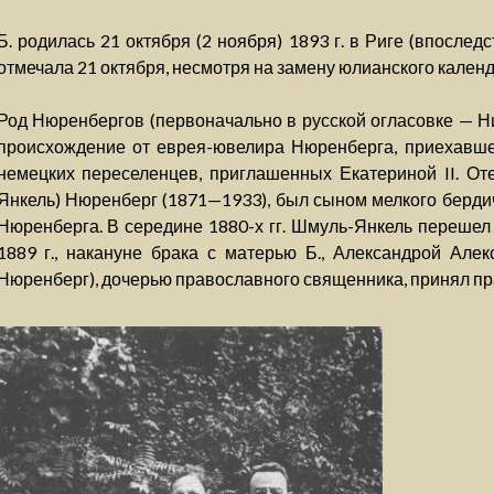
Б. родилась 21 октября (2 ноября) 1893 г. в Риге (впосле
отмечала 21 октября, несмотря на замену юлианского календ
Род Нюренбергов (первоначально в русской огласовке — Ни
происхождение от еврея-ювелира Нюренберга, приехавшег
немецких переселенцев, приглашенных Екатериной II. От
Янкель) Нюренберг (1871—1933), был сыном мелкого берди
Нюренберга. В середине 1880-х гг. Шмуль-Янкель перешел 
1889 г., накануне брака с матерью Б., Александрой Але
Нюренберг), дочерью православного священника, принял пр