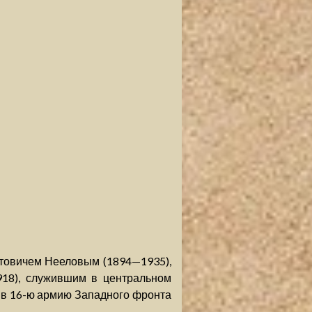
нтовичем Нееловым (1894—1935),
918), служившим в центральном
 в 16-ю армию Западного фронта