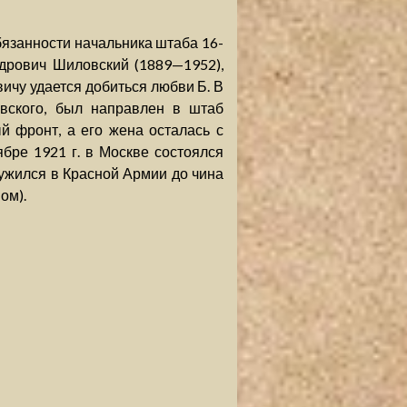
бязанности начальника штаба 16-
дрович Шиловский (1889—1952),
чу удается добиться любви Б. В
овского, был направлен в штаб
 фронт, а его жена осталась с
бре 1921 г. в Москве состоялся
лужился в Красной Армии до чина
ом).