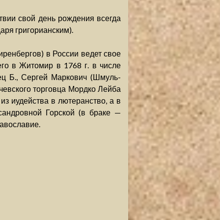
дствии свой день рождения всегда
аря григорианским).
ренбергов) в России ведет свое
о в Житомир в 1768 г. в числе
ец Б., Сергей Маркович (Шмуль-
чевского торговца Мордко Лейба
из иудейства в лютеранство, а в
ксандровной Горской (в браке —
авославие.