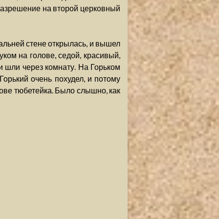
 разрешение на второй церковный
дальней стене открылась, и вышел
уком на голове, седой, красивый,
и шли через комнату. На Горьком
Горький очень похудел, и потому
олове тюбетейка. Было слышно, как