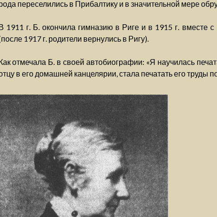
рода переселились в Прибалтику и в значительной мере обру
В 1911 г. Б. окончила гимназию в Риге и в 1915 г. вместе
(после 1917 г. родители вернулись в Ригу).
Как отмечала Б. в своей автобиографии: «Я научилась печа
отцу в его домашней канцелярии, стала печатать его труды 