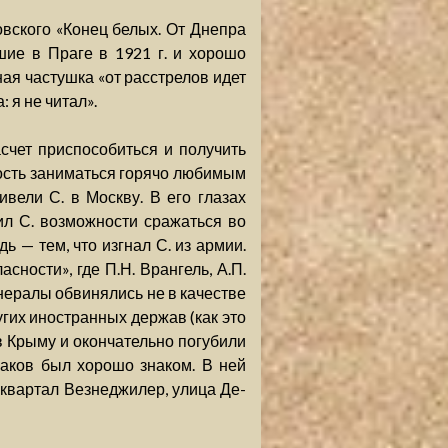
овского «Конец белых. От Днепра
ие в Праге в 1921 г. и хорошо
ная частушка «от расстрелов идет
 я не читал».
счет приспособиться и получить
ость заниматься горячо любимым
вели С. в Москву. В его глазах
ил С. возможности сражаться во
ь — тем, что изгнал С. из армии.
сности», где П.Н. Врангель, А.П.
енералы обвинялись не в качестве
гих иностранных держав (как это
у в Крыму и окончательно погубили
гаков был хорошо знаком. В ней
«квартал Везнеджилер, улица Де-