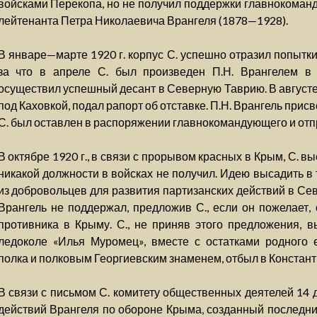
войсками Перекопа, но не получил поддержки главнокоманд
лейтенанта Петра Николаевича Врангеля (1878—1928).
В январе—марте 1920 г. корпус С. успешно отразил попытк
за что в апреле С. был произведен П.Н. Врангелем в 
осуществил успешный десант в Северную Таврию. В августе 
под Каховкой, подал рапорт об отставке. П.Н. Врангель при
С. был оставлен в распоряжении главнокомандующего и отпр
В октябре 1920 г., в связи с прорывом красных в Крым, С. в
никакой должности в войсках не получил. Идею высадить в
из добровольцев для развития партизанских действий в Се
Врангель не поддержал, предложив С., если он пожелает, 
противника в Крыму. С., не приняв этого предложения, в
ледоколе «Илья Муромец», вместе с остатками родного 
полка и полковым Георгиевским знаменем, отбыл в Констант
В связи с письмом С. комитету общественных деятелей 14 д
действий Врангеля по обороне Крыма, созданный последним