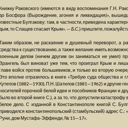
Книжку Раковского (имеются в виду воспоминания Г.Н. Рак
до Босфора (Вырождение, агония и ликвидация)», вышедш
известные Булгакову; там, в частности, приведена характер
дым, то Слащев спасает Крым». —
Б.С.
) пришлите, пожалуйста:
Таким образом, не раскаяние и душевный переворот, а ра
средства к существованию, а также желание иметь возможн
военным делом (ничем другим он заниматься не умел) при
Врангель был виноват уже тем, что проиграл Крым и лиш
главе войск против большевиков, и только во вторую очеред
Это вполне отразилось в книге «Требую суда общества и гла
Кутепов (1882—1930), П.Н. Шатилов (1881—1962) и другие г
носителей порочной белой идеи и пособников Франции и дру
было во второй книге С.), а за то, что допустили катастроф
белое дело. С изданной в Константинополе книгой С. Бул
приводился константинопольский (стамбульский) адрес С.: 
Руни, дом Мустафа-Эффенди, № 15—17».