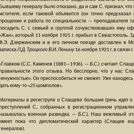
Бывшему генералу было отказано, да и сам С. признал, что 
мстителя, если таковой объявится (он точно предсказал
прощение и работа по специальности — преподавателя так
посадить С. с семьей и группой сочувствовавших ему оф
«Жан», который 11 ноября 1921 г. прибыл в Севастополь. З
Ф.Э. Дзержинским и в его личном поезде доставлен в Мо
записка
Л.Д. Троцкого В.И. Ленину
16 ноября 1921 г. в связи 
«Главком (С.С. Каменев (1881—1936). —
Б.С.
) считает Слащ
правильности этого отзыва. Но бесспорно, что у нас Сл
ненужностью». Он приспособиться не сможет. Уже находясь 
дать кому-то «
25
шомполов».
Материалы в региструпе о Слащеве большие (речь идет о
преступлений С., собранных в регистрационном управле
называлась военная разведка. —
Б.С.
). Наш вежливый от
имеет пока что дипломатический характер (Слащев ещ
генералов).