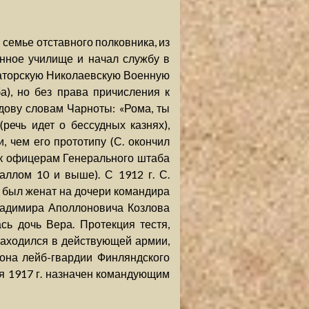
в семье отставного полковника, из
енное училище и начал службу в
раторскую Николаевскую Военную
), но без права причисления к
дову словам Чарноты: «Рома, ты
речь идет о бессудных казнях),
 чем его прототипу (С. окончил
 к офицерам Генерального штаба
аллом 10 и выше). С 1912 г. С.
 был женат на дочери командира
ладимира Аполлоновича Козлова
сь дочь Вера. Протекция тестя,
 находился в действующей армии,
она лейб-гвардии Финляндского
юля 1917 г. назначен командующим