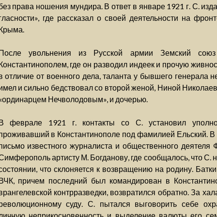
без права ношения мундира. В ответ в январе 1921 г. С. изд
гласности», где рассказал о своей деятельности на фрон
Крыма.
После увольнения из Русской армии Земский сою
Константинополем, где он разводил индеек и прочую живност
в отличие от военного дела, таланта у бывшего генерала н
имел и сильно бедствовал со второй женой, Ниной Николае
«ординарцем Нечволодовым», и дочерью.
В феврале 1921 г. контакты со С. установил уполн
проживавший в Константинополе под фамилией Ельский. В м
письмо известного журналиста и общественного деятеля Ф
Симферополь артисту М. Богданову, где сообщалось, что С.
состоянии, что склоняется к возвращению на родину. Батк
ВЧК, причем последний был командирован в Константино
врангелевской контрразведки, возвратился обратно. За ха
революционному суду. С. пытался выговорить себе охр
личную неприкосновенность и выделение валюты его сем