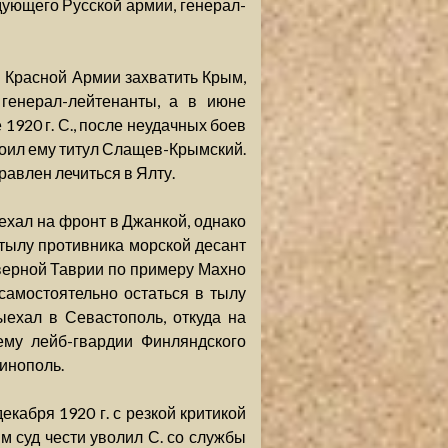
ующего Русской армии, генерал-
и Красной Армии захватить Крым,
генерал-лейтенанты, а в июне
1920 г. С., после неудачных боев
своил ему титул Слащев-Крымский.
авлен лечиться в Ялту.
ыехал на фронт в Джанкой, однако
 тылу противника морской десант
верной Таврии по примеру Махно
самостоятельно остаться в тылу
ыехал в Севастополь, откуда на
ему лейб-гвардии Финляндского
инополь.
екабря 1920 г. с резкой критикой
 суд чести уволил С. со службы