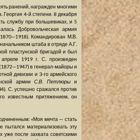
ять ранений, награжден многими
 Георгия 4-й степени. 8 декабря
ть службу при большевиках, и 5
валась Добровольческая армия
(1870—1918). Командирован М.В.
начальником штаба в отряде А.Г.
кой пластунской бригадой и был
 апреле 1919 г. С. произведен
(1872—1947) в генерал-майоры и
отной дивизии и 3-го армейского
аинской армии
С.В. Петлюры
и
4). С. успешно сражался против
го известным притяжением, он
подчиненным: «Моя мечта — стать
е пытался материализовать эту
ых уже после захвата советскими