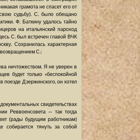
никакая грамота не спасет его от
 свою судьбу). С. было обещано
тики. Ф. Баткину удалось тайно
ицеров на итальянский пароход
десь С. был встречен главой ВЧК
скву. Сохранилась характерная
с возвращением С.:
ева ничтожеством. Я не уверен в
ащев будет только «беспокойной
в поезде Дзержинского, он хотел
 документальных свидетельствах
нии Реввоенсовета — так тогда
вет (рады будущим работникам)
е собирается тянуть за собой