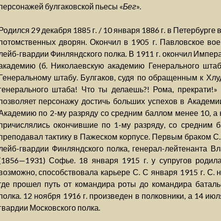
персонажей булгаковской пьесы «
Бег
».
Родился 29 декабря 1885 г. / 10 января 1886 г. в Петербурге 
потомственных дворян. Окончил в 1905 г. Павловское во
лейб-гвардии Финляндского полка. В 1911 г. окончил Импе
академию (б. Николаевскую академию Генерального штаба
Генеральному штабу. Булгаков, судя по обращенным к Хлу
генерального штаба! Что ты делаешь?! Рома, прекрати!» (
позволяет персонажу достичь больших успехов в Академии,
Академию по 2-му разряду со средним баллом менее 10, а
причислялись окончившие по 1-му разряду, со средним б
преподавал тактику в Пажеском корпусе. Первым браком С.
лейб-гвардии Финляндского полка, генерал-лейтенанта В
(1856—1931) Софье. 18 января 1915 г. у супругов родила
возможно, способствовала карьере С. С января 1915 г. С.
где прошел путь от командира роты до командира баталь
полка. 12 ноября 1916 г. произведен в полковники, а 14 и
гвардии Московского полка.