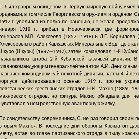
С. был храбрым офицером, в Первую мировую войну имел п
орденами, в том числе Георгиевским оружием и орденом Св.
1917 г. уволился из полка по ранению, не желая продолжа
января 1918 г. прибыл в Новочеркасск, где формиро
генералов М.В. Алексеева (1857—1918) и Л.Г. Корнилова 
Алексеевым в район Кавказских Минеральных Вод, где стал 
Шкуро (Шкуры) (1887—1947), затем командовал 1-й Кубанс
начальником штаба 2-й Кубанской казачьей дивизии. В
главнокомандующим генерал-лейтенантом А.И. Деникиным 
назначен командиром 5-й пехотной дивизии, затем 4-й пех
корпуса, действовавшего осенью 1919 г. против укр
повстанческих крестьянских отрядов Н.И. Махно (1889—193
махновских отрядов, но фигура Махно обладала для не
чувствовал в нем родственную авантюрную жилку.
По свидетельству современника, С. не раз говорил своим 
вторым Махно». В последние дни обороны Крыма он даж
мечту, встав во главе партизанского отряда в тылу красн