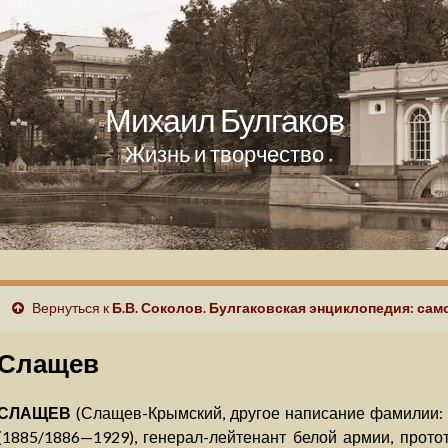
Михаил Булгаков
Жизнь и творчество
Вернуться к
Б.В. Соколов. Булгаковская энциклопедия: сам
Слащев
СЛАЩЕВ
(Слащев-Крымский, другое написание фамилии:
(1885/1886—1929), генерал-лейтенант белой армии, прото