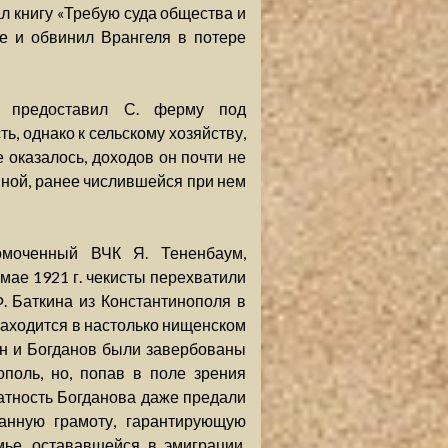
ал книгу «Требую суда общества и
те и обвинил Врангеля в потере
з предоставил С. ферму под
ь, однако к сельскому хозяйству,
е оказалось, доходов он почти не
вной, ранее числившейся при нем
омоченный ВЧК Я. Тененбаум,
ае 1921 г. чекисты перехватили
. Баткина из Константинополя в
 находится в настолько нищенском
ин и Богданов были завербованы
поль, но, попав в поле зрения
латность Богданова даже предали
анную грамоту, гарантирующую
ье, остававшейся в эмиграции.