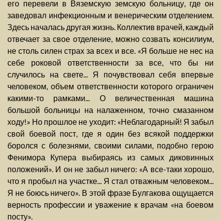
его перевели в Вяземскую земскую больницу, где он
заведовал инфекционным и венерическим отделением.
Здесь началась другая жизнь. Коллектив врачей, каждый
отвечает за свое отделение, можно созвать консилиум,
не столь силен страх за всех и все. «Я больше не нес на
себе роковой ответственности за все, что бы ни
случилось на свете... Я почувствовал себя впервые
человеком, объем ответственности которого ограничен
какими-то рамками... О величественная машина
большой больницы на налаженном, точно смазанном
ходу!» Но прошлое не уходит: «Неблагодарный! Я забыл
свой боевой пост, где я один без всякой поддержки
боролся с болезнями, своими силами, подобно герою
Фенимора Купера выбираясь из самых диковинных
положений». И он не забыл ничего: «А все-таки хорошо,
что я пробыл на участке... Я стал отважным человеком...
Я не боюсь ничего». В этой фразе Булгакова ощущается
верность профессии и уважение к врачам «на боевом
посту».