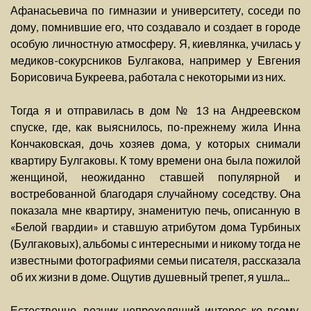
Афанасьевича по гимназии и университету, соседи по
дому, помнившие его, что создавало и создает в городе
особую личностную атмосферу. Я, киевлянка, училась у
медиков-сокурсников Булгакова, например у Евгения
Борисовича Букреева, работала с некоторыми из них.
Тогда я и отправилась в дом № 13 на Андреевском
спуске, где, как выяснилось, по-прежнему жила Инна
Кончаковская, дочь хозяев дома, у которых снимали
квартиру Булгаковы. К тому времени она была пожилой
женщиной, неожиданно ставшей популярной и
востребованной благодаря случайному соседству. Она
показала мне квартиру, знаменитую печь, описанную в
«Белой гвардии» и ставшую атрибутом дома Турбиных
(Булгаковых), альбомы с интересными и никому тогда не
известными фотографиями семьи писателя, рассказала
об их жизни в доме. Ощутив душевный трепет, я ушла...
Естественно, возник непреходящий интерес ко всему,