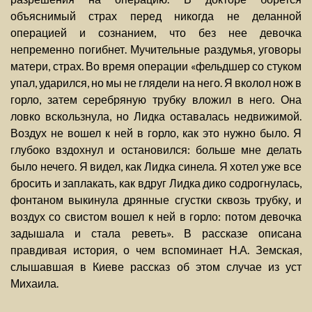
объяснимый страх перед никогда не деланной
операцией и сознанием, что без нее девочка
непременно погибнет. Мучительные раздумья, уговоры
матери, страх. Во время операции «фельдшер со стуком
упал, ударился, но мы не глядели на него. Я вколол нож в
горло, затем серебряную трубку вложил в него. Она
ловко вскользнула, но Лидка оставалась недвижимой.
Воздух не вошел к ней в горло, как это нужно было. Я
глубоко вздохнул и остановился: больше мне делать
было нечего. Я видел, как Лидка синела. Я хотел уже все
бросить и заплакать, как вдруг Лидка дико содрогнулась,
фонтаном выкинула дрянные сгустки сквозь трубку, и
воздух со свистом вошел к ней в горло: потом девочка
задышала и стала реветь». В рассказе описана
правдивая история, о чем вспоминает Н.А. Земская,
слышавшая в Киеве рассказ об этом случае из уст
Михаила.