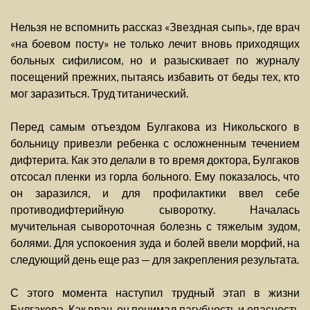
Нельзя не вспомнить рассказ «Звездная сыпь», где врач
«на боевом посту» не только лечит вновь приходящих
больных сифилисом, но и разыскивает по журналу
посещений прежних, пытаясь избавить от беды тех, кто
мог заразиться. Труд титанический.
Перед самым отъездом Булгакова из Никольского в
больницу привезли ребенка с осложненным течением
дифтерита. Как это делали в то время доктора, Булгаков
отсосал пленки из горла больного. Ему показалось, что
он заразился, и для профилактики ввел себе
противодифтерийную сыворотку. Началась
мучительная сывороточная болезнь с тяжелым зудом,
болями. Для успокоения зуда и болей ввели морфий, на
следующий день еще раз — для закрепления результата.
С этого момента наступил трудный этап в жизни
Булгакова. Как врач, он понимал пагубность и опасность