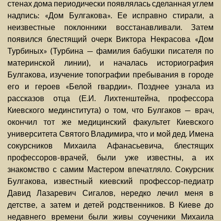
стенах дома периодически появлялась сделанная углем
надпись: «Дом Булгакова». Ее исправно стирали, а
неизвестные поклонники восстанавливали. Затем
появился блестящий очерк Виктора Некрасова «Дом
Турбиных» (Турбина — фамилия бабушки писателя по
материнской линии), и началась историография
Булгакова, изучение топографии пребывания в городе
его и героев «Белой гвардии». Позднее узнала из
рассказов отца (Е.И. Лихтенштейна, профессора
Киевского мединститута) о том, что Булгаков — врач,
окончил тот же медицинский факультет Киевского
университета Святого Владимира, что и мой дед. Имена
сокурсников Михаила Афанасьевича, блестящих
профессоров-врачей, были уже известны, а их
знакомство с самим Мастером впечатляло. Сокурсник
Булгакова, известный киевский профессор-педиатр
Давид Лазаревич Сигалов, нередко лечил меня в
детстве, а затем и детей родственников. В Киеве до
недавнего времени были живы соученики Михаила