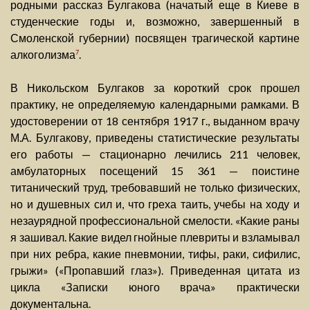
родными рассказ Булгакова (начатый еще в Киеве в
студенческие годы и, возможно, завершенный в
Смоленской губернии) посвящен трагической картине
алкоголизма
.
7
В Никольском Булгаков за короткий срок прошел
практику, не определяемую календарными рамками. В
удостоверении от 18 сентября 1917 г., выданном врачу
М.А. Булгакову, приведены статистические результаты
его работы — стационарно лечились 211 человек,
амбулаторных посещений 15 361 — поистине
титанический труд, требовавший не только физических,
но и душевных сил и, что греха таить, учебы на ходу и
незаурядной профессиональной смелости. «Какие раны
я зашивал. Какие видел гнойные плевриты и взламывал
при них ребра, какие пневмонии, тифы, раки, сифилис,
грыжи» («Пропавший глаз»). Приведенная цитата из
цикла «Записки юного врача» практически
документальна.