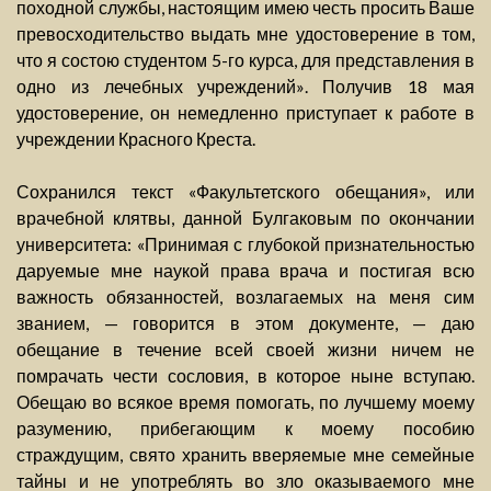
походной службы, настоящим имею честь просить Ваше
превосходительство выдать мне удостоверение в том,
что я состою студентом 5-го курса, для представления в
одно из лечебных учреждений». Получив 18 мая
удостоверение, он немедленно приступает к работе в
учреждении Красного Креста.
Сохранился текст «Факультетского обещания», или
врачебной клятвы, данной Булгаковым по окончании
университета: «Принимая с глубокой признательностью
даруемые мне наукой права врача и постигая всю
важность обязанностей, возлагаемых на меня сим
званием, — говорится в этом документе, — даю
обещание в течение всей своей жизни ничем не
помрачать чести сословия, в которое ныне вступаю.
Обещаю во всякое время помогать, по лучшему моему
разумению, прибегающим к моему пособию
страждущим, свято хранить вверяемые мне семейные
тайны и не употреблять во зло оказываемого мне