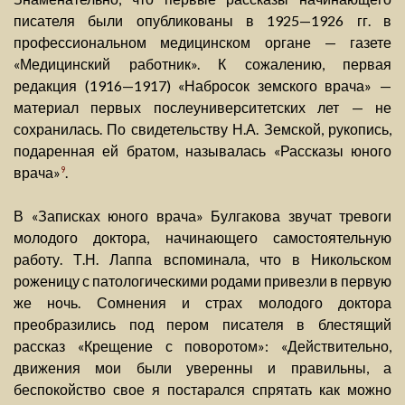
писателя были опубликованы в 1925—1926 гг. в
профессиональном медицинском органе — газете
«Медицинский работник». К сожалению, первая
редакция (1916—1917) «Набросок земского врача» —
материал первых послеуниверситетских лет — не
сохранилась. По свидетельству Н.А. Земской, рукопись,
подаренная ей братом, называлась «Рассказы юного
врача»
.
9
В «Записках юного врача» Булгакова звучат тревоги
молодого доктора, начинающего самостоятельную
работу. Т.Н. Лаппа вспоминала, что в Никольском
роженицу с патологическими родами привезли в первую
же ночь. Сомнения и страх молодого доктора
преобразились под пером писателя в блестящий
рассказ «Крещение с поворотом»: «Действительно,
движения мои были уверенны и правильны, а
беспокойство свое я постарался спрятать как можно