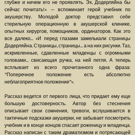
глубже и ничем его не проявлять. Эх, Додерляйна бы
сейчас почитать!» — вспоминает герой учебник по
акушерству. Молодой доктор представил себе
стерильную операционную в акушерской клинике,
опытных хирургов, помощников, ординаторов. Как это
все далеко... «И перед глазами замелькали страницы
Додерляйна. Страницы, страницы... а на них рисунки. Таз,
искривленные, сдавленные младенцы с огромными
головами... свисающая ручка, на ней петля. А теперь
всплывает из всего прочитанного одна фраза:
"Поперечное положение есть абсолютно
неблагоприятное положение"».
Рассказ ведется от первого лица, что придает ему еще
большую достоверность. Автор без стеснения
описывает свои сомнения, тревоги, вслушивается в
тактичные подсказки акушерки, не забывает посмотреть
учебник и в конце концов спасает роженицу и младенца.
Рассказ написан с таким драматизмом и потрясающей