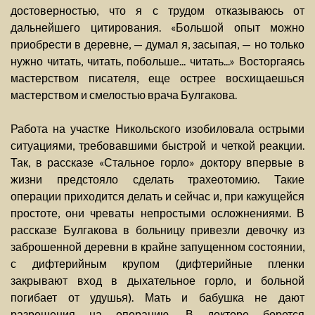
достоверностью, что я с трудом отказываюсь от
дальнейшего цитирования. «Большой опыт можно
приобрести в деревне, — думал я, засыпая, — но только
нужно читать, читать, побольше... читать...» Восторгаясь
мастерством писателя, еще острее восхищаешься
мастерством и смелостью врача Булгакова.
Работа на участке Никольского изобиловала острыми
ситуациями, требовавшими быстрой и четкой реакции.
Так, в рассказе «Стальное горло» доктору впервые в
жизни предстояло сделать трахеотомию. Такие
операции приходится делать и сейчас и, при кажущейся
простоте, они чреваты непростыми осложнениями. В
рассказе Булгакова в больницу привезли девочку из
заброшенной деревни в крайне запущенном состоянии,
с дифтерийным крупом (дифтерийные пленки
закрывают вход в дыхательное горло, и больной
погибает от удушья). Мать и бабушка не дают
разрешения на операцию. В докторе борется