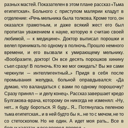
разных мастей. Показателен в этом плане рассказ «Тьма
египетская». Больного с приступом малярии кладут в
отделение: «Речь мельника была толкова. Кроме того, он
оказался грамотным, и даже всякий жест его был
пропитан уважением к науке, которую я считаю своей
любимой, — к медицине». Доктор выписал порошки и
велел принимать по одному в полночь. Прошло немного
времени, и его вызвали к умирающему мельнику.
«Вообразите, доктор! Он все десять порошков хинину
съел сразу! В полночь. Кто же мог ожидать? Вы же сами
черкнули — интеллигентный...» Придя в себя после
промывания желудка, больной оправдывался: «Да
думаю, что валандаться с вами по одному порошочку?
Сразу принял — и делу конец». Рассказ завершает кредо
Булгакова-врача, которому он никогда не изменял: «Ну,
нет... я буду бороться. Я буду... Я... Потянулась пеленою
тьма египетская... и в ней будто бы я... не то с мечом, не то
со стетоскопом. Но не один. А идет моя рать... Все в
белых халатах, и все вперед, вперед...»