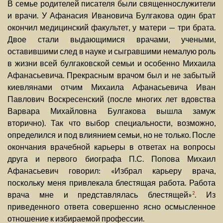
В семье родителей писателя были священнослужители
и врачи. У Афанасия Ивановича Булгакова один брат
окончил медицинский факультет, у матери — три брата.
Двое стали выдающимися врачами, учеными,
оставившими след в науке и сыгравшими немалую роль
в жизни всей булгаковской семьи и особенно Михаила
Афанасьевича. Прекрасным врачом был и не забытый
киевлянами отчим Михаила Афанасьевича Иван
Павлович Воскресенский (после многих лет вдовства
Варвара Михайловна Булгакова вышла замуж
вторично). Так что выбор специальности, возможно,
определился и под влиянием семьи, но не только. После
окончания врачебной карьеры в ответах на вопросы
друга и первого биографа П.С. Попова Михаил
Афанасьевич говорил: «Избрал карьеру врача,
поскольку меня привлекала блестящая работа. Работа
врача мне и представлялась блестящей»
. Из
2
приведенного ответа совершенно ясно осмысленное
отношение к избираемой профессии.