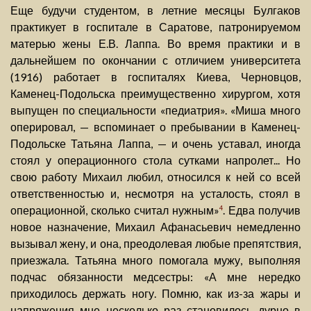
Еще будучи студентом, в летние месяцы Булгаков
практикует в госпитале в Саратове, патронируемом
матерью жены Е.В. Лаппа. Во время практики и в
дальнейшем по окончании с отличием университета
(1916) работает в госпиталях Киева, Черновцов,
Каменец-Подольска преимущественно хирургом, хотя
выпущен по специальности «педиатрия». «Миша много
оперировал, — вспоминает о пребывании в Каменец-
Подольске Татьяна Лаппа, — и очень уставал, иногда
стоял у операционного стола сутками напролет... Но
свою работу Михаил любил, относился к ней со всей
ответственностью и, несмотря на усталость, стоял в
операционной, сколько считал нужным»
. Едва получив
4
новое назначение, Михаил Афанасьевич немедленно
вызывал жену, и она, преодолевая любые препятствия,
приезжала. Татьяна много помогала мужу, выполняя
подчас обязанности медсестры: «А мне нередко
приходилось держать ногу. Помню, как из-за жары и
напряжения мне несколько раз становилось дурно в