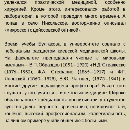
увлекался практической медициной, особенно
хирургией. Кроме этого, интересовался работой в
лаборатории, в которой проводил много времени. А
попав в село Никольское, восторженно описывал
«микроскоп с цейссовской оптикой».
Время учебы Булгакова в университете совпало с
небывалым расцветом киевской медицинской школы.
На факультете преподавали ученые с мировыми
именами — В.П. Образцов (1851—1920) и Н.Д. Стражеско
(1876—1952), Ф.А. Стефанис (1865—1917) и Ф.Г.
Яновский (1860—1928), В.Ю. Чаговец (1873—1941) и
многие другие выдающиеся профессора
. Было кого
3
слушать, у кого учиться — и не только медицине. Широко
образованные специалисты воспитывали у студентов
чувство долга, верность врачеванию, порядочность и,
конечно, высокий профессионализм, коллегиальность,
на личном примере учили общению с больными.