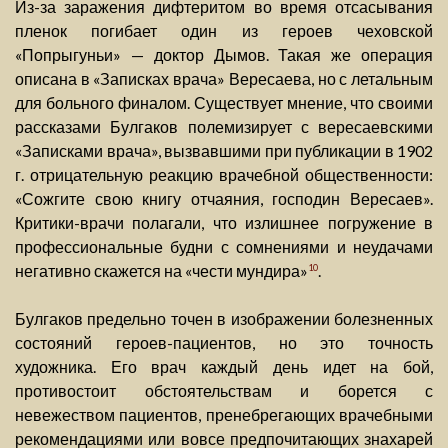
Из-за заражения дифтеритом во время отсасывания
пленок погибает один из героев чеховской
«Попрыгуньи» — доктор Дымов. Такая же операция
описана в «Записках врача» Вересаева, но с летальным
для больного финалом. Существует мнение, что своими
рассказами Булгаков полемизирует с вересаевскими
«Записками врача», вызвавшими при публикации в 1902
г. отрицательную реакцию врачебной общественности:
«Сожгите свою книгу отчаяния, господин Вересаев».
Критики-врачи полагали, что излишнее погружение в
профессиональные будни с сомнениями и неудачами
негативно скажется на «чести мундира»
.
10
Булгаков предельно точен в изображении болезненных
состояний героев-пациентов, но это точность
художника. Его врач каждый день идет на бой,
противостоит обстоятельствам и борется с
невежеством пациентов, пренебрегающих врачебными
рекомендациями или вовсе предпочитающих знахарей