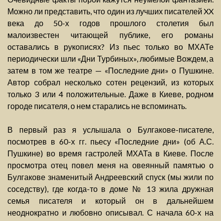
Можно ли представить, что один из лучших писателей XX
века до 50-х годов прошлого столетия был
малоизвестен читающей публике, его романы
оставались в рукописях? Из пьес только во МХАТе
периодически шли «Дни Турбиных», любимые Вождем, а
затем в том же театре — «Последние дни» о Пушкине.
Автор собрал несколько сотен рецензий, из которых
только 3 или 4 положительные. Даже в Киеве, родном
городе писателя, о нем старались не вспоминать.
В первый раз я услышала о Булгакове-писателе,
посмотрев в 60-х гг. пьесу «Последние дни» (об А.С.
Пушкине) во время гастролей МХАТа в Киеве. После
просмотра отец повел меня на овеянный памятью о
Булгакове знаменитый Андреевский спуск (мы жили по
соседству), где когда-то в доме № 13 жила дружная
семья писателя и который он в дальнейшем
неоднократно и любовно описывал. С начала 60-х на