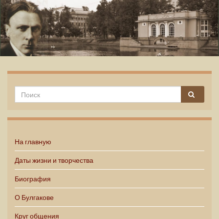
Михаил Булгаков
На главную
Даты жизни и творчества
Биография
О Булгакове
Круг общения