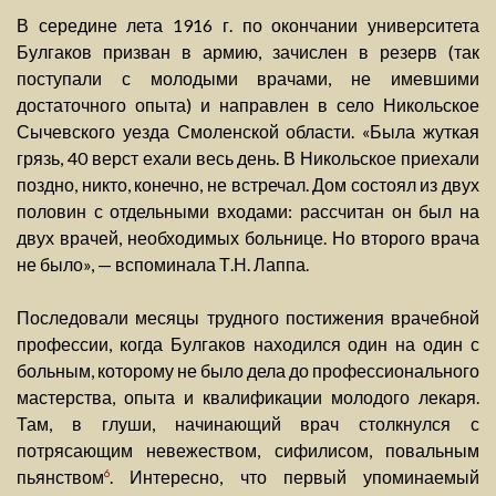
В середине лета 1916 г. по окончании университета
Булгаков призван в армию, зачислен в резерв (так
поступали с молодыми врачами, не имевшими
достаточного опыта) и направлен в село Никольское
Сычевского уезда Смоленской области. «Была жуткая
грязь, 40 верст ехали весь день. В Никольское приехали
поздно, никто, конечно, не встречал. Дом состоял из двух
половин с отдельными входами: рассчитан он был на
двух врачей, необходимых больнице. Но второго врача
не было», — вспоминала Т.Н. Лаппа.
Последовали месяцы трудного постижения врачебной
профессии, когда Булгаков находился один на один с
больным, которому не было дела до профессионального
мастерства, опыта и квалификации молодого лекаря.
Там, в глуши, начинающий врач столкнулся с
потрясающим невежеством, сифилисом, повальным
пьянством
. Интересно, что первый упоминаемый
6