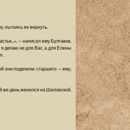
, пытаясь ее вернуть.
тья...», — написал ему Булгаков.
, я делаю не для Вас, а для Елены
л.
ей они поделили: старшего — ему,
й же день женился на Шиловской.