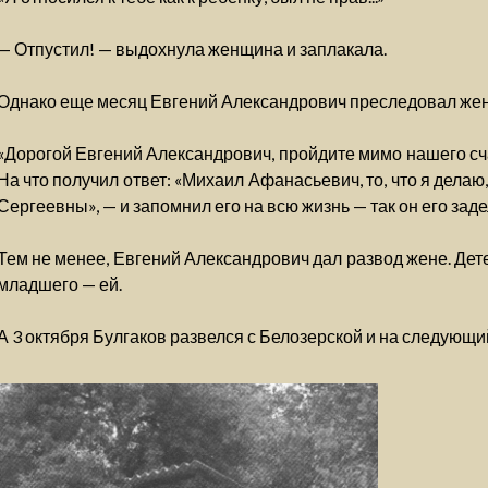
— Отпустил! — выдохнула женщина и заплакала.
Однако еще месяц Евгений Александрович преследовал жену
«Дорогой Евгений Александрович, пройдите мимо нашего счас
На что получил ответ: «Михаил Афанасьевич, то, что я делаю
Сергеевны», — и запомнил его на всю жизнь — так он его заде
Тем не менее, Евгений Александрович дал развод жене. Дет
младшего — ей.
А 3 октября Булгаков развелся с Белозерской и на следующи