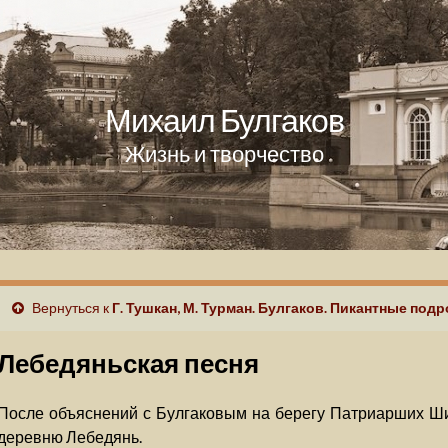
Михаил Булгаков
Жизнь и творчество
Вернуться к
Г. Тушкан, М. Турман. Булгаков. Пикантные под
Лебедяньская песня
После объяснений с Булгаковым на берегу Патриарших Ши
деревню Лебедянь.