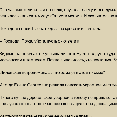
Она часами ходила там по полю, плутала в лесу и все думала
решилась написать мужу: «Отпусти меня!..». И окончательно 
Пока дети спали, Елена сидела на кровати и шептала:
— Господи! Пожалуйста, пусть он ответит!
Видимо на небесах ее услышали, потому что вдруг откуда-
московским штемпелем. Позже выяснилось, что почтальон бр
Шиловская встревожилась: что ее ждет в этом письме?
И тогда Елена Сергеевна решила поискать укромное местечк
Ничего лучше деревенской уборной в голову не пришло. Та
при лучах солнца, пролезавших сквозь щели, она дрожащими
«Я относился к тебе как к ребенку, был не прав...»