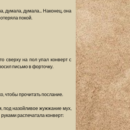
, думала, думала... Наконец, она
потеряла покой.
то сверху на пол упал конверт с
осил письмо в форточку.
о, чтобы прочитать послание.
м, под назойливое жужжание мух,
 руками распечатала конверт: