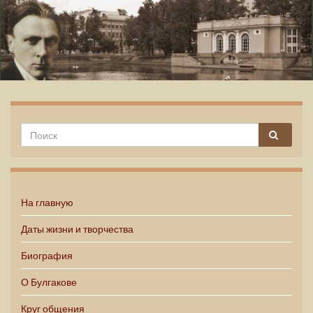
Михаил Булгаков
На главную
Даты жизни и творчества
Биография
О Булгакове
Круг общения