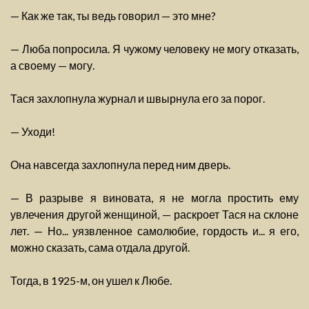
— Как же так, ты ведь говорил — это мне?
— Люба попросила. Я чужому человеку не могу отказать,
а своему — могу.
Тася захлопнула журнал и швырнула его за порог.
— Уходи!
Она навсегда захлопнула перед ним дверь.
— В разрыве я виновата, я не могла простить ему
увлечения другой женщиной, — раскроет Тася на склоне
лет. — Но... уязвленное самолюбие, гордость и... я его,
можно сказать, сама отдала другой.
Тогда, в 1925-м, он ушел к Любе.