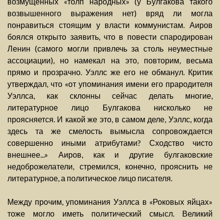
возмущенных «толп народных» (у Булгакова такого
возвышенного выражения нет) вряд ли могла
понравиться стоящим у власти коммунистам. Аиров
боялся открыто заявить, что в повести спародирован
Ленин (самого могли привлечь за столь неуместные
ассоциации), но намекал на это, повторим, весьма
прямо и прозрачно. Уэллс же его не обманул. Критик
утверждал, что «от упоминания имени его прародителя
Уэллса, как склонны сейчас делать многие,
литературное лицо Булгакова нисколько не
проясняется. И какой же это, в самом деле, Уэллс, когда
здесь та же смелость вымысла сопровождается
совершенно иными атрибутами? Сходство чисто
внешнее...» Аиров, как и другие булгаковские
недоброжелатели, стремился, конечно, прояснить не
литературное, а политическое лицо писателя.
Между прочим, упоминания Уэллса в «Роковых яйцах»
тоже могло иметь политический смысл. Великий