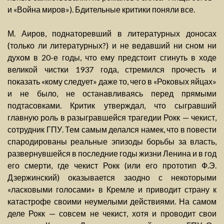
и «Война миров»). Бдительные критики поняли все.
М. Аиров, поднаторевший в литературных доносах
(только ли литературных?) и не ведавший ни сном ни
духом в 20-е годы, что ему предстоит сгинуть в ходе
великой чистки 1937 года, стремился прочесть и
показать «кому следует» даже то, чего в «Роковых яйцах»
и не было, не останавливаясь перед прямыми
подтасовками. Критик утверждал, что сыгравший
главную роль в разыгравшейся трагедии Рокк — чекист,
сотрудник ГПУ. Тем самым делался намек, что в повести
спародированы реальные эпизоды борьбы за власть,
развернувшейся в последние годы жизни Ленина и в год
его смерти, где чекист Рокк (или его прототип Ф.Э.
Дзержинский) оказывается заодно с некоторыми
«ласковыми голосами» в Кремле и приводит страну к
катастрофе своими неумелыми действиями. На самом
деле Рокк — совсем не чекист, хотя и проводит свои