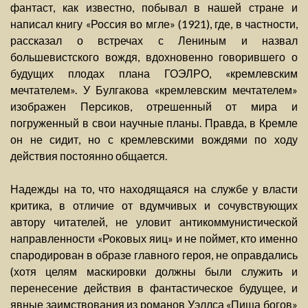
фантаст, как известно, побывал в нашей стране и
написал книгу «Россия во мгле» (1921), где, в частности,
рассказал о встречах с Лениным и назвал
большевистского вождя, вдохновенно говорившего о
будущих плодах плана ГОЭЛРО, «кремлевским
мечтателем». У Булгакова «кремлевским мечтателем»
изображен Персиков, отрешенный от мира и
погруженный в свои научные планы. Правда, в Кремле
он не сидит, но с кремлевскими вождями по ходу
действия постоянно общается.
Надежды на то, что находящаяся на службе у власти
критика, в отличие от вдумчивых и сочувствующих
автору читателей, не уловит антикоммунистической
направленности «Роковых яиц» и не поймет, кто именно
спародирован в образе главного героя, не оправдались
(хотя целям маскировки должны были служить и
перенесение действия в фантастическое будущее, и
явные заимствования из романов Уэллса «Пища богов»