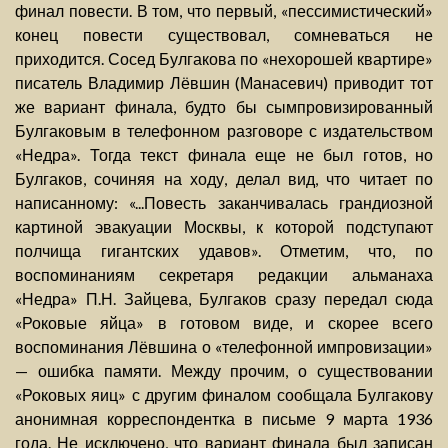
финал повести. В том, что первый, «пессимистический»
конец повести существовал, сомневаться не
приходится. Сосед Булгакова по «нехорошей квартире»
писатель Владимир Лёвшин (Манасевич) приводит тот
же вариант финала, будто бы сымпровизированный
Булгаковым в телефонном разговоре с издательством
«Недра». Тогда текст финала еще не был готов, но
Булгаков, сочиняя на ходу, делал вид, что читает по
написанному: «...Повесть заканчивалась грандиозной
картиной эвакуации Москвы, к которой подступают
полчища гигантских удавов». Отметим, что, по
воспоминаниям секретаря редакции альманаха
«Недра» П.Н. Зайцева, Булгаков сразу передал сюда
«Роковые яйца» в готовом виде, и скорее всего
воспоминания Лёвшина о «телефонной импровизации»
— ошибка памяти. Между прочим, о существовании
«Роковых яиц» с другим финалом сообщала Булгакову
анонимная корреспондентка в письме 9 марта 1936
года. Не исключено, что вариант финала был записан