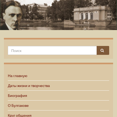
Михаил Булгаков
На главную
Даты жизни и творчества
Биография
О Булгакове
Круг общения