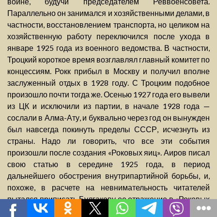
войне, будучи председателем Реввоенсовета.
Параллельно он занимался и хозяйственными делами, в
частности, восстановлением транспорта, но целиком на
хозяйственную работу переключился после ухода в
январе 1925 года из военного ведомства. В частности,
Троцкий короткое время возглавлял главный комитет по
концессиям. Рокк прибыл в Москву и получил вполне
заслуженный отдых в 1928 году. С Троцким подобное
произошло почти тогда же. Осенью 1927 года его вывели
из ЦК и исключили из партии, в начале 1928 года —
сослали в Алма-Ату, и буквально через год он вынужден
был навсегда покинуть пределы СССР, исчезнуть из
страны. Надо ли говорить, что все эти события
произошли после создания «Роковых яиц». Аиров писал
свою статью в середине 1925 года, в период
дальнейшего обострения внутрипартийной борьбы, и,
похоже, в расчете на невнимательность читателей
пытался приписать Булгакову ее отражение в «Роковых
яйцах», написанных почти годом ранее.