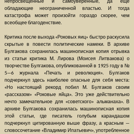
непросвещенные и самоуверенные, да еще
обладающие неограниченной властью. И тогда
катастрофа может произойти гораздо скорее, чем
всеобщее благоденствие.
Критика после выхода «Роковых яиц» быстро раскусила
скрытые в повести политические намеки. В архиве
Булгакова сохранилась машинописная копия отрывка
из статьи критика М. Лирова (Моисея Литвакова) о
творчестве Булгакова, опубликованной в 1925 году в №
5—6 журнала «Печать и революция». Булгаков
подчеркнул здесь наиболее опасные для себя места:
«Но настоящий рекорд побил М. Булгаков своим
«рассказом» «Роковые яйца». Это уже действительно
нечто замечательное для «советского» альманаха». В
архиве Булгакова сохранилась машинописная копия
этой статьи, где писатель голубым карандашом
подчеркнул цитированную выше фразу, а красным —
словосочетание «Владимир Ипатьевич», употребленное