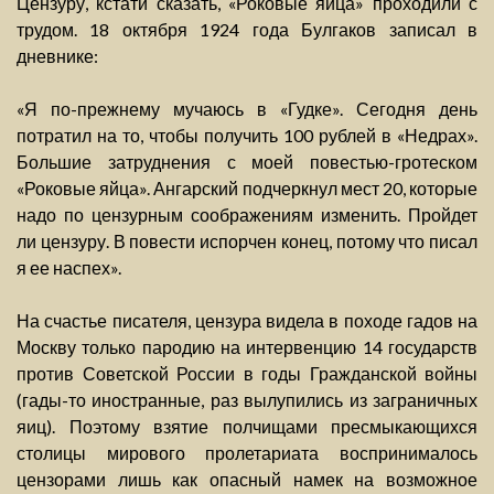
Цензуру, кстати сказать, «Роковые яйца» проходили с
трудом. 18 октября 1924 года Булгаков записал в
дневнике:
«Я по-прежнему мучаюсь в «Гудке». Сегодня день
потратил на то, чтобы получить 100 рублей в «Недрах».
Большие затруднения с моей повестью-гротеском
«Роковые яйца». Ангарский подчеркнул мест 20, которые
надо по цензурным соображениям изменить. Пройдет
ли цензуру. В повести испорчен конец, потому что писал
я ее наспех».
На счастье писателя, цензура видела в походе гадов на
Москву только пародию на интервенцию 14 государств
против Советской России в годы Гражданской войны
(гады-то иностранные, раз вылупились из заграничных
яиц). Поэтому взятие полчищами пресмыкающихся
столицы мирового пролетариата воспринималось
цензорами лишь как опасный намек на возможное