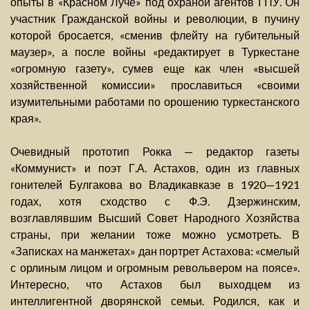
опыты в «Красном Луче» под охраной агентов ГПУ. Он
участник Гражданской войны и революции, в пучину
которой бросается, «сменив флейту на губительный
маузер», а после войны «редактирует в Туркестане
«огромную газету», сумев еще как член «высшей
хозяйственной комиссии» прославиться «своими
изумительными работами по орошению туркестанского
края».
Очевидный прототип Рокка — редактор газеты
«Коммунист» и поэт Г.А. Астахов, один из главных
гонителей Булгакова во Владикавказе в 1920—1921
годах, хотя сходство с Ф.Э. Дзержинским,
возглавлявшим Высший Совет Народного Хозяйства
страны, при желании тоже можно усмотреть. В
«Записках на манжетах» дан портрет Астахова: «смелый
с орлиным лицом и огромным револьвером на поясе».
Интересно, что Астахов был выходцем из
интеллигентной дворянской семьи. Родился, как и