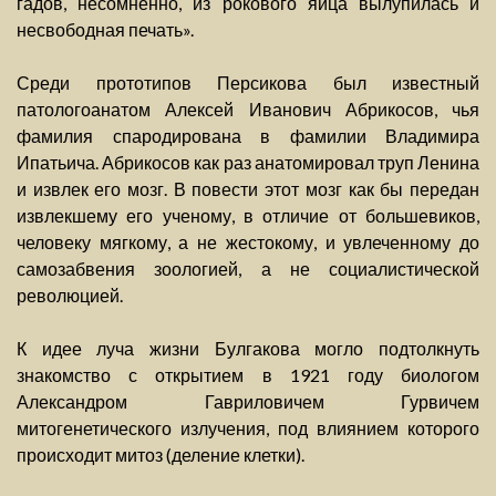
гадов, несомненно, из рокового яйца вылупилась и
несвободная печать».
Среди прототипов Персикова был известный
патологоанатом Алексей Иванович Абрикосов, чья
фамилия спародирована в фамилии Владимира
Ипатьича. Абрикосов как раз анатомировал труп Ленина
и извлек его мозг. В повести этот мозг как бы передан
извлекшему его ученому, в отличие от большевиков,
человеку мягкому, а не жестокому, и увлеченному до
самозабвения зоологией, а не социалистической
революцией.
К идее луча жизни Булгакова могло подтолкнуть
знакомство с открытием в 1921 году биологом
Александром Гавриловичем Гурвичем
митогенетического излучения, под влиянием которого
происходит митоз (деление клетки).