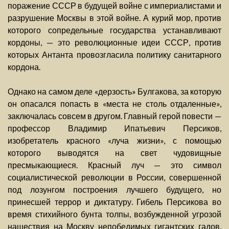
поражение СССР в будущей войне с империалистами и
разрушение Москвы в этой войне. А курий мор, против
которого сопредельные государства устанавливают
кордоны, — это революционные идеи СССР, против
которых Антанта провозгласила политику санитарного
кордона.
Однако на самом деле «дерзость» Булгакова, за которую
он опасался попасть в «места не столь отдаленные»,
заключалась совсем в другом. Главный герой повести —
профессор Владимир Ипатьевич Персиков,
изобретатель красного «луча жизни», с помощью
которого выводятся на свет чудовищные
пресмыкающиеся. Красный луч — это символ
социалистической революции в России, совершенной
под лозунгом построения лучшего будущего, но
принесшей террор и диктатуру. Гибель Персикова во
время стихийного бунта толпы, возбужденной угрозой
нашествия на Москву непобедимых гигантских гадов,