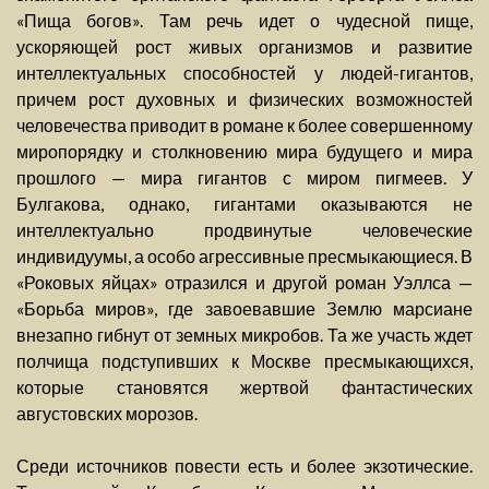
«Пища богов». Там речь идет о чудесной пище,
ускоряющей рост живых организмов и развитие
интеллектуальных способностей у людей-гигантов,
причем рост духовных и физических возможностей
человечества приводит в романе к более совершенному
миропорядку и столкновению мира будущего и мира
прошлого — мира гигантов с миром пигмеев. У
Булгакова, однако, гигантами оказываются не
интеллектуально продвинутые человеческие
индивидуумы, а особо агрессивные пресмыкающиеся. В
«Роковых яйцах» отразился и другой роман Уэллса —
«Борьба миров», где завоевавшие Землю марсиане
внезапно гибнут от земных микробов. Та же участь ждет
полчища подступивших к Москве пресмыкающихся,
которые становятся жертвой фантастических
августовских морозов.
Среди источников повести есть и более экзотические.