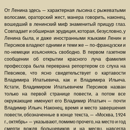
От Ленина здесь — характерная лысина с рыжеватыми
волосами, ораторский жест, манера говорить, наконец,
вошедший в ленинский миф знаменитый прищур глаз.
Совпадает и обширная эрудиция, которая, безусловно, у
Ленина была, и даже иностранными языками Ленин и
Персиков владеют одними и теми же — по-французски и
по-немецки изъясняясь свободно. В первом газетном
сообщении об открытии красного луча фамилия
профессора была переврана репортером со слуха на
Певсиков, что ясно свидетельствует о картавости
Владимира Ипатьевича, как и Владимира Ильича.
Кстати, Владимиром Ипатьевичем Персиков назван
только на первой странице повести, а потом все
окружающие именуют его Владимир Ипатьич — почти
Владимир Ильич. Наконец, время и место завершения
повести, обозначенные в конце текста, — «Москва, 1924
г., октябрь» — указывают, помимо прочего, на место и год
смерти вождя большевиков и на месяц, навсегда