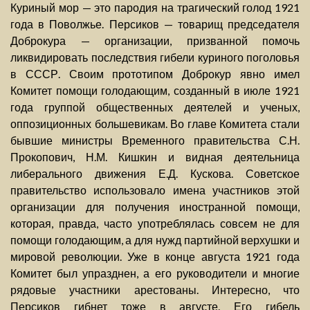
Куриный мор — это пародия на трагический голод 1921
года в Поволжье. Персиков — товарищ председателя
Доброкура — организации, призванной помочь
ликвидировать последствия гибели куриного поголовья
в СССР. Своим прототипом Доброкур явно имел
Комитет помощи голодающим, созданный в июле 1921
года группой общественных деятелей и ученых,
оппозиционных большевикам. Во главе Комитета стали
бывшие министры Временного правительства С.Н.
Прокопович, Н.М. Кишкин и видная деятельница
либерального движения Е.Д. Кускова. Советское
правительство использовало имена участников этой
организации для получения иностранной помощи,
которая, правда, часто употреблялась совсем не для
помощи голодающим, а для нужд партийной верхушки и
мировой революции. Уже в конце августа 1921 года
Комитет был упразднен, а его руководители и многие
рядовые участники арестованы. Интересно, что
Персиков гибнет тоже в августе. Его гибель