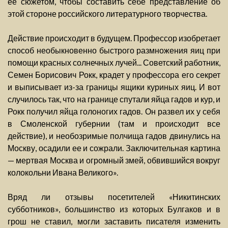
ее сюжетом, чтобы составить себе представление об
этой стороне российского литературного творчества.
Действие происходит в будущем. Профессор изобретает
способ необыкновенно быстрого размножения яиц при
помощи красных солнечных лучей... Советский работник,
Семен Борисович Рокк, крадет у профессора его секрет
и выписывает из-за границы ящики куриных яиц. И вот
случилось так, что на границе спутали яйца гадов и кур, и
Рокк получил яйца голоногих гадов. Он развел их у себя
в Смоленской губернии (там и происходит все
действие), и необозримые полчища гадов двинулись на
Москву, осадили ее и сожрали. Заключительная картина
— мертвая Москва и огромный змей, обвившийся вокруг
колокольни Ивана Великого».
Вряд ли отзывы посетителей «Никитинских
субботников», большинство из которых Булгаков и в
грош не ставил, могли заставить писателя изменить