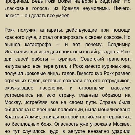
профанам. Ведь Рокк может натворить бедствий. Но
«ласковые голоса» из Кремля неумолимы. Ничего,
чекист — он делать все умеет.
Рокк получил аппараты, действующие при помощи
красного луча, и стал оперировать в своем совхозе. Но
вышла катастрофа — и вот почему: Владимир
Ипатьевич выписал для своих опытов яйца гадов, а Рокк
для своей работы — куриные. Советский транспорт,
натурально, все перепутал, и Рокк вместо куриных яиц
получил «роковые яйца» гадов. Вместо кур Рокк развел
огромных гадов, которые сожрали его, его сотрудников,
окружающее население и огромными массами
устремились на всю страну, главным образом на
Москву, истребляя все на своем пути. Страна была
объявлена на военном положении, была мобилизована
Красная Армия, отряды которой погибали в геройских,
но бесплодных боях. Опасность уже угрожала Москве,
но тут случилось чудо: в августе внезапно ударили