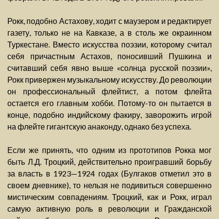
Рокк, подобно Астахову, ходит с маузером и редактирует
газету, только не на Кавказе, а в столь же окраинном
Туркестане. Вместо искусства поэзии, которому считал
себя причастным Астахов, поносивший Пушкина и
считавший себя явно выше «солнца русской поэзии»,
Рокк привержен музыкальному искусству. До революции
он профессиональный флейтист, а потом флейта
остается его главным хобби. Потому-то он пытается в
конце, подобно индийскому факиру, заворожить игрой
на флейте гигантскую анаконду, однако без успеха.
Если же принять, что одним из прототипов Рокка мог
быть Л.Д. Троцкий, действительно проигравший борьбу
за власть в 1923—1924 годах (Булгаков отметил это в
своем дневнике), то нельзя не подивиться совершенно
мистическим совпадениям. Троцкий, как и Рокк, играл
самую активную роль в революции и Гражданской