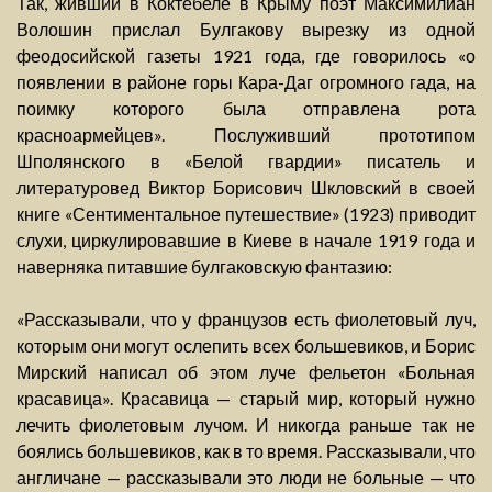
Так, живший в Коктебеле в Крыму поэт Максимилиан
Волошин прислал Булгакову вырезку из одной
феодосийской газеты 1921 года, где говорилось «о
появлении в районе горы Кара-Даг огромного гада, на
поимку которого была отправлена рота
красноармейцев». Послуживший прототипом
Шполянского в «Белой гвардии» писатель и
литературовед Виктор Борисович Шкловский в своей
книге «Сентиментальное путешествие» (1923) приводит
слухи, циркулировавшие в Киеве в начале 1919 года и
наверняка питавшие булгаковскую фантазию:
«Рассказывали, что у французов есть фиолетовый луч,
которым они могут ослепить всех большевиков, и Борис
Мирский написал об этом луче фельетон «Больная
красавица». Красавица — старый мир, который нужно
лечить фиолетовым лучом. И никогда раньше так не
боялись большевиков, как в то время. Рассказывали, что
англичане — рассказывали это люди не больные — что