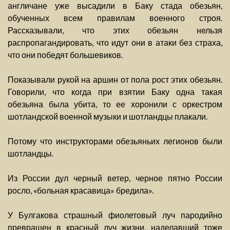
англичане уже высадили в Баку стада обезьян,
обученных всем правилам военного строя.
Рассказывали, что этих обезьян нельзя
распропагандировать, что идут они в атаки без страха,
что они победят большевиков.
Показывали рукой на аршин от пола рост этих обезьян.
Говорили, что когда при взятии Баку одна такая
обезьяна была убита, то ее хоронили с оркестром
шотландской военной музыки и шотландцы плакали.
Потому что инструкторами обезьяньих легионов были
шотландцы.
Из России дул черный ветер, черное пятно России
росло, «больная красавица» бредила».
У Булгакова страшный фиолетовый луч пародийно
превращен в красный луч жизни, наделавший тоже