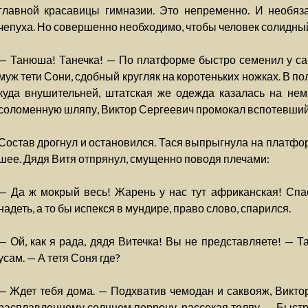
главной красавицы гимназии. Это непременно. И необяза
чепуха. Но совершенно необходимо, чтобы человек солидный 
— Танюша! Танечка! — По платформе быстро семенил у са
муж тети Сони, сдобный кругляк на коротеньких ножках. В 
куда внушительней, штатская же одежда казалась на не
соломенную шляпу, Виктор Сергеевич промокал вспотевший
Состав дрогнул и остановился. Тася выпрыгнула на платфор
шее. Дядя Витя отпрянул, смущенно поводя плечами:
— Да ж мокрый весь! Жарень у нас тут африканская! Спа
надеть, а то бы испекся в мундире, право слово, спарился.
— Ой, как я рада, дядя Витечка! Вы не представляете! — 
усам. — А тетя Соня где?
— Ждет тебя дома. — Подхватив чемодан и саквояж, Викто
расплавленному солнцем перрону, рассекая толпу. — Быстро