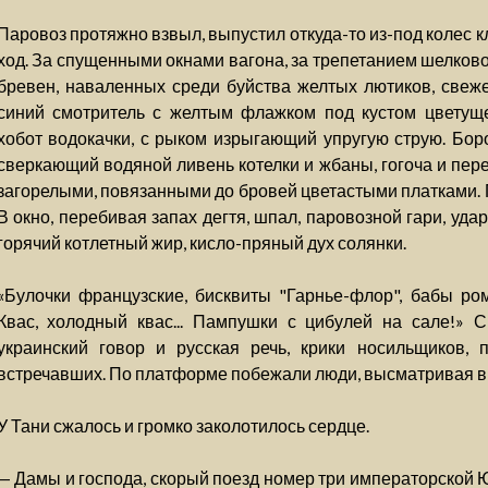
Паровоз протяжно взвыл, выпустил откуда-то из-под колес
ход. За спущенными окнами вагона, за трепетанием шелков
бревен, наваленных среди буйства желтых лютиков, свеж
синий смотритель с желтым флажком под кустом цветущ
хобот водокачки, с рыком изрыгающий упругую струю. Бо
сверкающий водяной ливень котелки и жбаны, гогоча и пер
загорелыми, повязанными до бровей цветастыми платками. 
В окно, перебивая запах дегтя, шпал, паровозной гари, уд
горячий котлетный жир, кисло-пряный дух солянки.
«Булочки французские, бисквиты "Гарнье-флор", бабы ромо
Квас, холодный квас... Пампушки с цибулей на сале!» 
украинский говор и русская речь, крики носильщиков, п
встречавших. По платформе побежали люди, высматривая в 
У Тани сжалось и громко заколотилось сердце.
— Дамы и господа, скорый поезд номер три императорской 