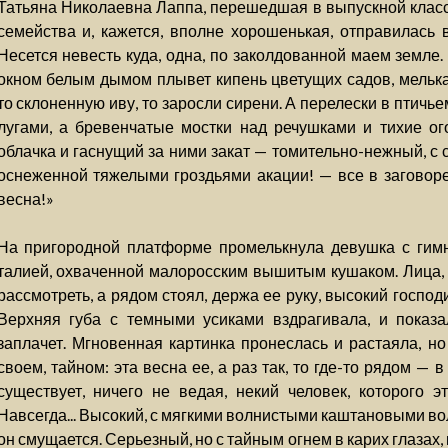
Татьяна Николаевна Лаппа, перешедшая в выпускной класс 
семейства и, кажется, вполне хорошенькая, отправилась 
Несется невесть куда, одна, по заколдованной маем земле
окном белым дымом плывет кипень цветущих садов, мельк
то склоненную иву, то заросли сирени. А перелески в птичь
лугами, а бревенчатые мостки над речушками и тихие ог
облачка и гаснущий за ними закат — томительно-нежный, с
оснеженной тяжелыми гроздьями акации! — все в заговоре! 
весна!»
На пригородной платформе промелькнула девушка с гимн
талией, охваченной малоросским вышитым кушаком. Лица, п
рассмотреть, а рядом стоял, держа ее руку, высокий госпо
Верхняя губа с темными усиками вздрагивала, и показа
заплачет. Мгновенная картинка пронеслась и растаяла, но
своем, тайном: эта весна ее, а раз так, то где-то рядом — 
существует, ничего не ведая, некий человек, которого э
Навсегда... Высокий, с мягкими волнистыми каштановыми во
он смущается. Серьезный, но с тайным огнем в карих глазах,