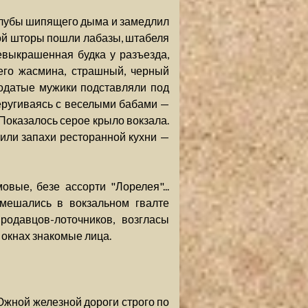
 клубы шипящего дыма и замедлил
ой шторы пошли лабазы, штабеля
евыкрашенная будка у разъезда,
его жасмина, страшный, черный
родатые мужики подставляли под
еругиваясь с веселыми бабами —
Показалось серое крыло вокзала.
арили запахи ресторанной кухни —
вые, безе ассорти "Лорелея"...
Смешались в вокзальном гвалте
родавцов-лоточников, возгласы
окнах знакомые лица.
Южной железной дороги строго по