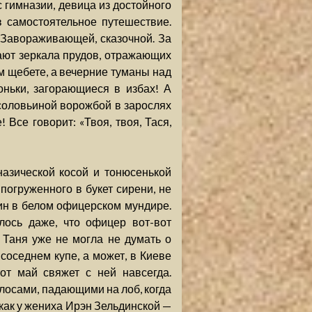
гимназии, девица из достойного
в самостоятельное путешествие.
. Завораживающей, сказочной. За
ают зеркала прудов, отражающих
ем щебете, а вечерние туманы над
оньки, загорающиеся в избах! А
 соловьиной ворожбой в зарослях
Все говорит: «Твоя, твоя, Тася,
азической косой и тонюсенькой
огруженного в букет сирени, не
дин в белом офицерском мундире.
лось даже, что офицер вот-вот
 Таня уже не могла не думать о
в соседнем купе, а может, в Киеве
тот май свяжет с ней навсегда.
лосами, падающими на лоб, когда
 как у жениха Ирэн Зельдинской —