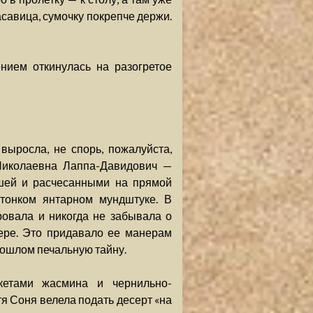
асавица, сумочку покрепче держи.
дением откинулась на разогретое
выросла, не спорь, пожалуйста,
Николаевна Лаппа-Давидович —
ушей и расчесанными на прямой
тонком янтарном мундштуке. В
ровала и никогда не забывала о
ьере. Это придавало ее манерам
прошлом печальную тайну.
кетами жасмина и чернильно-
тя Соня велела подать десерт «на