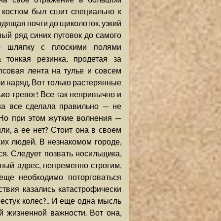
 костюм был сшит специально к
одящая почти до щиколоток, узкий
ый ряд синих пуговок до самого
ую шляпку с плоскими полями
 тонкая резинка, продетая за
псовая лента на тулье и совсем
и наряд. Вот только растерянные
ько тревог! Все так непривычно и
на все сделала правильно — не
 Но при этом жуткие волнения —
или, а ее нет? Стоит она в своем
х людей. В незнакомом городе,
ся. Следует позвать носильщика,
жный адрес, непременно строгим,
 еще необходимо поторговаться
ствия казались катастрофически
естук колес?.. И еще одна мысль
 жизненной важности. Вот она,