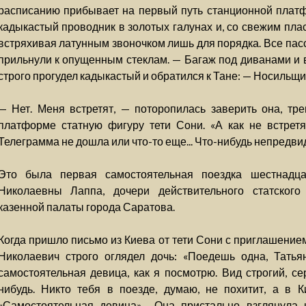
расписанию прибывает на первый путь станционной плат
кадыкастый проводник в золотых галунах и, со свежим пла
встряхивая латунным звоночком лишь для порядка. Все пас
прильнули к опущенным стеклам. — Багаж под диванами и в
строго прогудел кадыкастый и обратился к Тане: — Носильщи
— Нет. Меня встретят, — поторопилась заверить она, тр
платформе статную фигуру тети Сони. «А как не встрет
Телеграмма не дошла или что-то еще... Что-нибудь непредви
Это была первая самостоятельная поездка шестнадца
Николаевны Лаппа, дочери действительного статского 
казенной палаты города Саратова.
Когда пришло письмо из Киева от тети Сони с приглашение
Николаевич строго оглядел дочь: «Поедешь одна, Тать
самостоятельная девица, как я посмотрю. Вид строгий, се
нибудь. Никто тебя в поезде, думаю, не похитит, а в К
«Самостоятельная девица»... Она пристально взглянул