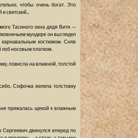
тельно, чтобы очень богат. Это
и светский...
мого Тасиного окна дядя Витя —
полковничьем мундире он выглядел
м карнавальным костюмом. Сняв
 лоб носовым платком.
му, повисла на влажной, толстой
сибо, Софочка велела толстовку
Таня прижалась щекой к влажным
р Сергеевич двинулся вперед по
 в пролетку — к столу, а там уже