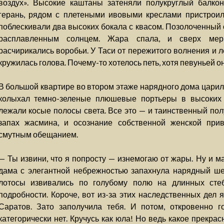
воздух». Высокие каштаны затеняли полукруглый балкон
герань, рядом с плетеными ивовыми креслами пристроил
поблескивали два высоких бокала с квасом. Позолоченный 
расплавленным солнцем. Жара спала, и сверх меры
расчирикались воробьи. У Таси от пережитого волнения и л
кружилась голова. Почему-то хотелось петь, хотя певуньей он
В большой квартире во втором этаже нарядного дома царил
колыхал темно-зеленые плюшевые портьеры в высоких 
лежали косые полосы света. Все это — и таинственный пол
запах жасмина, и осознание собственной женской при
смутным обещанием.
— Ты извини, что я попросту — изнемогаю от жары. Ну и м
дама с элегантной небрежностью запахнула нарядный ш
лотосы извивались по голубому полю на длинных сте
подробности. Короче, вот из-за этих наследственных дел 
Саратов. Зато заполучила тебя. И потом, откровенно 
категорически нет. Кручусь как юла! Но ведь какое прекрас