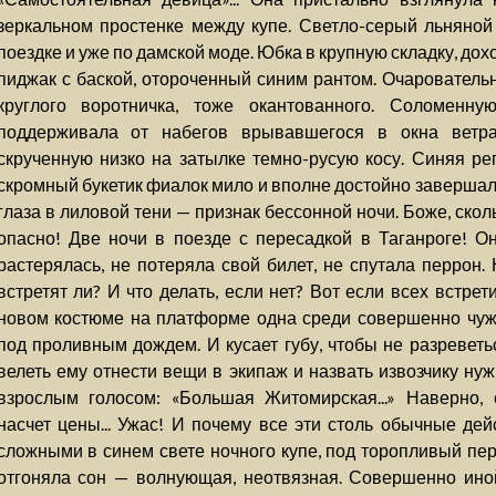
зеркальном простенке между купе. Светло-серый льняной
поездке и уже по дамской моде. Юбка в крупную складку, дох
пиджак с баской, отороченный синим рантом. Очаровательн
круглого воротничка, тоже окантованного. Соломенн
поддерживала от набегов врывавшегося в окна ветра
скрученную низко на затылке темно-русую косу. Синяя ре
скромный букетик фиалок мило и вполне достойно завершал
глаза в лиловой тени — признак бессонной ночи. Боже, скол
опасно! Две ночи в поезде с пересадкой в Таганроге! О
растерялась, не потеряла свой билет, не спутала перрон.
встретят ли? И что делать, если нет? Вот если всех встрет
новом костюме на платформе одна среди совершенно чужи
под проливным дождем. И кусает губу, чтобы не разреветь
велеть ему отнести вещи в экипаж и назвать извозчику ну
взрослым голосом: «Большая Житомирская...» Наверно,
насчет цены... Ужас! И почему все эти столь обычные дей
сложными в синем свете ночного купе, под торопливый пер
отгоняла сон — волнующая, неотвязная. Совершенно иной