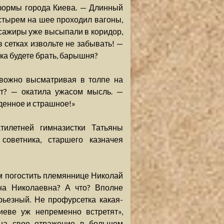
формы города Киева. — Длинный
стырем на шее проходил вагоны,
сажиры уже высыпали в коридор,
 сетках извольте не забывать! —
ка будете брать, барышня?
евожно высматривая в толпе на
ят? — окатила ужасом мысль. —
денное и страшное!»
тилетней гимназистки Татьяны
советника, старшего казначея
м погостить племяннице Николай
яна Николаевна? А что? Вполне
рьезный. Не профурсетка какая-
иеве уж непременно встретят»,
а на свое отражение в большом