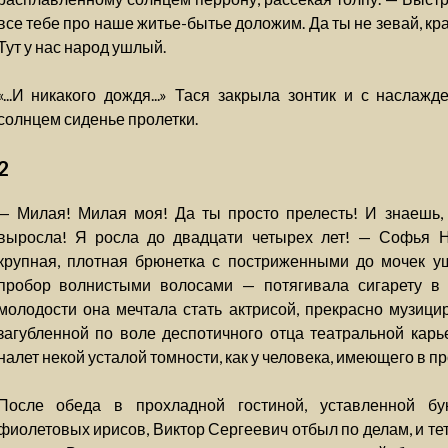
все тебе про наше житье-бытье доложим. Да ты не зевай, кр
Тут у нас народ ушлый.
«...И никакого дождя...» Тася закрыла зонтик и с наслаж
солнцем сиденье пролетки.
2
— Милая! Милая моя! Да ты просто прелесть! И знаешь, 
выросла! Я росла до двадцати четырех лет! — Софья 
крупная, плотная брюнетка с постриженными до мочек 
пробор волнистыми волосами — потягивала сигарету в 
молодости она мечтала стать актрисой, прекрасно музици
загубленной по воле деспотичного отца театральной кар
налет некой усталой томности, как у человека, имеющего в 
После обеда в прохладной гостиной, уставленной бу
фиолетовых ирисов, Виктор Сергеевич отбыл по делам, и те