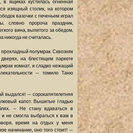
, в ящиках кустилась огненная
ся изящный столик, на котором
ободок вазочки с печеньем играл
, словно пророча праздник,
егкого вина, выпитого за обедом,
а никогда не считалась.
 прохладный полумрак. Сквозняк
дверях, на блестящем паркете
умрак комнат, и сладко нежащий
влекательности — томило Таню
ай выдался! — сорокапятилетняя
елковый капот. Вышитые гладью
блях. — Не стану вдаваться в
я и не смогла выбраться к вам в
говоря, время на отдых у меня
ное начинание, оно того стоит! —