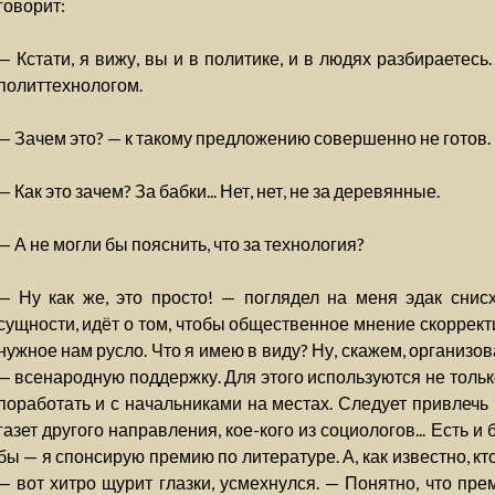
говорит:
— Кстати, я вижу, вы и в политике, и в людях разбираетесь
политтехнологом.
— Зачем это? — к такому предложению совершенно не готов.
— Как это зачем? За бабки... Нет, нет, не за деревянные.
— А не могли бы пояснить, что за технология?
— Ну как же, это просто! — поглядел на меня эдак снисх
сущности, идёт о том, чтобы общественное мнение скорректи
нужное нам русло. Что я имею в виду? Ну, скажем, организов
— всенародную поддержку. Для этого используются не тольк
поработать и с начальниками на местах. Следует привлечь
газет другого направления, кое-кого из социологов... Есть и
бы — я спонсирую премию по литературе. А, как известно, кто
— вот хитро щурит глазки, усмехнулся. — Понятно, что пр