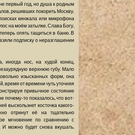
же не первый год, но душа к родным
иалов, решивших покорить Москву.
 поисках кинжала или микрофона
лос на моём затылке. Слава Богу,
 теперь опять тащиться в баню. В
взяли подписку о неразглашении
 иногда нос, на худой конец,
 незаурядную верхнюю губу. Мало
довольно изысканных форм, она
, время от времени чуть уточняя
монстрируя привычное состояние
е почему-то показалось, что вот-
неё выскользнет косточка какого-
ежно отринут её на тщательно
кое мгновение по сравнению с
. И можно будет снова вкушать.