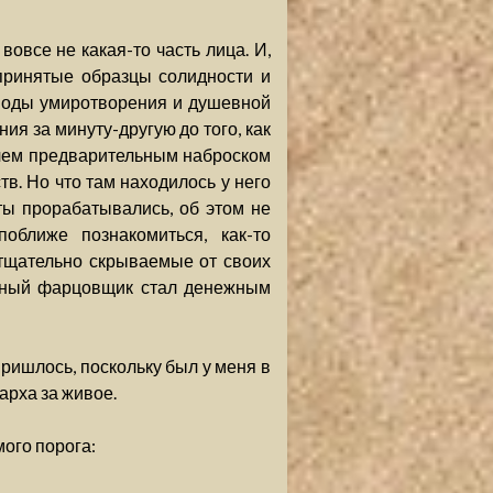
все не какая-то часть лица. И,
принятые образцы солидности и
риоды умиротворения и душевной
ия за минуту-другую до того, как
, чем предварительным наброском
тв. Но что там находилось у него
ты прорабатывались, об этом не
оближе познакомиться, как-то
 тщательно скрываемые от своих
рядный фарцовщик стал денежным
пришлось, поскольку был у меня в
арха за живое.
мого порога: