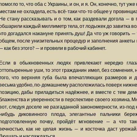
помогло то, что оба с Украины, и он, и я. Он, конечно, тут у
местам не охладела, есть всё-таки что-то общее у провинц
Не стану рассказывать и о том, как раздевали догола — в
обшарили каждый миллиметр тела, от лодыжек до завитка во
что догадался накануне принять душ! Да что уж говорить —
общем, после унизительных процедур и заполнения анкеты 
— как без этого? — и провели в рабочий кабинет.
Если в обыкновенных людях привлекают нередко глаза,
оттопыренные уши, то этот гражданин имел, без сомнения,
того, что верхняя губа была впечатляющих размеров и 
весьма удобно, по-домашнему расположилась поверх нижней
позицию, дабы приладиться надёжнее, и вместе с тем де
блаженства и уверенности в перспективе своего хозяина. Мн
вот, следуя доселе не разгаданной закономерности, из-под 
нибудь диковинного плода, элегантные пальчики бер
подготовленную почву, пройдёт мгновение — а что та
вечностью, как не целая жизнь — и косточка даст урожай
Вкушать и наслаждаться.