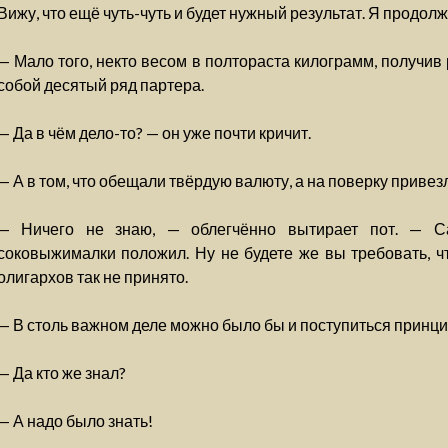
Вижу, что ещё чуть-чуть и будет нужный результат. Я продол
— Мало того, некто весом в полтораста килограмм, получив
собой десятый ряд партера.
— Да в чём дело-то? — он уже почти кричит.
— А в том, что обещали твёрдую валюту, а на поверку привез
— Ничего не знаю, — облегчённо вытирает пот. — С
соковыжималки положил. Ну не будете же вы требовать, чт
олигархов так не принято.
— В столь важном деле можно было бы и поступиться принци
— Да кто же знал?
— А надо было знать!