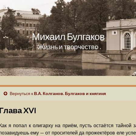
Михаил Булгаков
Жизнь и творчество
Вернуться к
В.А. Колганов. Булгаков и княгиня
Глава XVI
Как я попал к олигарху на приём, пусть остаётся тайной 
позавидуешь ему — от просителей да прожектёров еле успе