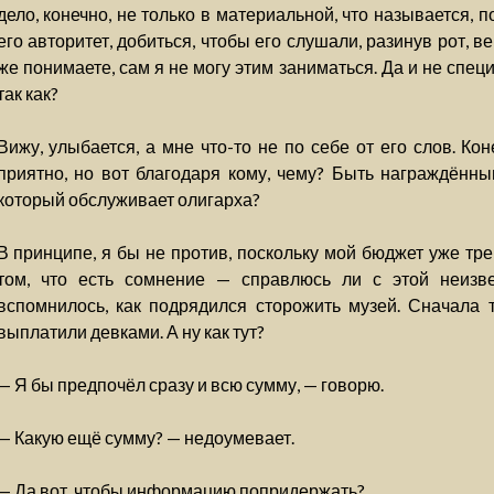
дело, конечно, не только в материальной, что называется, п
его авторитет, добиться, чтобы его слушали, разинув рот, в
же понимаете, сам я не могу этим заниматься. Да и не спец
так как?
Вижу, улыбается, а мне что-то не по себе от его слов. Ко
приятно, но вот благодаря кому, чему? Быть награждённы
который обслуживает олигарха?
В принципе, я бы не против, поскольку мой бюджет уже тр
том, что есть сомнение — справлюсь ли с этой неизве
вспомнилось, как подрядился сторожить музей. Сначала 
выплатили девками. А ну как тут?
— Я бы предпочёл сразу и всю сумму, — говорю.
— Какую ещё сумму? — недоумевает.
— Да вот, чтобы информацию попридержать?