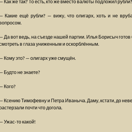
— Как же так? То есть, кто же вместо валюты подложил рубли
— Какие ещё рубли? — вижу, что олигарх, хоть и не вруба
вопросом.
— Да вот ведь, на съезде нашей партии. Илья Борисыч готов 
смотреть в глаза униженным и оскорблённым.
— Кому это? — олигарх уже смущён.
— Будто не знаете?
— Кого?
— Ксению Тимофевну и Петра Иваныча. Даму, кстати, до неве
растерзали почти что догола.
— Ужас-то какой!