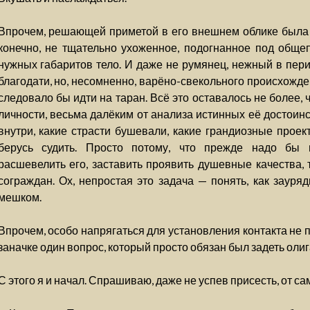
Впрочем, решающей приметой в его внешнем облике была во
конечно, не тщательно ухоженное, подогнанное под обще
нужных габаритов тело. И даже не румянец, нежный в пе
благодати, но, несомненно, варёно-свекольного происхожден
следовало бы идти на таран. Всё это оставалось не более
личности, весьма далёким от анализа истинных её достоинс
внутри, какие страсти бушевали, какие грандиозные проек
берусь судить. Просто потому, что прежде надо бы п
расшевелить его, заставить проявить душевные качества,
сограждан. Ох, непростая это задача — понять, как зау
мешком.
Впрочем, особо напрягаться для установления контакта не 
заначке один вопрос, который просто обязан был задеть олиг
С этого я и начал. Спрашиваю, даже не успев присесть, от са