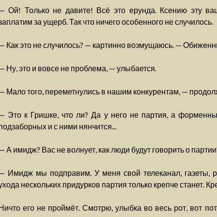
— Ой! Только не давите! Всё это ерунда. Ксению эту в
заплатим за ущерб. Так что ничего особенного не случилось.
— Как это не случилось? — картинно возмущаюсь. — Обиженны
— Ну, это и вовсе не проблема, — улыбается.
— Мало того, переметнулись в нашим конкурентам, — продол
— Это к Гришке, что ли? Да у него не партия, а форменны
подзаборных и с ними нянчится...
— А имидж? Вас не волнует, как люди будут говорить о партии
— Имидж мы подправим. У меня свой телеканал, газеты, р
ухода нескольких придурков партия только крепче станет. К
Ничто его не проймёт. Смотрю, улыбка во весь рот, вот пот