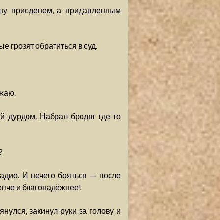
ашу приоденем, а придавленным
е грозят обратиться в суд.
жаю.
й дурдом. Набрал бродяг где-то
?
адио. И нечего бояться — после
репче и благонадёжнее!
янулся, закинул руки за голову и