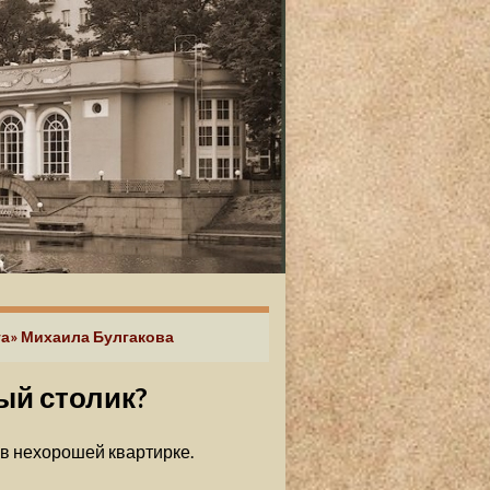
та» Михаила Булгакова
ый столик?
 в нехорошей квартирке.