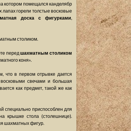
 на котором помещался канделябр
ых лапах горели толстые восковые
матная доска с фигурками
,
хматным столиком.
ете перед
шахматным столиком
матного коня».
, что в первом отрывке дается
с восковыми свечами и большая
ается как предмет, такой же как
ый специально приспособлен для
а крышке стола (столешнице).
я шахматных фигур.