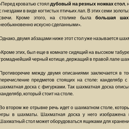
«Перед кроватью стоял
дубовый на резных ножках стол
,
с гнездами в виде когтистых птичьих лап. В этих семи золот
свечи. Кроме этого, на столике была
большая шах
необыкновенно искусно сделанными».
Однако, двумя абзацами ниже этот стол уже называется ша
«Кроме этих, был еще в комнате сидящий на высоком табур
громаднейший черный котище, держащий в правой лапе шах
Противоречие между двумя описаниями заключается в том
перечисление предметов стоящих на столе: канделябр 
шахматная доска с фигурками. Так шахматная доска описыв
канделябр, который стоит на столе.
Во втором же отрывке речь идет о шахматном столе, котор
игры в шахматы. Шахматная доска у него изображена н
Шахматный стол может оборудоваться ящиками для хранени