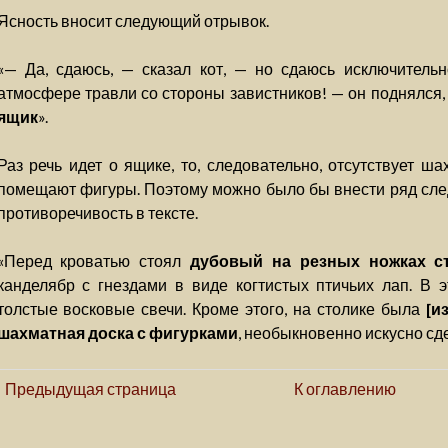
Ясность вносит следующий отрывок.
«— Да, сдаюсь, — сказал кот, — но сдаюсь исключительн
атмосфере травли со стороны завистников! — он поднялся
ящик
».
Раз речь идет о ящике, то, следовательно, отсутствует ша
помещают фигуры. Поэтому можно было бы внести ряд сле
противоречивость в тексте.
«Перед кроватью стоял
дубовый на резных ножках ст
канделябр с гнездами в виде когтистых птичьих лап. В 
толстые восковые свечи. Кроме этого, на столике была
[и
шахматная доска с фигурками
, необыкновенно искусно с
Предыдущая страница
К оглавлению