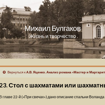
Михаил Булгаков
Жизнь и творчество
Вернуться к
А.В. Яценко. Анализ романа «Мастер и Маргари
23. Стол с шахматами или шахматн
В главе 22-й («При свечах») дано описание спальни Воланда