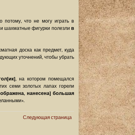
о потому, что не могу играть в
, и шахматные фигурки полезли
в
хматная доска как предмет, куда
дующих уточнений, чтобы убрать
ол[ик]
, на котором помещался
этих семи золотых лапах горели
зображена, нанесена] большая
деланными».
Следующая страница