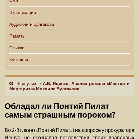
Фото
Экранизации
Аудиокниги Булгакова
Память
Ссылки
Контакты
Вернуться к
А.В. Яценко. Анализ романа «Мастер и
Маргарита» Михаила Булгакова
Обладал ли Понтий Пилат
самым страшным пороком?
Во 2-й главе («Понтий Пилат») на допросе у прокуратора
Иешуа, не осознавая последствия своих правдивых