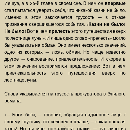
Иешуа, а в 26-й главе в своем сне. В нем он
впервые
стал пытаться уверить себя, что никакой казни не было.
Именно в этом заключается трусость — в отказе
признания свершившегося события. «
Казни не было!
Не было!
Вот в чем
прелесть
этого путешествия вверх
по лестнице луны». И лишь одно слово «прелесть» могло
бы указывать на обман. Оно имеет несколько значений,
одно из которых — ложь, обман. Но чаще известно
другое — очарование, привлекательность. И скорее в
этом значении воспримется предложение: Вот в чем
привлекательность этого путешествия вверх по
лестнице луны.
Снова указывается на трусость прокуратора в Эпилоге
романа.
«— Боги, боги, — говорит, обращая надменное лицо к
своему спутнику, тот человек в плаще, — какая пошлая
казнь! Но ты мне, пожалуйста, скажи, — тут лицо из