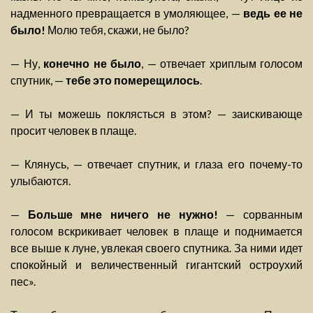
надменного превращается в умоляющее, —
ведь ее не
было!
Молю тебя, скажи, не было?
— Ну,
конечно не было
, — отвечает хриплым голосом
спутник, —
тебе это померещилось
.
— И ты можешь поклясться в этом? — заискивающе
просит человек в плаще.
— Клянусь, — отвечает спутник, и глаза его почему-то
улыбаются.
—
Больше мне ничего не нужно!
— сорванным
голосом вскрикивает человек в плаще и поднимается
все выше к луне, увлекая своего спутника. За ними идет
спокойный и величественный гигантский остроухий
пес».