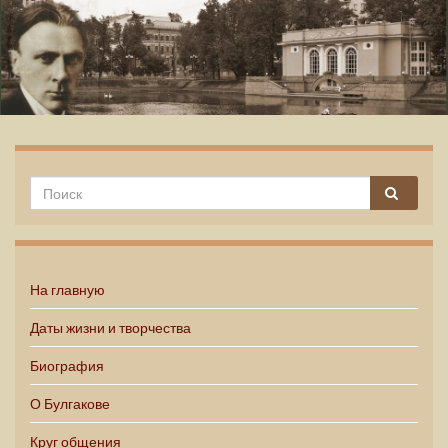
Михаил Булгаков
На главную
Даты жизни и творчества
Биография
О Булгакове
Круг общения