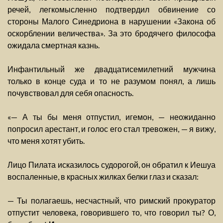
речей, легкомысленно подтвердил обвинение со
стороны Малого Синедриона в нарушении «Закона об
оскорблении величества». За это бродячего философа
ожидала смертная казнь.
Инфантильный же двадцатисемилетний мужчина
только в конце суда и то не разумом понял, а лишь
почувствовал для себя опасность.
«— А ты бы меня отпустил, игемон, — неожиданно
попросил арестант, и голос его стал тревожен, — я вижу,
что меня хотят убить.
Лицо Пилата исказилось судорогой, он обратил к Иешуа
воспаленные, в красных жилках белки глаз и сказал:
— Ты полагаешь, несчастный, что римский прокуратор
отпустит человека, говорившего то, что говорил ты? О,