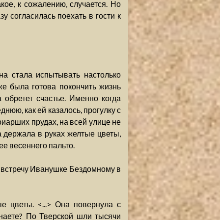
ое, к сожалению, случается. Но
зу согласилась поехать в гости к
на стала испытывать настолько
же была готова покончить жизнь
 обретет счастье. Именно когда
нюю, как ей казалось, прогулку с
риарших прудах, на всей улице не
на держала в руках желтые цветы,
е весеннего пальто.
 встречу Иванушке Бездомному в
 цветы. <...> Она повернула с
знаете? По Тверской шли тысячи