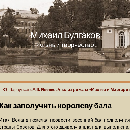
Михаил Булгаков
Жизнь и творчество
Вернуться к
А.В. Яценко. Анализ романа «Мастер и Маргари
Как заполучить королеву бала
Итак, Воланд пожелал провести весенний бал полнолуния
страны Советов. Для этого дьяволу в план для выполнения