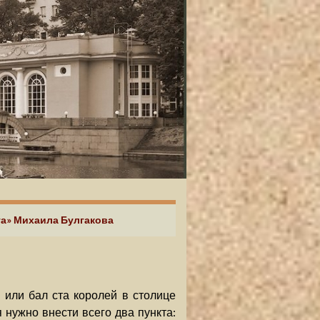
та» Михаила Булгакова
 или бал ста королей в столице
 нужно внести всего два пункта: