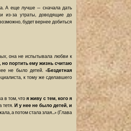
а. А еще лучше — сначала дать
и из-за утраты, доводящие до
 возможно, будет вернее добиться
вых
, она не испытывала любви к
ю, но портить ему жизнь считаю
нее не было детей. «
Бездетная
циалиста, к тому же сделавшего
а в том, что
я живу с тем, кого я
а тетя.
И у нее не было детей, и
ала, а потом стала злая...» (Глава