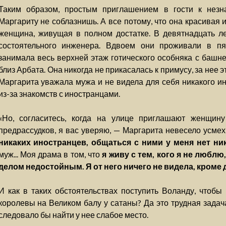
Таким образом, простым приглашением в гости к нез
Маргариту не соблазнишь. А все потому, что она красивая 
женщина, живущая в полном достатке. В девятнадцать л
состоятельного инженера. Вдвоем они проживали в пят
занимала весь верхней этаж готического особняка с башне
близ Арбата. Она никогда не прикасалась к примусу, за нее
Маргарита уважала мужа и не видела для себя никакого и
из-за знакомств с иностранцами.
«Но, согласитесь, когда на улице приглашают женщину 
предрассудков, я вас уверяю, — Маргарита невесело усме
никаких иностранцев, общаться с ними у меня нет ни
муж... Моя драма в том, что
я живу с тем, кого я не любл
делом недостойным. Я от него ничего не видела, кроме 
И как в таких обстоятельствах поступить Воланду, чтобы
королевы на Великом балу у сатаны? Да это трудная задача
следовало бы найти у нее слабое место.