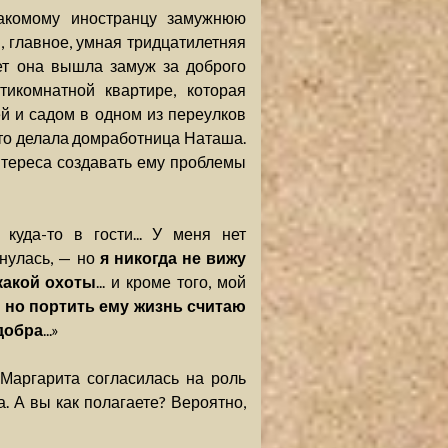
накомому иностранцу замужнюю
и, главное, умная тридцатилетняя
ет она вышла замуж за доброго
икомнатной квартире, которая
й и садом в одном из переулков
 это делала домработница Наташа.
нтереса создавать ему проблемы
куда-то в гости... У меня нет
хнулась, — но
я никогда не вижу
какой охоты
... и кроме того, мой
ю, но портить ему жизнь считаю
добра
...»
 Маргарита согласилась на роль
. А вы как полагаете? Вероятно,