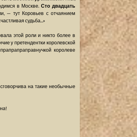
ходимся в Москве.
Сто двадцать
 ли, — тут Коровьев с отчаянием
 счастливая судьба...»
вала этой роли и никто более в
личие у претендентки королевской
 прапрапраправнучкой королеве
 сговорчива на такие необычные
на!