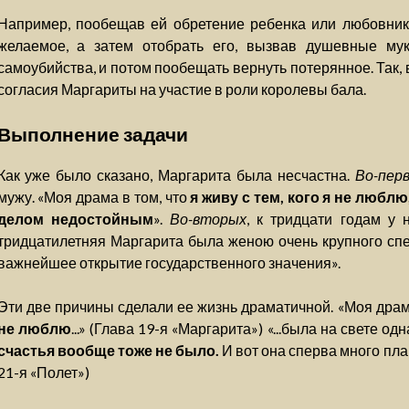
Например, пообещав ей обретение ребенка или любовник
желаемое, а затем отобрать его, вызвав душевные мук
самоубийства, и потом пообещать вернуть потерянное. Так,
согласия Маргариты на участие в роли королевы бала.
Выполнение задачи
Как уже было сказано, Маргарита была несчастна.
Во-пер
мужу. «Моя драма в том, что
я живу с тем, кого я не любл
делом недостойным
».
Во-вторых
, к тридцати годам у 
тридцатилетняя Маргарита была женою очень крупного спе
важнейшее открытие государственного значения».
Эти две причины сделали ее жизнь драматичной. «Моя драм
не люблю
...» (Глава 19-я «Маргарита») «...была на свете одн
счастья вообще тоже не было.
И вот она сперва много плак
21-я «Полет»)