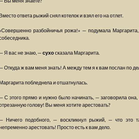
— Вы меня знаете?
Вместо ответа рыжий снял котелок и взял его на отлет.
«Совершенно разбойничья рожа!» — подумала Маргарита, 
собеседника.
— Я вас не знаю, —
сухо
сказала Маргарита.
— Откуда ж вам меня знать! А между тем я к вам послан по де
Маргарита побледнела и отшатнулась.
— С этого прямо и нужно было начинать, — заговорила она, 
отрезанную голову! Вы меня хотите арестовать?
— Ничего подобного, — воскликнул рыжий, — что это та
непременно арестовать! Просто есть к вам дело.