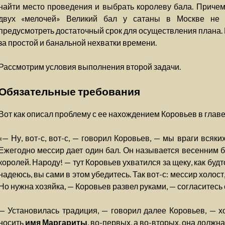
найти место проведения и выбрать королеву бала. Причем 
двух «мелочей» Великий бал у сатаны в Москве не 
предусмотреть достаточный срок для осуществления плана. 
за простой и банальной нехватки времени.
Рассмотрим условия выполнения второй задачи.
Обязательные требования
Вот как описал проблему с ее нахождением Коровьев в главе 
«— Ну, вот-с, вот-с, — говорил Коровьев, — мы враги всяк
Ежегодно мессир дает один бал. Он называется весенним б
королей. Народу! — тут Коровьев ухватился за щеку, как будто
надеюсь, вы сами в этом убедитесь. Так вот-с: мессир холост,
Но нужна хозяйка, — Коровьев развел руками, — согласитесь сам
— Установилась традиция, — говорил далее Коровьев, — 
носить
имя Маргариты
, во-первых, а во-вторых, она должн