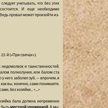
следует учитывать, что без этих
состоится. И еще необходимо
Ведь провал может произойти из-
22-й («При свечах»).
их недомолвок и таинственностей.
алом полнолуния, или балом ста
 у него заболел зуб, — впрочем, я
 как вы, конечно, сами понимаете.
и, без хозяйки... <...>
хозяйка бала должна непременно
а быть
местной уроженкой
. А мы,