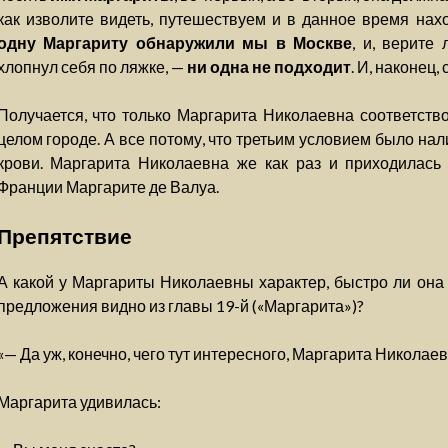
как изволите видеть, путешествуем и в данное время на
одну Маргариту обнаружили мы в Москве
, и, верите
хлопнул себя по ляжке, —
ни одна не подходит
. И, наконец,
Получается, что только Маргарита Николаевна соответство
целом городе. А все потому, что третьим условием было на
крови. Маргарита Николаевна же как раз и приходилась
Франции Маргарите де Валуа.
Препятствие
А какой у Маргариты Николаевны характер, быстро ли она
предложения видно из главы 19-й («Маргарита»)?
«— Да уж, конечно, чего тут интересного, Маргарита Николаев
Маргарита удивилась: