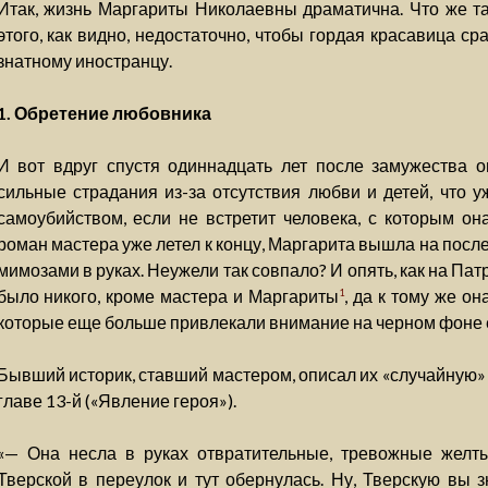
Итак, жизнь Маргариты Николаевны драматична. Что же так
этого, как видно, недостаточно, чтобы гордая красавица сра
знатному иностранцу.
1. Обретение любовника
И вот вдруг спустя одиннадцать лет после замужества о
сильные страдания из-за отсутствия любви и детей, что у
самоубийством, если не встретит человека, с которым она
роман мастера уже летел к концу, Маргарита вышла на послед
мимозами в руках. Неужели так совпало? И опять, как на Пат
было никого, кроме мастера и Маргариты
, да к тому же о
1
которые еще больше привлекали внимание на черном фоне е
Бывший историк, ставший мастером, описал их «случайную»
главе 13-й («Явление героя»).
«— Она несла в руках отвратительные, тревожные желтые
Тверской в переулок и тут обернулась. Ну, Тверскую вы 