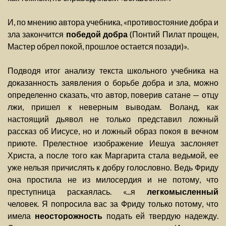
И, по мнению автора учебника, «противостояние добра и
зла закончится
победой добра
(Понтий Пилат прощен,
Мастер обрел покой, прошлое остается позади)».
Подводя итог анализу текста школьного учебника на
доказанность заявления о борьбе добра и зла, можно
определенно сказать, что автор, поверив сатане — отцу
лжи, пришел к неверным выводам. Воланд, как
настоящий дьявол не только представил ложный
рассказ об Иисусе, но и ложный образ покоя в вечном
приюте. Прелестное изображение Иешуа заслоняет
Христа, а после того как Маргарита стала ведьмой, ее
уже нельзя причислять к добру голословно. Ведь Фриду
она простила не из милосердия и не потому, что
преступница раскаялась. «...я
легкомысленный
человек. Я попросила вас за Фриду только потому, что
имела
неосторожность
подать ей твердую надежду.