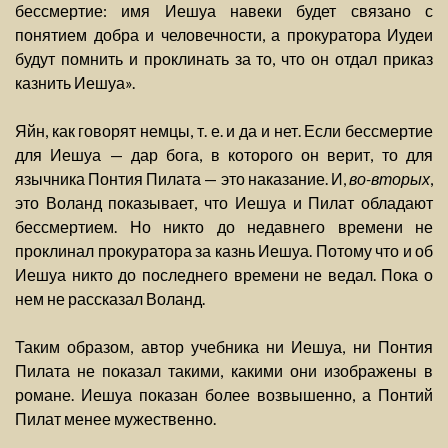
бессмертие: имя Иешуа навеки будет связано с
понятием добра и человечности, а прокуратора Иудеи
будут помнить и проклинать за то, что он отдал приказ
казнить Иешуа».
Яйн, как говорят немцы, т. е. и да и нет. Если бессмертие
для Иешуа — дар бога, в которого он верит, то для
язычника Понтия Пилата — это наказание. И,
во-вторых
,
это Воланд показывает, что Иешуа и Пилат обладают
бессмертием. Но никто до недавнего времени не
проклинал прокуратора за казнь Иешуа. Потому что и об
Иешуа никто до последнего времени не ведал. Пока о
нем не рассказал Воланд.
Таким образом, автор учебника ни Иешуа, ни Понтия
Пилата не показал такими, какими они изображены в
романе. Иешуа показан более возвышенно, а Понтий
Пилат менее мужественно.