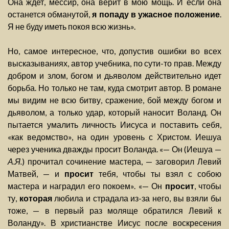
Она ждет, мессир, она верит в мою мощь. И если она
останется обманутой,
я попаду в ужасное положение
.
Я не буду иметь покоя всю жизнь».
Но, самое интересное, что, допустив ошибки во всех
высказываниях, автор учебника, по сути-то прав. Между
добром и злом, богом и дьяволом действительно идет
борьба. Но только не там, куда смотрит автор. В романе
мы видим не всю битву, сражение, бой между богом и
дьяволом, а только удар, который наносит Воланд. Он
пытается умалить личность Иисуса и поставить себя,
«как ведомство», на один уровень с Христом. Иешуа
через ученика дважды просит Воланда. «— Он (Иешуа —
А.Я.
) прочитал сочинение мастера, — заговорил Левий
Матвей, — и
просит
тебя, чтобы ты взял с собою
мастера и наградил его покоем». «— Он
просит
, чтобы
ту,
которая
любила и страдала из-за него, вы взяли бы
тоже, — в первый раз моляще обратился Левий к
Воланду». В христианстве Иисус после воскресения