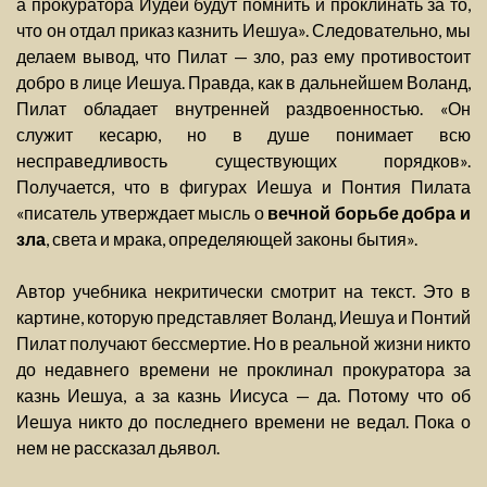
а прокуратора Иудеи будут помнить и проклинать за то,
что он отдал приказ казнить Иешуа». Следовательно, мы
делаем вывод, что Пилат — зло, раз ему противостоит
добро в лице Иешуа. Правда, как в дальнейшем Воланд,
Пилат обладает внутренней раздвоенностью. «Он
служит кесарю, но в душе понимает всю
несправедливость существующих порядков».
Получается, что в фигурах Иешуа и Понтия Пилата
«писатель утверждает мысль о
вечной борьбе добра и
зла
, света и мрака, определяющей законы бытия».
Автор учебника некритически смотрит на текст. Это в
картине, которую представляет Воланд, Иешуа и Понтий
Пилат получают бессмертие. Но в реальной жизни никто
до недавнего времени не проклинал прокуратора за
казнь Иешуа, а за казнь Иисуса — да. Потому что об
Иешуа никто до последнего времени не ведал. Пока о
нем не рассказал дьявол.