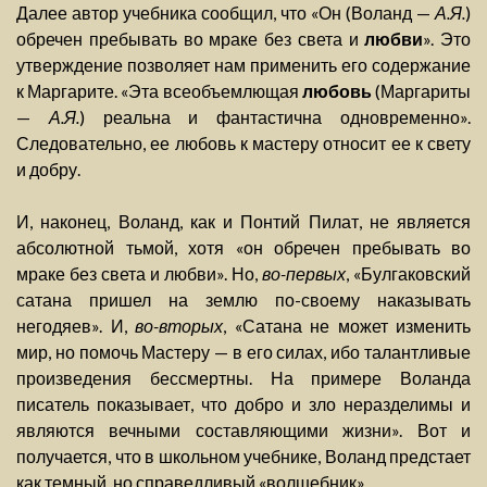
Далее автор учебника сообщил, что «Он (Воланд —
А.Я.
)
обречен пребывать во мраке без света и
любви
». Это
утверждение позволяет нам применить его содержание
к Маргарите. «Эта всеобъемлющая
любовь
(Маргариты
—
А.Я.
) реальна и фантастична одновременно».
Следовательно, ее любовь к мастеру относит ее к свету
и добру.
И, наконец, Воланд, как и Понтий Пилат, не является
абсолютной тьмой, хотя «он обречен пребывать во
мраке без света и любви». Но,
во-первых
, «Булгаковский
сатана пришел на землю по-своему наказывать
негодяев». И,
во-вторых
, «Сатана не может изменить
мир, но помочь Мастеру — в его силах, ибо талантливые
произведения бессмертны. На примере Воланда
писатель показывает, что добро и зло неразделимы и
являются вечными составляющими жизни». Вот и
получается, что в школьном учебнике, Воланд предстает
как темный, но справедливый «волшебник».