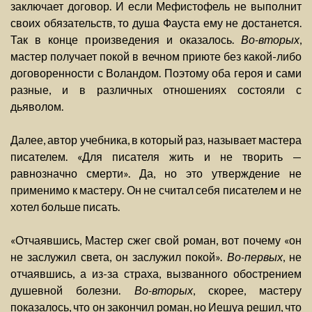
заключает договор. И если Мефистофель не выполнит
своих обязательств, то душа Фауста ему не достанется.
Так в конце произведения и оказалось.
Во-вторых
,
мастер получает покой в вечном приюте без какой-либо
договоренности с Воландом. Поэтому оба героя и сами
разные, и в различных отношениях состояли с
дьяволом.
Далее, автор учебника, в который раз, называет мастера
писателем. «Для писателя жить и не творить —
равнозначно смерти». Да, но это утверждение не
применимо к мастеру. Он не считал себя писателем и не
хотел больше писать.
«Отчаявшись, Мастер сжег свой роман, вот почему «он
не заслужил света, он заслужил покой».
Во-первых
, не
отчаявшись, а из-за страха, вызванного обострением
душевной болезни.
Во-вторых
, скорее, мастеру
показалось, что он закончил роман, но Иешуа решил, что