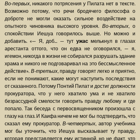
Во-первых
, никакого потрясения у Пилата нет в тексте.
Возможно потому, что речи бродячего философа о
доброте не могли оказать сильное воздействие на
опытного чиновника высокого уровня.
Во-вторых
, о
спокойствии Иешуа говорилось выше. Но можно и
добавить. «— Я, доб... — тут
ужас
мелькнул в глазах
арестанта оттого, что он едва не оговорился, — я,
игемон, никогда в жизни не собирался разрушать здание
храма и никого не подговаривал на это бессмысленное
действие».
В-третьих
, правду говорят легко и приятно,
если не понимают, какие могут наступить последствия
от сказанного. Потому Понтий Пилат и достиг должности
прокуратора, что у него хватило ума и не хватило
безрассудной смелости говорить правду любому и где
попало. Так беседа с первосвященником произошла с
глазу на глаз. И Каифа ничем не мог бы подтвердить, что
сказал ему прокуратор.
В-четвертых
, автор учебника
мог бы уточнить, что Иешуа высказывает ту правду,
которая представляется ему истинной, но не факт, что