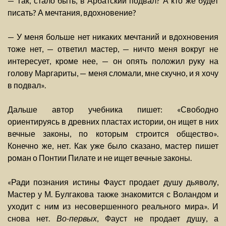
— Так, стало быть, в Арбатский подвал? А кто же будет
писать? А мечтания, вдохновение?
— У меня больше нет никаких мечтаний и вдохновения
тоже нет, — ответил мастер, — ничто меня вокруг не
интересует, кроме нее, — он опять положил руку на
голову Маргариты, — меня сломали, мне скучно, и я хочу
в подвал».
Дальше автор учебника пишет: «Свободно
ориентируясь в древних пластах истории, он ищет в них
вечные законы, по которым строится общество».
Конечно же, нет. Как уже было сказано, мастер пишет
роман о Понтии Пилате и не ищет вечные законы.
«Ради познания истины Фауст продает душу дьяволу,
Мастер у М. Булгакова также знакомится с Воландом и
уходит с ним из несовершенного реального мира». И
снова нет.
Во-первых
, Фауст не продает душу, а