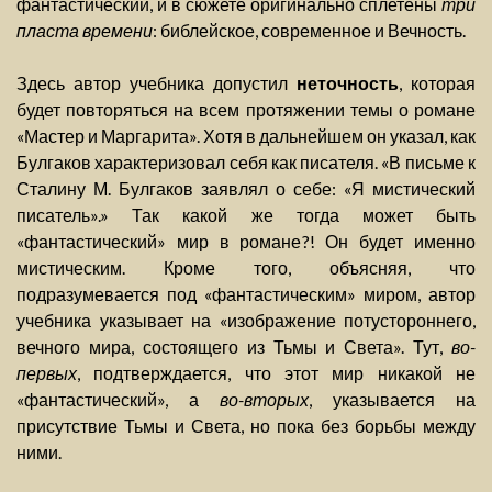
фантастический, и в сюжете оригинально сплетены
три
пласта времени
: библейское, современное и Вечность.
Здесь автор учебника допустил
неточность
, которая
будет повторяться на всем протяжении темы о романе
«Мастер и Маргарита». Хотя в дальнейшем он указал, как
Булгаков характеризовал себя как писателя. «В письме к
Сталину М. Булгаков заявлял о себе: «Я мистический
писатель».» Так какой же тогда может быть
«фантастический» мир в романе?! Он будет именно
мистическим. Кроме того, объясняя, что
подразумевается под «фантастическим» миром, автор
учебника указывает на «изображение потустороннего,
вечного мира, состоящего из Тьмы и Света». Тут,
во-
первых
, подтверждается, что этот мир никакой не
«фантастический», а
во-вторых
, указывается на
присутствие Тьмы и Света, но пока без борьбы между
ними.