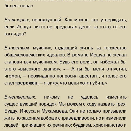
более гнева.»
Во-вторых
, неподкупный. Как можно это утверждать,
если Иешуа никто не предлагал денег за отказ от его
взглядов?
В-третьих
, мученик, отдающий жизнь за торжество
общечеловеческих идеалов. В романе Иешуа не желал
становиться мучеником. Будь его воля, он избежал бы
этого «высокого звания». «— А ты бы меня отпустил,
игемон, — неожиданно попросил арестант, и голос его
стал
тревожен
, — я вижу, что меня хотят убить.»
В-четвертых
, никому не удалось изменить
существующий порядок. Мы можем с ходу назвать трех:
Будду, Иисуса и Мухаммеда. Они не только призывали
жить по законам добра и справедливости, но и изменили
людей, принявших их религию: буддизм, христианство и