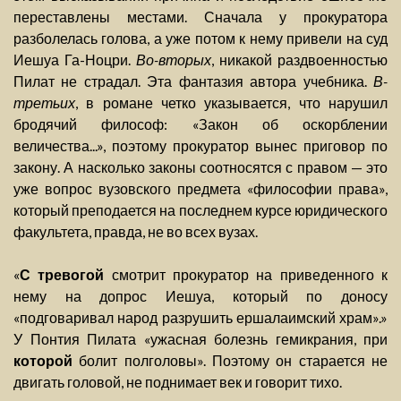
переставлены местами. Сначала у прокуратора
разболелась голова, а уже потом к нему привели на суд
Иешуа Га-Ноцри.
Во-вторых
, никакой раздвоенностью
Пилат не страдал. Эта фантазия автора учебника.
В-
третьих
, в романе четко указывается, что нарушил
бродячий философ: «Закон об оскорблении
величества...», поэтому прокуратор вынес приговор по
закону. А насколько законы соотносятся с правом — это
уже вопрос вузовского предмета «философии права»,
который преподается на последнем курсе юридического
факультета, правда, не во всех вузах.
«
С тревогой
смотрит прокуратор на приведенного к
нему на допрос Иешуа, который по доносу
«подговаривал народ разрушить ершалаимский храм».»
У Понтия Пилата «ужасная болезнь гемикрания, при
которой
болит полголовы». Поэтому он старается не
двигать головой, не поднимает век и говорит тихо.