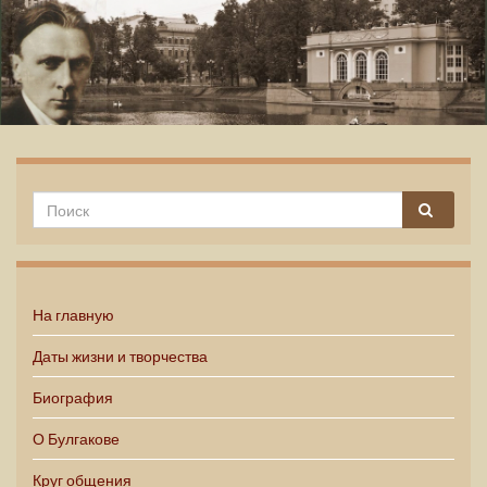
Михаил Булгаков
На главную
Даты жизни и творчества
Биография
О Булгакове
Круг общения