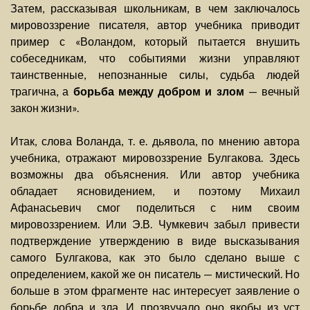
Затем, рассказывая школьникам, в чем заключалось
мировоззрение писателя, автор учебника приводит
пример с «Воландом, который пытается внушить
собеседникам, что событиями жизни управляют
таинственные, непознанные силы, судьба людей
трагична, а
борьба между добром и злом
— вечный
закон жизни».
Итак, слова Воланда, т. е. дьявола, по мнению автора
учебника, отражают мировоззрение Булгакова. Здесь
возможны два объяснения. Или автор учебника
обладает ясновидением, и поэтому Михаил
Афанасьевич смог поделиться с ним своим
мировоззрением. Или Э.В. Чумкевич забыл привести
подтверждение утверждению в виде высказывания
самого Булгакова, как это было сделано выше с
определением, какой же он писатель — мистический. Но
больше в этом фрагменте нас интересует заявление о
борьбе добра и зла. И прозвучало оно якобы из уст