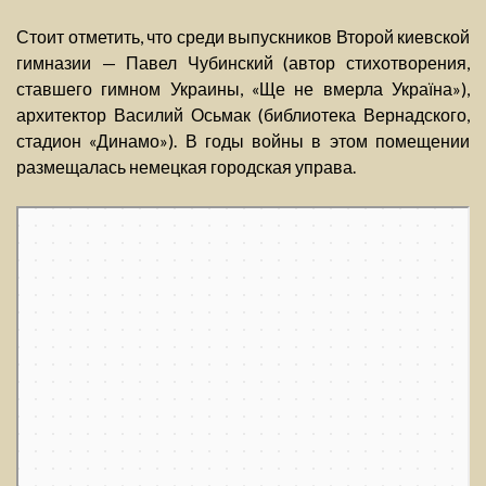
Стоит отметить, что среди выпускников Второй киевской
гимназии — Павел Чубинский (автор стихотворения,
ставшего гимном Украины, «Ще не вмерла Україна»),
архитектор Василий Осьмак (библиотека Вернадского,
стадион «Динамо»). В годы войны в этом помещении
размещалась немецкая городская управа.
Киев
Бульвар Тараса Шевченко, 18 на карте Киева, ближайшее метро
Университет — Яндекс. Карты