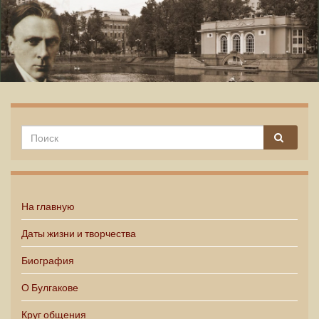
Михаил Булгаков
На главную
Даты жизни и творчества
Биография
О Булгакове
Круг общения