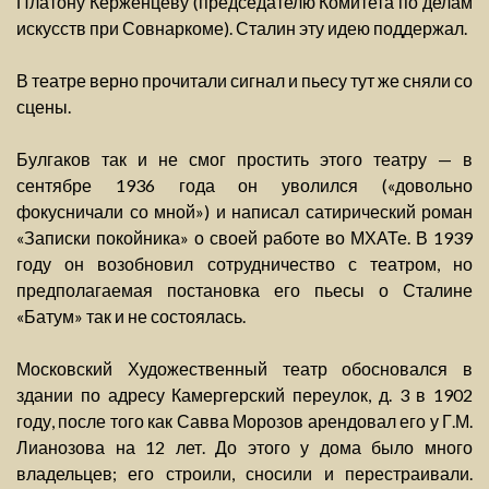
Платону Керженцеву (председателю Комитета по делам
искусств при Совнаркоме). Сталин эту идею поддержал.
В театре верно прочитали сигнал и пьесу тут же сняли со
сцены.
Булгаков так и не смог простить этого театру — в
сентябре 1936 года он уволился («довольно
фокусничали со мной») и написал сатирический роман
«Записки покойника» о своей работе во МХАТе. В 1939
году он возобновил сотрудничество с театром, но
предполагаемая постановка его пьесы о Сталине
«Батум» так и не состоялась.
Московский Художественный театр обосновался в
здании по адресу Камергерский переулок, д. 3 в 1902
году, после того как Савва Морозов арендовал его у Г.М.
Лианозова на 12 лет. До этого у дома было много
владельцев; его строили, сносили и перестраивали.