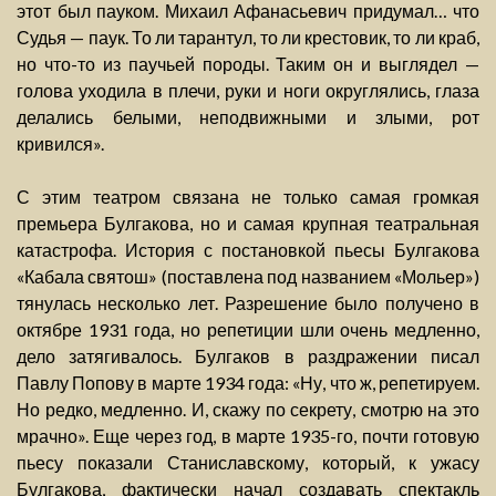
этот был пауком. Михаил Афанасьевич придумал… что
Судья — паук. То ли тарантул, то ли крестовик, то ли краб,
но что-то из паучьей породы. Таким он и выглядел —
голова уходила в плечи, руки и ноги округлялись, глаза
делались белыми, неподвижными и злыми, рот
кривился».
С этим театром связана не только самая громкая
премьера Булгакова, но и самая крупная театральная
катастрофа. История с постановкой пьесы Булгакова
«Кабала святош» (поставлена под названием «Мольер»)
тянулась несколько лет. Разрешение было получено в
октябре 1931 года, но репетиции шли очень медленно,
дело затягивалось. Булгаков в раздражении писал
Павлу Попову в марте 1934 года: «Ну, что ж, репетируем.
Но редко, медленно. И, скажу по секрету, смотрю на это
мрачно». Еще через год, в марте 1935-го, почти готовую
пьесу показали Станиславскому, который, к ужасу
Булгакова, фактически начал создавать спектакль