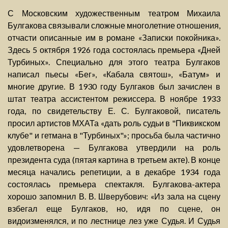
С Московским художественным театром Михаила
Булгакова связывали сложные многолетние отношения,
отчасти описанные им в романе «Записки покойника».
Здесь 5 октября 1926 года состоялась премьера «Дней
Турбиных». Специально для этого театра Булгаков
написал пьесы «Бег», «Кабала святош», «Батум» и
многие другие. В 1930 году Булгаков был зачислен в
штат театра ассистентом режиссера. В ноябре 1933
года, по свидетельству Е. С. Булгаковой, писатель
просил артистов МХАТа «дать роль судьи в "Пиквикском
клубе" и гетмана в "Турбиных"»; просьба была частично
удовлетворена — Булгакова утвердили на роль
президента суда (пятая картина в третьем акте). В конце
месяца начались репетиции, а в декабре 1934 года
состоялась премьера спектакля. Булгакова-актера
хорошо запомнил В. В. Шверубович: «Из зала на сцену
взбегал еще Булгаков, но, идя по сцене, он
видоизменялся, и по лестнице лез уже Судья. И Судья