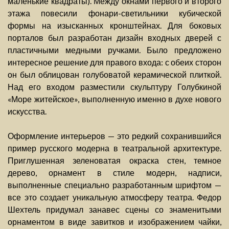
маленькие квадраты). Между окнами первого и второго
этажа повесили фонари-светильники кубической
формы на изысканных кронштейнах. Для боковых
порталов был разработан дизайн входных дверей с
пластичными медными ручками. Было предложено
интересное решение для правого входа: с обеих сторон
он был облицован голубоватой керамической плиткой.
Над его входом разместили скульптуру Голубкиной
«Море житейское», выполненную именно в духе нового
искусства.
Оформление интерьеров — это редкий сохранившийся
пример русского модерна в театральной архитектуре.
Приглушенная зеленоватая окраска стен, темное
дерево, орнамент в стиле модерн, надписи,
выполненные специально разработанным шрифтом —
все это создает уникальную атмосферу театра. Федор
Шехтель придумал занавес сцены со знаменитыми
орнаментом в виде завитков и изображением чайки,