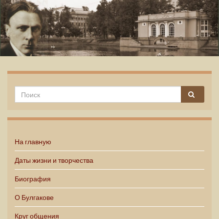
Михаил Булгаков
На главную
Даты жизни и творчества
Биография
О Булгакове
Круг общения