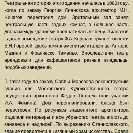
Театральная история этого здания началась в 1882 году,
когда по заказу Георгия Лианозова архитектор М.Н.
Чичагов перестроил дом. Зрительный зал занял
центральную часть задних комнат, а большая часть
двора между зданиями превратилась в сцену. Лианозов
сдавал помещение театру Ф.А. Корша и труппе госпожи
Е.Н. Горевой; здесь пели знаменитые итальянцы Анжело
Мазини и Франческо Таманьо. Впоследствии театр
арендовали для кафешантанов разные владельцы
подобных заведений.
В 1902 году по заказу Саввы Морозова реконструкцию
здания для Московского Художественного театра
осуществил архитектор Федор Шехтель (при участии
И.А. Фомина). Дом перепланировали, фасад был
перестроен. По рисункам знаменитого архитектора
отделали интерьеры и все убранство театра вплоть до
занавеса и надписей. По выражению Станиславского,
здание превратили в «изящный храм искусства». Савва