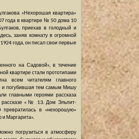
улгакова «Нехорошая квартира»
7 года в квартире № 50 дома 10
улгаков, приехав в голодный и
десь, заняв комнату в огромной
 1924 года, он писал свои первые
енного на Садовой», в течение
ьной квартире стали прототипами
тна всем читателям главного
ло и погубившая тем самым Мишу
тали главными героями рассказа
в рассказе «№ 13. Дом Эльпит-
0 превратилась в «нехорошую»
р и Маргарита».
можно погрузиться в атмосферу