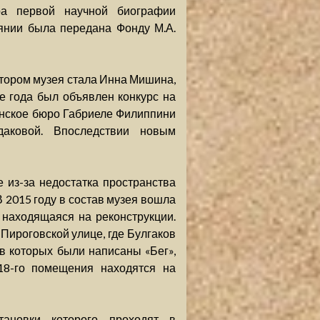
ра первой научной биографии
янии была передана Фонду М.А.
ктором музея стала Инна Мишина,
же года был объявлен конкурс на
янское бюро Габриеле Филиппини
даковой. Впоследствии новым
из-за недостатка пространства
 2015 году в состав музея вошла
 находящаяся на реконструкции.
Пироговской улице, где Булгаков
 в которых были написаны «Бег»,
18-го помещения находятся на
тановки которого проходят в