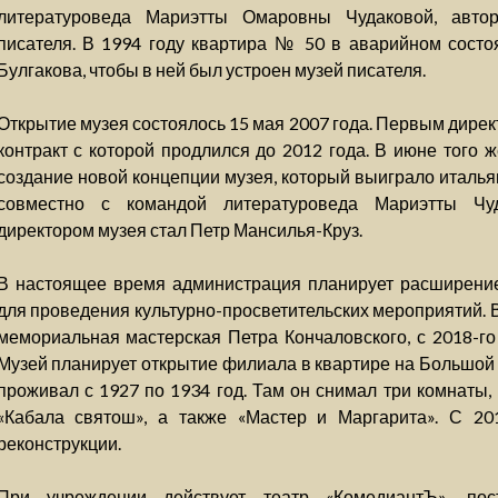
литературоведа Мариэтты Омаровны Чудаковой, авто
писателя. В 1994 году квартира № 50 в аварийном состо
Булгакова, чтобы в ней был устроен музей писателя.
Открытие музея состоялось 15 мая 2007 года. Первым дире
контракт с которой продлился до 2012 года. В июне того 
создание новой концепции музея, который выиграло италь
совместно с командой литературоведа Мариэтты Чу
директором музея стал Петр Мансилья-Круз.
В настоящее время администрация планирует расширение 
для проведения культурно-просветительских мероприятий. В
мемориальная мастерская Петра Кончаловского, с 2018-го
Музей планирует открытие филиала в квартире на Большой 
проживал с 1927 по 1934 год. Там он снимал три комнаты,
«Кабала святош», а также «Мастер и Маргарита». С 20
реконструкции.
При учреждении действует театр «КомедиантЪ», пос