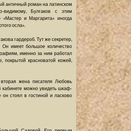
нный античный роман на латинском
-видимому, Булгаков с этим
е «Мастер и Маргарита» иногда
того осла».
акова гардероб. Тут же секретер,
. Он имеет большое количество
графиям, именно за ним работал
е, покрытой красноватой кожей,
 вторая жена писателя Любовь
 кабинете можно увидеть шкаф-
 он стоял в гостиной и ласково
Большой Садовой. Его первым