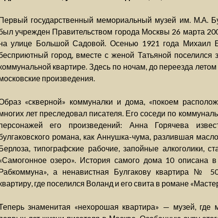
Первый государственный мемориальный музей им. М.А. Б
был учрежден Правительством города Москвы 26 марта 200
на улице Большой Садовой. Осенью 1921 года Михаил Б
бесприютный город, вместе с женой Татьяной поселился з
коммунальной квартире. Здесь по ночам, до переезда летом
московские произведения.
Образ «скверной» коммуналки и дома, «покоем располож
многих лет преследовал писателя. Его соседи по коммунал
персонажей его произведений: Анна Горячева извес
булгаковского романа, как Аннушка-чума, разлившая мас
Берлоза, типографские рабочие, запойные алкоголики, с
«Самогонное озеро». История самого дома 10 описана 
Рабкоммуна», а ненавистная Булгакову квартира № 5
квартиру, где поселился Воланд и его свита в романе «Масте
Теперь знаменитая «нехорошая квартира» — музей, где 