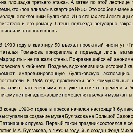
«на площадке третьего этажа». А затем по этой лестнице 
теми, кто «пошаливал» в квартире № 50. Это особое значен
молодые поклонники Булгакова. И на стенах этой лестницы 
писателю и его роману. Стены подъезда регулярно закра
появлялись вновь и вновь.
В 1983 году в квартиру 50 въехал проектный институт «Ги
Наталья Романова прикрепила в подъезде листы ватм
Маргариты» не пачкали стены. Понравившийся ей анонимн
повесила в кабинете. Позднее, вдохновившись историей кв
комнат импровизированную булгаковскую экспозицию.
посетители. К 1986 году практически все коммунальные
оказались расселенными, и в уже ветхие от времени и б
никому не принадлежавшие помещения въехали музыканты, 
В конце 1980-х годов в прессе начался настоящий булга
выступали за создание музея Булгакова на Большой Садовой
Патриарших прудах. Первый такой праздник состоялся в се
летия М.А. Булгакова, в 1990-м году был создан Фонд Мих