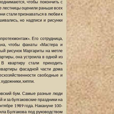
поднимаются, чтобы покончить с
ие лестницы оценили раньше всех
они стали признаваться в любви к
шивались, но надписи и рисунки
протехмонтаж». Его сотрудница,
ана, чтобы фанаты «Мастера и
ый рисунок Маргариты на метле
артиры, она устроила в одной из
 В квартиру стали приходить
 квартиры фасадной части дома
есхозяйственности свободные и
художники, хиппи.
ковский бум. Самые разные люди
 и за булгаковские праздники на
нтябре 1989 года. Накануне 100-
аила Булгакова под руководством