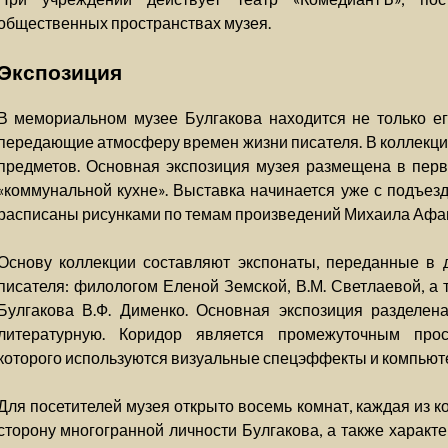
общественных пространствах музея.
Экспозиция
В мемориальном музее Булгакова находится не только ег
передающие атмосферу времен жизни писателя. В коллекцию
предметов. Основная экспозиция музея размещена в перво
«коммунальной кухне». Выставка начинается уже с подъез
расписаны рисунками по темам произведений Михаила Афа
Основу коллекции составляют экспонаты, переданные в 
писателя: филологом Еленой Земской, В.М. Светлаевой, а
Булгакова В.Ф. Дименко. Основная экспозиция разделена
литературную. Коридор является промежуточным прос
которого используются визуальные спецэффекты и компьют
Для посетителей музея открыто восемь комнат, каждая из к
сторону многогранной личности Булгакова, а также характе