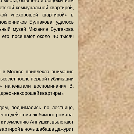
го места, бывшего и общежитием
етской коммунальной квартирой,
кой «нехорошей квартирой» в
оклонников Булгакова, удалось
ьный музей Михаила Булгакова
 его посещают около 40 тысяч
 в Москве привлекла внимание
лько лет после первой публикации
» напечатали воспоминания В.
адрес «нехорошей квартиры».
дом, поднимались по лестнице,
есто действия любимого романа.
 к изумлению Аннушки, вылетают
квартирой в ночь шабаша дежурит