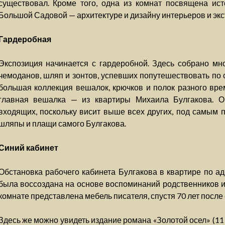
существовал. Кроме того, одна из комнат посвящена и
Большой Садовой — архитектуре и дизайну интерьеров и экс
Гардеробная
Экспозиция начинается с гардеробной. Здесь собрано мн
чемоданов, шляп и зонтов, успевших попутешествовать по 
большая коллекция вешалок, крючков и полок разного вре
главная вешалка — из квартиры Михаила Булгакова. О
входящих, поскольку висит выше всех других, под самым п
шляпы и плащи самого Булгакова.
Синий кабинет
Обстановка рабочего кабинета Булгакова в квартире по ад
была воссоздана на основе воспоминаний родственников и 
комнате представлена мебель писателя, спустя 70 лет после
Здесь же можно увидеть издание романа «Золотой осел» (11 