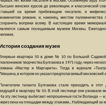
первых лет жизни писателя в Москве. Особенную ауру это
Высших женских курсов до революции, и классической сов
ставшей на время прибежищем писателя, и мифичес
знаменитом романе, и, наконец, местом паломничества п
сохранить вопреки всему. В настоящее время мемориал
является самым посещаемым музеем Москвы. Ежегодно
человек.
История создания музея
Впервые квартира 50 в доме № 10 по Большой Садовой
поклонников творчества Булгакова в 1971 году, через неско
романа «Мастер и Маргарита». Тогда в журнале «Театр
Лёвшина, в котором он указал предполагаемый московский 
Почитатели таланта Булгакова стали приходить в этот 
ведущей в квартиру № 50. В этой лестнице они узнавали м
На эту лестницу выбегают непрошенные гости Воланда — и,
через окна на площадке между этажами... Наблюдающий за 