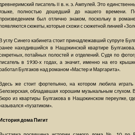
древнеримский писатель II в. н. э. Ампулей. Это единстве
языке, полностью дошедший до нашего времени. По
произведением был отлично знаком, поскольку в роман
появляются сюжеты, которые схожи с сюжетной линией «Золо
В углу Синего кабинета стоит принадлежавший супруге Булг
ранее находившийся в Нащокинской квартире Булгакова
секретных, потайных полостей и отделений. Судя по фото
писатель в 1930-х годах, а значит, именно на его крышк
работал Булгаков над романом «Мастер и Маргарита».
Здесь же стоит фортепьяно, на котором любила играть
Белозерская, обладавшая хорошим музыкальным слухом. В
бюро из квартиры Булгакова в Нащокинском переулке, где
назывался «пузатиком».
История дома Пигит
Выставка посвящена истории самого дома № 10 по 