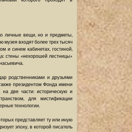
о личные вещи, но и предметы,
 музея входят более трех тысяч
м и синем кабинетах, гостиной,
да: стены «нехорошей лестницы»
насьевича.
дар родственниками и друзьями
 также президентом Фонда имени
 на две части: историческую и
транством, для мистификации
ерные технологии.
оторых представляет ту или иную
ризует эпоху, в которой писатель