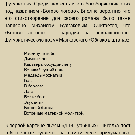
футуристы». Среди них есть и его богоборческий стих
под названием «Богово логово». Вполне вероятно, что
это стихотворение для своего романа было также
написано Михаилом Булгаковым. Считается, что
«Богово логово» — пародия на революционно-
футуристическую поэму Маяковского «Облако в штанах:
Раскинут в небе
Дымный лог.
Как зверь, сосущий лапу,
Великий сущий папа
Медведь мохнатый
Бог.
В берлоге
Логе
Бейте бога.
Звук алый
Боговой битвы
Встречаю матерной молитвой.
В первой картине пьесы «Дни Турбиных» Николка поет
собственные куплеты, на самом деле придуманные