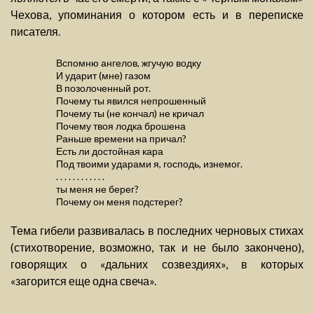
Чехова, упоминания о котором есть и в переписке
писателя.
Вспомню ангелов, жгучую водку
И ударит (мне) газом
В позолоченный рот.
Почему ты явился непрошенный
Почему ты (не кончал) не кричал
Почему твоя лодка брошена
Раньше времени на причал?
Есть ли достойная кара
Под твоими ударами я, господь, изнемог.
. . . . . . . . . . . .
ты меня не берег?
Почему он меня подстерег?
Тема гибели развивалась в последних черновых стихах
(стихотворение, возможно, так и не было закончено),
говорящих о «дальних созвездиях», в которых
«загорится еще одна свеча».