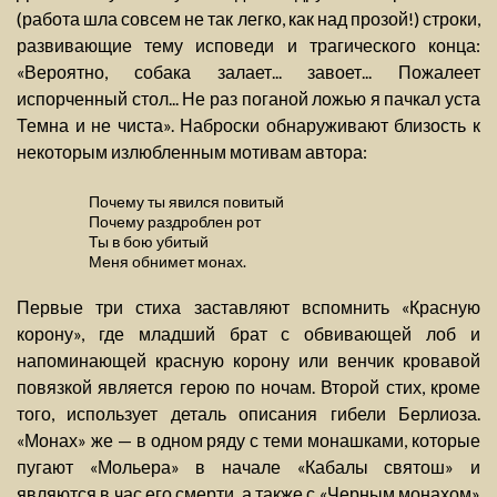
(работа шла совсем не так легко, как над прозой!) строки,
развивающие тему исповеди и трагического конца:
«Вероятно, собака залает... завоет... Пожалеет
испорченный стол... Не раз поганой ложью я пачкал уста
Темна и не чиста». Наброски обнаруживают близость к
некоторым излюбленным мотивам автора:
Почему ты явился повитый
Почему раздроблен рот
Ты в бою убитый
Меня обнимет монах.
Первые три стиха заставляют вспомнить «Красную
корону», где младший брат с обвивающей лоб и
напоминающей красную корону или венчик кровавой
повязкой является герою по ночам. Второй стих, кроме
того, использует деталь описания гибели Берлиоза.
«Монах» же — в одном ряду с теми монашками, которые
пугают «Мольера» в начале «Кабалы святош» и
являются в час его смерти, а также с «Черным монахом»