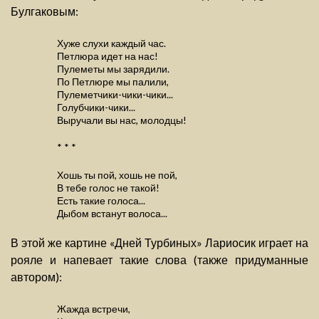
Булгаковым:
Хуже слухи каждый час.
Петлюра идет на нас!
Пулеметы мы зарядили.
По Петлюре мы палили,
Пулеметчики-чики-чики...
Голубчики-чики...
Выручали вы нас, молодцы!
* * *
Хошь ты пой, хошь не пой,
В тебе голос не такой!
Есть такие голоса...
Дыбом встанут волоса...
В этой же картине «Дней Турбиных» Лариосик играет на
рояле и напевает такие слова (также придуманные
автором):
Жажда встречи,