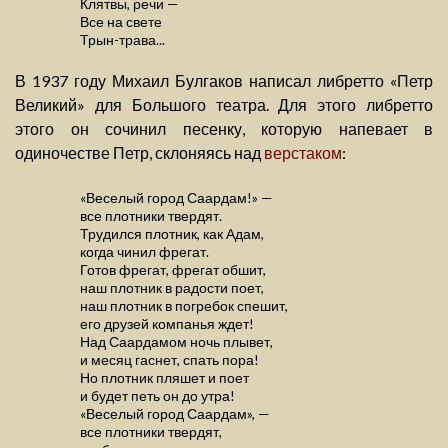
Клятвы, речи —
Все на свете
Трын-трава...
В 1937 году Михаил Булгаков написал либретто «Петр
Великий» для Большого театра. Для этого либретто
этого он сочинил песенку, которую напевает в
одиночестве Петр, склоняясь над
верстаком
:
«Веселый город Саардам!» —
все плотники твердят.
Трудился плотник, как Адам,
когда чинил фрегат.
Готов фрегат, фрегат обшит,
наш плотник в радости поет,
наш плотник в погребок спешит,
его друзей компанья ждет!
Над Саардамом ночь плывет,
и месяц гаснет, спать пора!
Но плотник пляшет и поет
и будет петь он до утра!
«Веселый город Саардам», —
все плотники твердят,