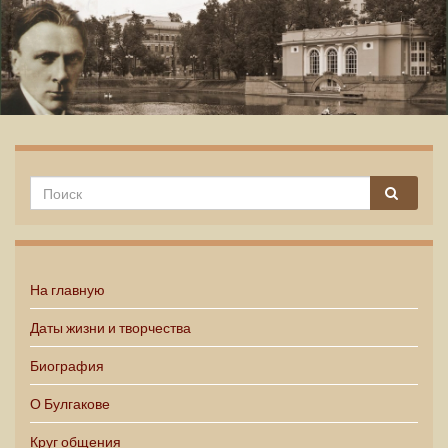
Михаил Булгаков
На главную
Даты жизни и творчества
Биография
О Булгакове
Круг общения