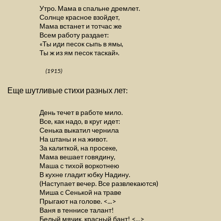
Утро. Мама в спальне дремлет.
Солнце красное взойдет,
Мама встанет и тотчас же
Всем работу раздает:
«Ты иди песок сыпь в ямы,
Ты ж из ям песок таскай».
(1915)
Еще шутливые стихи разных лет:
День течет в работе мило.
Все, как надо, в круг идет:
Сенька выкатил чернила
На штаны и на живот.
За калиткой, на просеке,
Мама вешает говядину,
Маша с тихой воркотнею
В кухне гладит юбку Надину.
(Наступает вечер. Все развлекаются)
Миша с Сенькой на траве
Прыгают на голове. <...>
Ваня в теннисе талант!
Белый мячик, красный бант! <...>