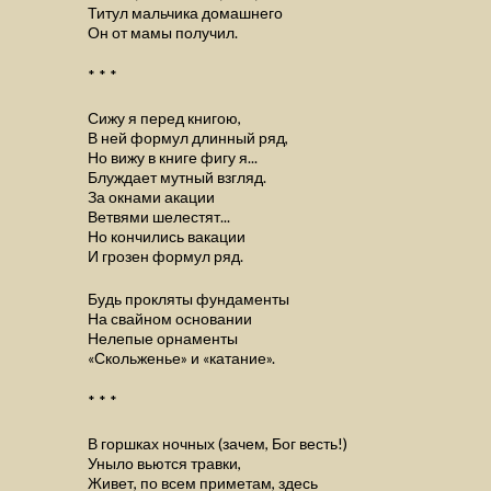
Титул мальчика домашнего
Он от мамы получил.
* * *
Сижу я перед книгою,
В ней формул длинный ряд,
Но вижу в книге фигу я...
Блуждает мутный взгляд.
За окнами акации
Ветвями шелестят...
Но кончились вакации
И грозен формул ряд.
Будь прокляты фундаменты
На свайном основании
Нелепые орнаменты
«Скольженье» и «катание».
* * *
В горшках ночных (зачем, Бог весть!)
Уныло вьются травки,
Живет, по всем приметам, здесь