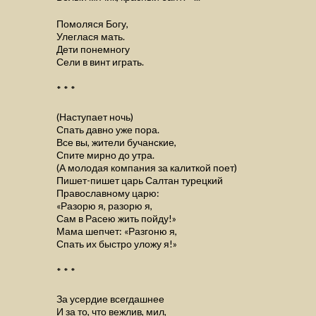
Помоляся Богу,
Улеглася мать.
Дети понемногу
Сели в винт играть.
* * *
(Наступает ночь)
Спать давно уже пора.
Все вы, жители бучанские,
Спите мирно до утра.
(А молодая компания за калиткой поет)
Пишет-пишет царь Салтан турецкий
Православному царю:
«Разорю я, разорю я,
Сам в Расею жить пойду!»
Мама шепчет: «Разгоню я,
Спать их быстро уложу я!»
* * *
За усердие всегдашнее
И за то, что вежлив, мил,