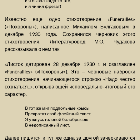
и я бывал когда-то там,
и я чинил фрегат!
Известно еще одно стихотворение «Funerailles»
(«Похороны»), написанное Михаилом Булгаковым в
декабре 1930 года. Сохранился черновик этого
стихотворения. Литературовед М.О. Чудакова
рассказывала о нем так:
«Листок датирован 28 декабря 1930 г. и озаглавлен
«Funеrailles» («Похороны»). Это — черновые наброски
стихотворения, начинающегося строкою «Надо честно
сознаться...», открывающей исповедально-итоговый его
характер.
В тот же миг подпольные крысы
Прекратят свой флейтный свист,
Я уткнусь головой белобрысою
В недописанный лист.
Далее пишутся и тут же одна за другой зачеркиваются