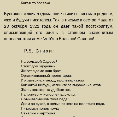
Какая-то босявка.
Булгаков включал «домашние стихи» в письма к родным,
уже и будучи писателем. Так, в письме к сестре Наде от
23 октября 1921 года он дает такой постскриптум,
описывающий его жизнь в ставшем знаменитым
впоследствии доме № 10 по Большой Садовой:
P.S. Стихи:
На Большой Садовой
Стоит дом здоровый.
Живет в доме наш брат
Организованный пролетариат.
И я затерялся между пролетариатом
Как какой-нибудь, извините за выражение, атом.
Жаль, некоторых удобств нет,
Например — испорчен в...р-кл...т.
С умывальником тоже беда:
Днем он сухой, а ночью из него на пол течет вода.
Питаемся понемножку:
Сахарин и картошка.