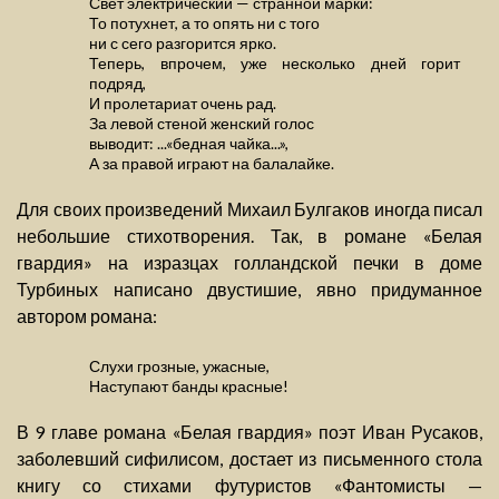
Свет электрический — странной марки:
То потухнет, а то опять ни с того
ни с сего разгорится ярко.
Теперь, впрочем, уже несколько дней горит
подряд,
И пролетариат очень рад.
За левой стеной женский голос
выводит: ...«бедная чайка...»,
А за правой играют на балалайке.
Для своих произведений Михаил Булгаков иногда писал
небольшие стихотворения. Так, в романе «Белая
гвардия» на изразцах голландской печки в доме
Турбиных написано двустишие, явно придуманное
автором романа:
Слухи грозные, ужасные,
Наступают банды красные!
В 9 главе романа «Белая гвардия» поэт Иван Русаков,
заболевший сифилисом, достает из письменного стола
книгу со стихами футуристов «Фантомисты —