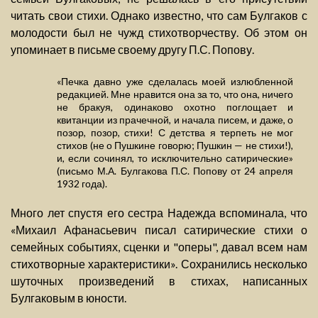
читать свои стихи. Однако известно, что сам Булгаков с
молодости был не чужд стихотворчеству. Об этом он
упоминает в письме своему другу П.С. Попову.
«Печка давно уже сделалась моей излюбленной
редакцией. Мне нравится она за то, что она, ничего
не бракуя, одинаково охотно поглощает и
квитанции из прачечной, и начала писем, и даже, о
позор, позор, стихи! С детства я терпеть не мог
стихов (не о Пушкине говорю; Пушкин — не стихи!),
и, если сочинял, то исключительно сатирические»
(письмо М.А. Булгакова П.С. Попову от 24 апреля
1932 года).
Много лет спустя его сестра Надежда вспоминала, что
«Михаил Афанасьевич писал сатирические стихи о
семейных событиях, сценки и "оперы", давал всем нам
стихотворные характеристики». Сохранились несколько
шуточных произведений в стихах, написанных
Булгаковым в юности.