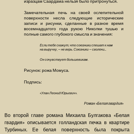
изразцам Саардама нельзя было притронуться.
Замечательная печь на своей ослепительной
поверхности несла следующие исторические
записи и рисунки, сделанные в разное время
восемнадцатого года рукою Николки тушью и
полные самого глубокого смысла и значения:
Если тебе скажут, что союзники спешат к нам
на выручку, — не верь. Союзники — сволочи...
Он сочувствует большевикам.
Рисунок: рожа Момуса.
Подпись:
«Улан Леонид Юрьевич».
Роман «Белая гвардия»
Во второй главе романа Михаила Булгакова «Белая
гвардия» описывается голландская печка в квартире
Турбиных. Ее белая поверхность была покрыта