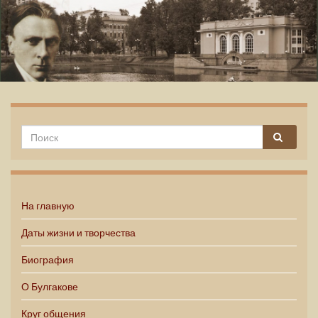
Михаил Булгаков
На главную
Даты жизни и творчества
Биография
О Булгакове
Круг общения