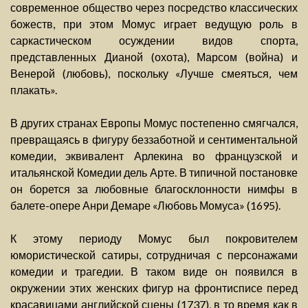
современное общество через посредство классических
божеств, при этом Момус играет ведущую роль в
саркастическом осуждении видов спорта,
представленных Дианой (охота), Марсом (война) и
Венерой (любовь), поскольку «Лучше смеяться, чем
плакать».
В других странах Европы Момус постепенно смягчался,
превращаясь в фигуру беззаботной и сентиментальной
комедии, эквивалент Арлекина во французской и
итальянской Комедии дель Арте. В типичной постановке
он борется за любовные благосклонности нимфы в
балете-опере Анри Демаре «Любовь Момуса» (1695).
К этому периоду Момус был покровителем
юмористической сатиры, сотрудничая с персонажами
комедии и трагедии. В таком виде он появился в
окружении этих женских фигур на фронтисписе перед
красавицами английской сцены (1737), в то время как в