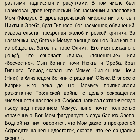
разными надписями и рисунками. В том числе был
нарисован древнегреческий бог насмешки и злословия
Мом (Момус). В древнегреческой мифологии это сын
Никты и Эреба, брат Гипноса, бог насмешек, обвинений,
издевательств, презрения, жалоб и резкой критики. За
насмешки над богами Момус в конце концов был изгнан
из общества богов на горе Олимп. Его имя связано с
μομφή, что означает «вина», «поношение» или
«бесчестие». Сын богини ночи Нюкты и Эреба, брат
Гипноса. Гесиод сказал, что Момус был сыном Ночи
(Никт) и близнецом богини страданий Ойзис. В эпосе о
Киприи 8-го века до н.э. Момусу приписывали
разжигание Троянской войны с целью сокращения
численности населения. Софокл написал сатирическую
пьесу под названием Момус, ныне почти полностью
утраченную. Бог Мом фигурирует в двух баснях Эзопа.
Водной из них говорится, что Мом даже в прекрасной
Афродите нашел недостаток, сказав, что ее сандалии
скрипят.