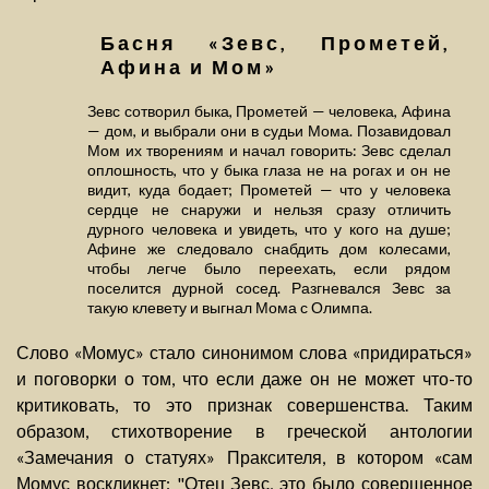
Басня «Зевс, Прометей,
Афина и Мом»
Зевс сотворил быка, Прометей — человека, Афина
— дом, и выбрали они в судьи Мома. Позавидовал
Мом их творениям и начал говорить: Зевс сделал
оплошность, что у быка глаза не на рогах и он не
видит, куда бодает; Прометей — что у человека
сердце не снаружи и нельзя сразу отличить
дурного человека и увидеть, что у кого на душе;
Афине же следовало снабдить дом колесами,
чтобы легче было переехать, если рядом
поселится дурной сосед. Разгневался Зевс за
такую клевету и выгнал Мома с Олимпа.
Слово «Момус» стало синонимом слова «придираться»
и поговорки о том, что если даже он не может что-то
критиковать, то это признак совершенства. Таким
образом, стихотворение в греческой антологии
«Замечания о статуях» Праксителя, в котором «сам
Момус воскликнет: "Отец Зевс, это было совершенное