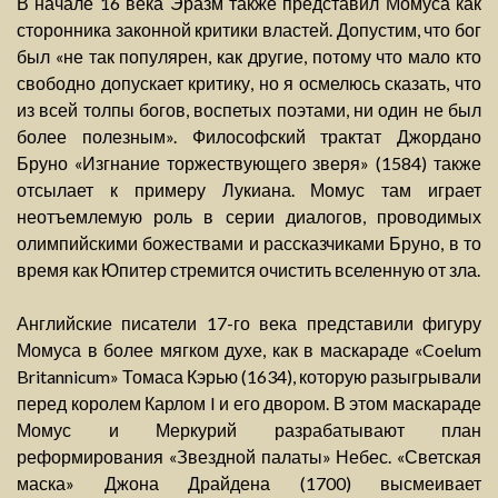
В начале 16 века Эразм также представил Момуса как
сторонника законной критики властей. Допустим, что бог
был «не так популярен, как другие, потому что мало кто
свободно допускает критику, но я осмелюсь сказать, что
из всей толпы богов, воспетых поэтами, ни один не был
более полезным». Философский трактат Джордано
Бруно «Изгнание торжествующего зверя» (1584) также
отсылает к примеру Лукиана. Момус там играет
неотъемлемую роль в серии диалогов, проводимых
олимпийскими божествами и рассказчиками Бруно, в то
время как Юпитер стремится очистить вселенную от зла.
Английские писатели 17-го века представили фигуру
Момуса в более мягком духе, как в маскараде «Coelum
Britannicum» Томаса Кэрью (1634), которую разыгрывали
перед королем Карлом I и его двором. В этом маскараде
Момус и Меркурий разрабатывают план
реформирования «Звездной палаты» Небес. «Светская
маска» Джона Драйдена (1700) высмеивает