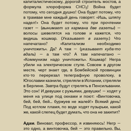
капиталистическому, дорогой строитель мостов, а
формула хлороформа CHCl
! Война будет
3
потому, что сегодня душно! Она будет потому, что
в трамвае мне каждый день говорят: «Ишь, шляпу
надел!» Она будет потому, что при прочтении
газет — (
вынимает из кармана две газеты
) —
волосы шевелятся на голове и кажется, что
видишь кошмар. (
Указывает в газету.
) Что
напечатано? «Капитализм необходимо
уничтожить». Да? А там — (
указывает куда-то
вдаль
) — а там что? А там напечатано —
«Коммунизм надо уничтожить». Кошмар! Негра
убили на электрическом стуле. Совсем в другом
месте, черт знает где, в Бомбейской провинции
кто-то перерезал телеграфную проволоку, в
Югославии казнили, стреляли в Испании, стреляли
в Берлине. Завтра будут стрелять в Пенсильвании.
Это сон! И девушки с ружьями, девушки! — ходят у
меня на улице под окнами и поют: «Винтовочка,
бей, бей, бей... буржуев не жалей!» Всякий день!
Под котлом пламя, по воде ходят пузырьки, какой
же, какой слепец будет думать, что она не закипит?
Адам
. Виноват, профессор, я извиняюсь! Негр —
это одно, а винтовочка, бей — это правильно. Вы,