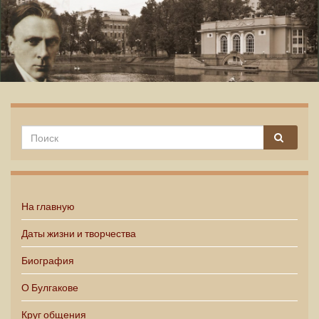
Михаил Булгаков
На главную
Даты жизни и творчества
Биография
О Булгакове
Круг общения