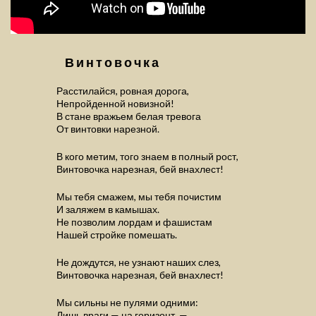
Винтовочка
Расстилайся, ровная дорога,
Непройденной новизной!
В стане вражьем белая тревога
От винтовки нарезной.
В кого метим, того знаем в полный рост,
Винтовочка нарезная, бей внахлест!
Мы тебя смажем, мы тебя почистим
И заляжем в камышах.
Не позволим лордам и фашистам
Нашей стройке помешать.
Не дождутся, не узнают наших слез,
Винтовочка нарезная, бей внахлест!
Мы сильны не пулями одними:
Лишь враги — на горизонт, —