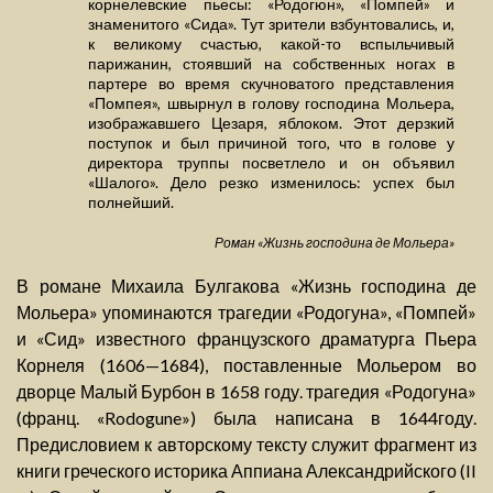
корнелевские пьесы: «Родогюн», «Помпей» и
знаменитого «Сида». Тут зрители взбунтовались, и,
к великому счастью, какой-то вспыльчивый
парижанин, стоявший на собственных ногах в
партере во время скучноватого представления
«Помпея», швырнул в голову господина Мольера,
изображавшего Цезаря, яблоком. Этот дерзкий
поступок и был причиной того, что в голове у
директора труппы посветлело и он объявил
«Шалого». Дело резко изменилось: успех был
полнейший.
Роман «Жизнь господина де Мольера»
В романе Михаила Булгакова «Жизнь господина де
Мольера» упоминаются трагедии «Родогуна», «Помпей»
и «Сид» известного французского драматурга Пьера
Корнеля (1606—1684), поставленные Мольером во
дворце Малый Бурбон в 1658 году. трагедия «Родогуна»
(франц. «Rodogune») была написана в 1644году.
Предисловием к авторскому тексту служит фрагмент из
книги греческого историка Аппиана Александрийского (II