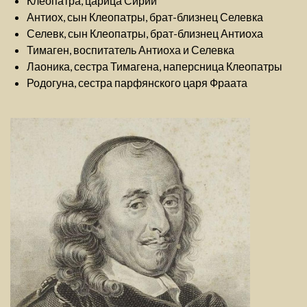
Клеопатра, царица Сирии
Антиох, сын Клеопатры, брат-близнец Селевка
Селевк, сын Клеопатры, брат-близнец Антиоха
Тимаген, воспитатель Антиоха и Селевка
Лаоника, сестра Тимагена, наперсница Клеопатры
Родогуна, сестра парфянского царя Фраата