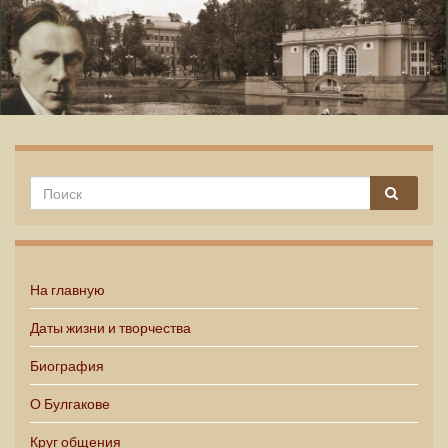
Михаил Булгаков
На главную
Даты жизни и творчества
Биография
О Булгакове
Круг общения