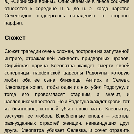
в.) «Сирийские войны». Описываемые в пьесе события
относятся к середине II в. до н. э., когда царство
Селевкидов подверглось нападению со стороны
парфян.
Сюжет
Сюжет трагедии очень сложен, построен на запутанной
интриге, отражающей лживость придворных нравов.
Сирийская царица Клеопатра жаждет смерти своей
соперницы, парфянской царевны Родогуны, которую
любят оба ее сына, близнецы Антиох и Селевк.
Клеопатра хочет, чтобы один из них убил Родогуну, и
тогда его провозгласят старшим, а значит, и
наследником престола. Но и Родогуна жаждет крови: тот
из близнецов, который убьет свою мать, Клеопатру,
заслужит ее любовь. Влюбленные юноши — жертвы
разнузданных страстей женщин, ненавидящих друг
друга. Клеопатра убивает Селевка, и хочет отравить