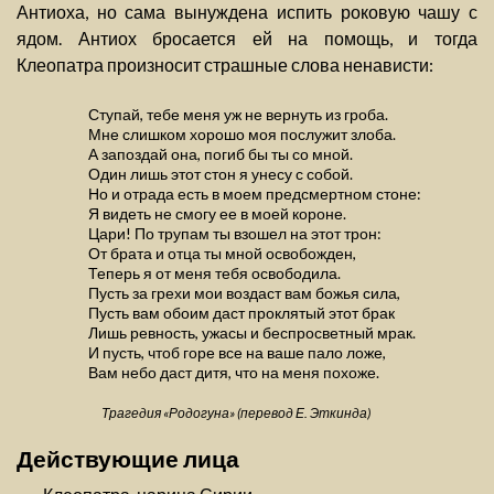
Антиоха, но сама вынуждена испить роковую чашу с
ядом. Антиох бросается ей на помощь, и тогда
Клеопатра произносит страшные слова ненависти:
Ступай, тебе меня уж не вернуть из гроба.
Мне слишком хорошо моя послужит злоба.
А запоздай она, погиб бы ты со мной.
Один лишь этот стон я унесу с собой.
Но и отрада есть в моем предсмертном стоне:
Я видеть не смогу ее в моей короне.
Цари! По трупам ты взошел на этот трон:
От брата и отца ты мной освобожден,
Теперь я от меня тебя освободила.
Пусть за грехи мои воздаст вам божья сила,
Пусть вам обоим даст проклятый этот брак
Лишь ревность, ужасы и беспросветный мрак.
И пусть, чтоб горе все на ваше пало ложе,
Вам небо даст дитя, что на меня похоже.
Трагедия «Родогуна» (перевод Е. Эткинда)
Действующие лица