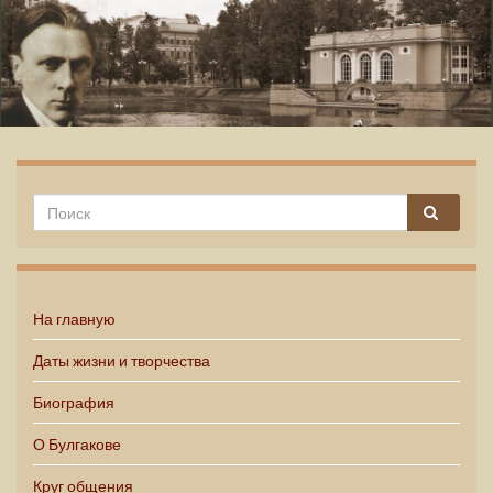
Михаил Булгаков
На главную
Даты жизни и творчества
Биография
О Булгакове
Круг общения