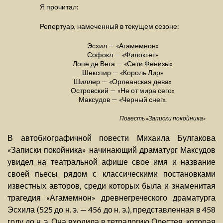
Я прочитал:
Репертуар, намеченный в текущем сезоне:
Эсхил — «Агамемнон»
Софокл — «Филоктет»
Лопе де Вега — «Сети Фенизы»
Шекспир — «Король Лир»
Шиллер — «Орлеанская дева»
Островский — «Не от мира сего»
Максудов — «Черный снег».
Повесть «Записки покойника»
В автобиографичной повести Михаила Булгакова
«Записки покойника» начинающий драматург Максудов
увидел на театральной афише свое имя и название
своей пьесы рядом с классическими постановками
известных авторов, среди которых была и знаменитая
трагедия «Агамемнон» древнегреческого драматурга
Эсхила (525 до н. э. — 456 до н. э.), представленная в 458
году до н. э. Она входила в тетралогию Орестея, которая