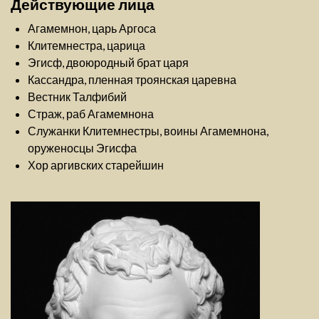
Действующие лица
Агамемнон, царь Аргоса
Клитемнестра, царица
Эгисф, двоюродный брат царя
Кассандра, пленная троянская царевна
Вестник Талфибий
Страж, раб Агамемнона
Служанки Клитемнестры, воины Агамемнона,
оруженосцы Эгисфа
Хор аргивских старейшин