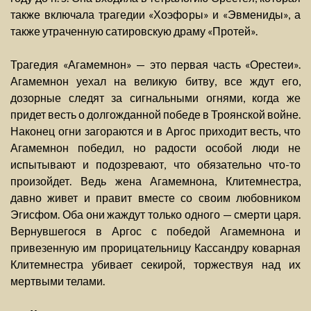
также включала трагедии «Хоэфоры» и «Эвмениды», а
также утраченную сатировскую драму «Протей».
Трагедия «Агамемнон» — это первая часть «Орестеи».
Агамемнон уехал на великую битву, все ждут его,
дозорные следят за сигнальными огнями, когда же
придет весть о долгожданной победе в Троянской войне.
Наконец огни загораются и в Аргос приходит весть, что
Агамемнон победил, но радости особой люди не
испытывают и подозревают, что обязательно что-то
произойдет. Ведь жена Агамемнона, Клитемнестра,
давно живет и правит вместе со своим любовником
Эгисфом. Оба они жаждут только одного — смерти царя.
Вернувшегося в Аргос с победой Агамемнона и
привезенную им прорицательницу Кассандру коварная
Клитемнестра убивает секирой, торжествуя над их
мертвыми телами.