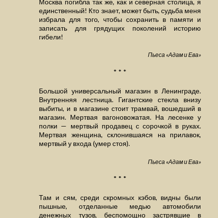
Москва погибла так же, как и северная столица, я
единственный! Кто знает, может быть, судьба меня
избрала для того, чтобы сохранить в памяти и
записать для грядущих поколений историю
гибели!
Пьеса «Адам и Ева»
* * *
Большой универсальный магазин в Ленинграде.
Внутренняя лестница. Гигантские стекла внизу
выбиты, и в магазине стоит трамвай, вошедший в
магазин. Мертвая вагоновожатая. На лесенке у
полки — мертвый продавец с сорочкой в руках.
Мертвая женщина, склонившаяся на прилавок,
мертвый у входа (умер стоя).
Пьеса «Адам и Ева»
* * *
Там и сям, среди скромных кэбов, видны были
пышные, отделанные медью автомобили
денежных тузов, беспомощно застрявшие в