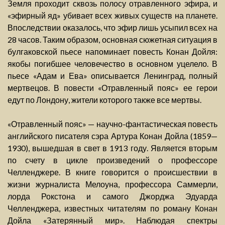
Земля проходит сквозь полосу отравленного эфира, и
«эфирный яд» убивает всех живых существ на планете.
Впоследствии оказалось, что эфир лишь усыпил всех на
28 часов. Таким образом, основная сюжетная ситуация в
булгаковской пьесе напоминает повесть Конан Дойля:
якобы погибшее человечество в основном уцелело. В
пьесе «Адам и Ева» описывается Ленинград, полный
мертвецов. В повести «Отравленный пояс» ее герои
едут по Лондону, жители которого также все мертвы.
«Отравленный пояс» — научно-фантастическая повесть
английского писателя сэра Артура Конан Дойла (1859—
1930), вышедшая в свет в 1913 году. Является вторым
по счету в цикле произведений о профессоре
Челленджере. В книге говорится о происшествии в
жизни журналиста Мелоуна, профессора Саммерли,
лорда Рокстона и самого Джорджа Эдуарда
Челленджера, известных читателям по роману Конан
Дойла «Затерянный мир». Наблюдая спектры