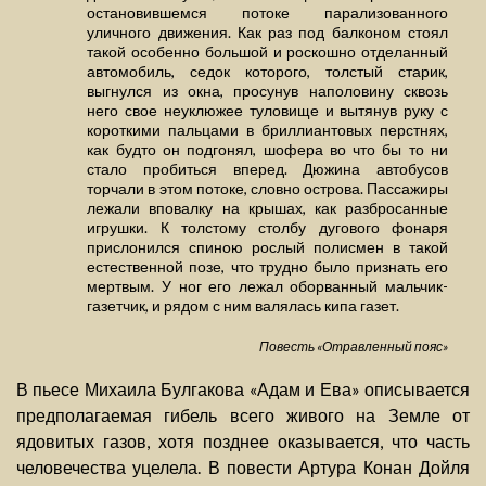
остановившемся потоке парализованного
уличного движения. Как раз под балконом стоял
такой особенно большой и роскошно отделанный
автомобиль, седок которого, толстый старик,
выгнулся из окна, просунув наполовину сквозь
него свое неуклюжее туловище и вытянув руку с
короткими пальцами в бриллиантовых перстнях,
как будто он подгонял, шофера во что бы то ни
стало пробиться вперед. Дюжина автобусов
торчали в этом потоке, словно острова. Пассажиры
лежали вповалку на крышах, как разбросанные
игрушки. К толстому столбу дугового фонаря
прислонился спиною рослый полисмен в такой
естественной позе, что трудно было признать его
мертвым. У ног его лежал оборванный мальчик-
газетчик, и рядом с ним валялась кипа газет.
Повесть «Отравленный пояс»
В пьесе Михаила Булгакова «Адам и Ева» описывается
предполагаемая гибель всего живого на Земле от
ядовитых газов, хотя позднее оказывается, что часть
человечества уцелела. В повести Артура Конан Дойля