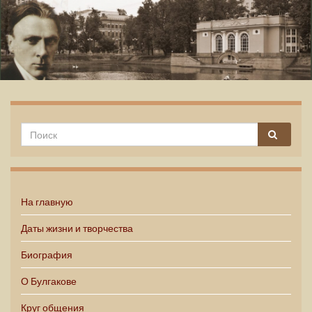
Михаил Булгаков
На главную
Даты жизни и творчества
Биография
О Булгакове
Круг общения