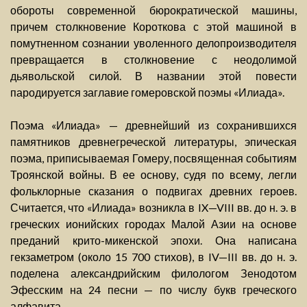
обороты современной бюрократической машины,
причем столкновение Короткова с этой машиной в
помутненном сознании уволенного делопроизводителя
превращается в столкновение с неодолимой
дьявольской силой. В названии этой повести
пародируется заглавие гомеровской поэмы «Илиада».
Поэма «Илиада» — древнейший из сохранившихся
памятников древнегреческой литературы, эпическая
поэма, приписываемая Гомеру, посвященная событиям
Троянской войны. В ее основу, судя по всему, легли
фольклорные сказания о подвигах древних героев.
Считается, что «Илиада» возникла в IX—VIII вв. до н. э. в
греческих ионийских городах Малой Азии на основе
преданий крито-микенской эпохи. Она написана
гекзаметром (около 15 700 стихов), в IV—III вв. до н. э.
поделена александрийским филологом Зенодотом
Эфесским на 24 песни — по числу букв греческого
алфавита.