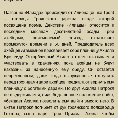
Название «Илиада» происходит от Илиона (он же Троя)
— столицы Троянского царства, осаде которой
посвящена поэма. Действие «Илиады» относится к
последним месяцам десятилетней осады Трои
ахейцами, описываемый эпизод охватывает
промежуток времени в 50 дней. Предводитель всех
ахейцев Агамемнон присваивает себе пленницу Ахилла
Брисеиду. Оскорбленный Ахилл в ответ отказывается
участвовать в сражениях, пока ахейцы не будут
наказаны за нанесенную ему обиду. Он остается
непреклонным, даже когда вынужденные отступить
перед троянцами цари ахейцев предлагают вернуть ему
пленницу с богатыми дарами. Но друг Ахилла Патрокл
не выдерживает и, видя бедственное положение войск,
убеждает Ахилла позволить ему выйти вместо него. В
битве Патрокл погибает от рук троянского полководца
Гектора, сына царя Трои Приама. Ахилл, чтобы