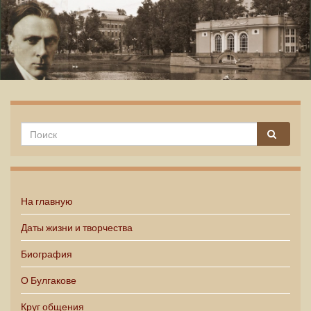
Михаил Булгаков
На главную
Даты жизни и творчества
Биография
О Булгакове
Круг общения