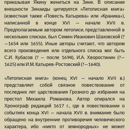
приказывая Якину жениться на Зине. В описании
внешности Зинаиды цитируется «Летописная книга»
(известная также «Повесть Катырева» или «Краника»),
написанной в конце XVI — начале XVII в.
Предполагаемым автором летописи, представленной в
нескольких списках, был Семен Иванович Шаховской (?
—1654 или 1655). Иные авторы считают, что автором
всего произведения или отдельного списка мог быть
С.И. Кубасов (? — после 1694), И.А. Хворостинин (?—
1625) или И.М. Катырев-Ростовский (?—1640).
«Летописная книга» (конец XVI — начало XVII в.)
представляет собой связное повествование от
последних лет царствования Грозного до избрания на
престол Михаила Романова. Автор опирался на
Хронограф редакций 1617 г., где в повествовании о
событиях конца XVI — начала XVII в. внимание было
обращено на внутренние противоречия человеческого
характера, ибо «никто от земнородных» не может