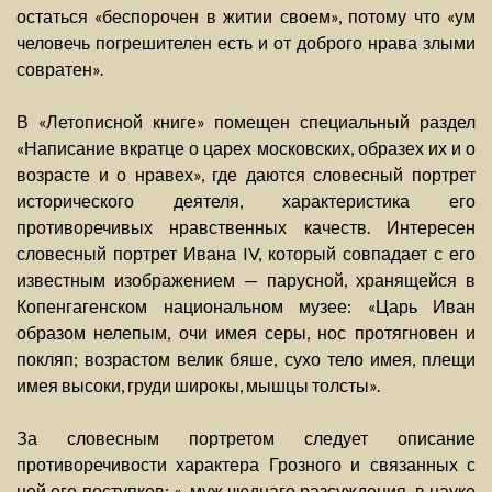
остаться «беспорочен в житии своем», потому что «ум
человечь погрешителен есть и от доброго нрава злыми
совратен».
В «Летописной книге» помещен специальный раздел
«Написание вкратце о царех московских, образех их и о
возрасте и о нравех», где даются словесный портрет
исторического деятеля, характеристика его
противоречивых нравственных качеств. Интересен
словесный портрет Ивана IV, который совпадает с его
известным изображением — парусной, хранящейся в
Копенгагенском национальном музее: «Царь Иван
образом нелепым, очи имея серы, нос протягновен и
покляп; возрастом велик бяше, сухо тело имея, плещи
имея высоки, груди широкы, мышцы толсты».
За словесным портретом следует описание
противоречивости характера Грозного и связанных с
ней его поступков: «...муж чюднаго разсуждения, в науке