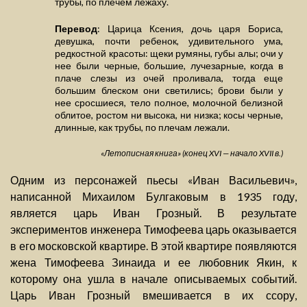
трубы, по плечем лежаху.
Перевод
: Царица Ксения, дочь царя Бориса,
девушка, почти ребенок, удивительного ума,
редкостной красоты: щеки румяны, губы алы; очи у
нее были черные, большие, лучезарные, когда в
плаче слезы из очей проливала, тогда еще
большим блеском они светились; брови были у
нее сросшиеся, тело полное, молочной белизной
облитое, ростом ни высока, ни низка; косы черные,
длинные, как трубы, по плечам лежали.
«Летописная книга» (конец XVI — начало XVII в.)
Одним из персонажей пьесы «Иван Васильевич»,
написанной Михаилом Булгаковым в 1935 году,
является царь Иван Грозный. В результате
экспериментов инженера Тимофеева царь оказывается
в его московской квартире. В этой квартире появляются
жена Тимофеева Зинаида и ее любовник Якин, к
которому она ушла в начале описываемых событий.
Царь Иван Грозный вмешивается в их ссору,