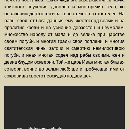
книжного поучения доволен и многоречив зело, ко
ополчению дерзостен и за свое отечество стоятелен. На
рабы своя, от бога данныя ему, жестосерд велми и на
пролитие крови и на убиение дерзостен и неумолим;
множество народу от мала и до велика при царстве
своем погуби, и многия грады своя поплени, и многия
святителския чины заточи и смертию немилостивою
погуби, и иная многая содея над рабы своими, жен и
девиц блудом оскверни. Той же царь Иван многая благая
сотвори, воинство велми любяше и требующая ими от
сокровища своего неоскудно подаваше».