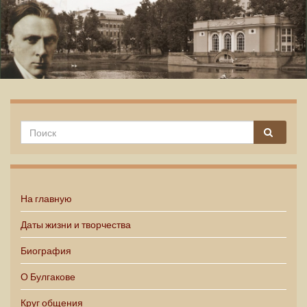
Михаил Булгаков
На главную
Даты жизни и творчества
Биография
О Булгакове
Круг общения