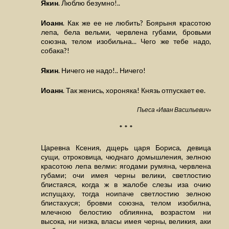
Якин
. Люблю безумно!..
Иоанн
. Как же ее не любить? Боярыня красотою
лепа, бела вельми, червлена губами, бровьми
союзна, телом изобильна... Чего же тебе надо,
собака?!
Якин
. Ничего не надо!.. Ничего!
Иоанн
. Так женись, хороняка! Князь отпускает ее.
Пьеса «Иван Васильевич»
* * *
Царевна Ксения, дщерь царя Бориса, девица
сущи, отроковица, чюднаго домышления, зелною
красотою лепа велми: ягодами румяна, червлена
губами; очи имея черны велики, светлостию
блистаяся, когда ж в жалобе слезы иза очию
испущаху, тогда ноипаче светлостию зелною
блистахуся; бровми союзна, телом изобилна,
млечною белостию облиянна, возрастом ни
высока, ни низка, власы имея черны, великия, аки