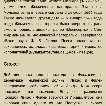
директоре театра Жане Батисте Мольере (1622—1673)
упоминается «Комическая пастораль». Эта пьеса
Мольера была впервые сыграна 2 декабря 1666 года.
Также называется другая дата — 5 января 1667 года,
когда «Комическая пастораль» была впервые сыграна
вместо предполагавшейся ранее «Мелисерты» в Сен-
Жермен-ан-Ле. «Комической пасторалью» завершался
«Балет муз» Ж. Б. Люлли. Пьеса полностью не
сохранилось; остались лишь тексты арий и имена ее
исполнителей (музыкантов, танцовщиков и певцов).
Сюжет
Действие пасторали происходит в Фессалии, в
деревушке Темпейской долины. Ликас и Филен
соперничают, добиваясь любви Ириды. К их ссоре
присоединяются поселяне. Дерущихся разнимает
Коридон. Ликас и Филен требуют от Ириды, чтобы она
выбрала лишь одного из них. Пастушка выбирает