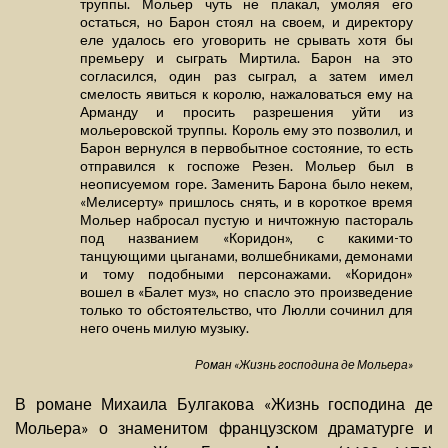
труппы. Мольер чуть не плакал, умоляя его
остаться, но Барон стоял на своем, и директору
еле удалось его уговорить не срывать хотя бы
премьеру и сыграть Миртила. Барон на это
согласился, один раз сыграл, а затем имел
смелость явиться к королю, нажаловаться ему на
Арманду и просить разрешения уйти из
мольеровской труппы. Король ему это позволил, и
Барон вернулся в первобытное состояние, то есть
отправился к госпоже Резен. Мольер был в
неописуемом горе. Заменить Барона было некем,
«Мелисерту» пришлось снять, и в короткое время
Мольер набросал пустую и ничтожную пастораль
под названием «Коридон», с какими-то
танцующими цыганами, волшебниками, демонами
и тому подобными персонажами. «Коридон»
вошел в «Балет муз», но спасло это произведение
только то обстоятельство, что Люлли сочинил для
него очень милую музыку.
Роман «Жизнь господина де Мольера»
В романе Михаила Булгакова «Жизнь господина де
Мольера» о знаменитом французском драматурге и