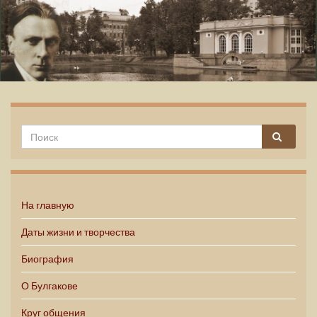
Михаил Булгаков
На главную
Даты жизни и творчества
Биография
О Булгакове
Круг общения