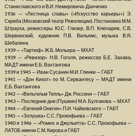
Станиславского и В.И. Немировича-Данченко
1936 — «Лестница славы» («Искусство карьеры») Э.
Скриба (Московский театр Революции). Постановка М.М.
Штрауха, режиссеры Ю.С. Глизер, В.П. Ключарев, С.В.
Шервинский, художник П.В. Вильямс, музыка В.Я.
Шебалина
1939 — «Тартюф» Ж.Б. Мольера — МХАТ
1939 — «Ревизор» Н.В. Гоголя, режиссер Б.Е. Захава,
МАДТ имени Е.Б. Вахтангова
1939 и 1945 — Иван Сусанин М.И. Глинки — ГАБТ
1941 — «Дон Кихот» по М. Сервантесу — МАДТ имени
Е.Б. Вахтангова
1942 — «Вильгельм Телль» Дж. Россини — ГАБТ
1943 — Последние дни (Пушкин) М.А. Булгакова — МХАТ
1944 — «Евгений Онегин» П.И. Чайковского — ГАБТ
1945 — «Золушка» С.С. Прокофьева — ГАБТ
1940 и 1946 — «Ромео и Джульетта» С.С. Прокофьева —
ЛАТОБ имени С.М. Кирова и ГАБТ