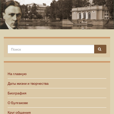
Михаил Булгаков
На главную
Даты жизни и творчества
Биография
О Булгакове
Круг общения