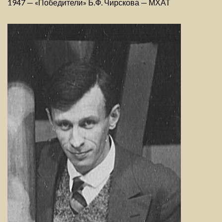
1947 — «Победители» Б.Ф. Чирскова — МХАТ