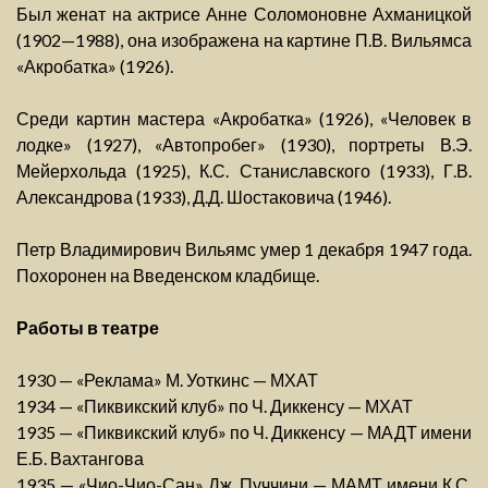
Был женат на актрисе Анне Соломоновне Ахманицкой
(1902—1988), она изображена на картине П.В. Вильямса
«Акробатка» (1926).
Среди картин мастера «Акробатка» (1926), «Человек в
лодке» (1927), «Автопробег» (1930), портреты В.Э.
Мейерхольда (1925), К.С. Станиславского (1933), Г.В.
Александрова (1933), Д.Д. Шостаковича (1946).
Петр Владимирович Вильямс умер 1 декабря 1947 года.
Похоронен на Введенском кладбище.
Работы в театре
1930 — «Реклама» М. Уоткинс — МХАТ
1934 — «Пиквикский клуб» по Ч. Диккенсу — МХАТ
1935 — «Пиквикский клуб» по Ч. Диккенсу — МАДТ имени
Е.Б. Вахтангова
1935 — «Чио-Чио-Сан» Дж. Пуччини — МАМТ имени К.С.