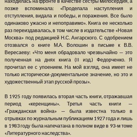
находилась на фронте в качестве сестры милосердия, а
позже вспоминала: «Проделала наступления и
отступления, видала и победы, и поражения. Все было
одинаково ужасно и непоправимо». Книга ее несколько
раз переиздавалась, в том числе в издательстве «Новая
Москва» под редакцией Н.С. Ангарского. С одобрением
отозвался о книге М.А. Волошин в письме к В.В.
Вересаеву: «Что меня обрадовало чрезвычайно — это
полученная на днях книга (II изд.) Федорченко. Я
прочитал ее с упоением. На мой взгляд, она имеет не
только исторически-документальное значение, но это и
художественный этап русской прозы».
В 1925 году появилась вторая часть книги, отражавшая
период «керенщины». Третья часть книги —
«Гражданская война» — была известна только в
отрывках по журнальным публикациям 1927 года и лишь
в 1983 году была напечатана в полном виде в 93-м томе
«Литературного наследства».