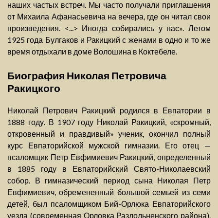
наших частых встреч. Мы часто получали приглашения
от Михаила Афанасьевича на вечера, где он читал свои
произведения. <...> Иногда собирались у нас». Летом
1925 года Булгаков и Ракицкий с женами в одно и то же
время отдыхали в доме Волошина в Коктебеле.
Биография Николая Петровича
Ракицкого
Николай Петрович Ракицкий родился в Евпатории в
1888 году. В 1907 году Николай Ракицкий, «скромный,
откровенный и правдивый» ученик, окончил полный
курс Евпаторийской мужской гимназии. Его отец —
псаломщик Петр Евфимиевич Ракицкий, определенный
в 1885 году в Евпаторийский Свято-Николаевский
собор. В гимназический период сына Николая Петр
Евфимиевич, обремененный большой семьей из семи
детей, был псаломщиком Бий-Орлюка Евпаторийского
уезда (современная Орловка Раздольненского района).