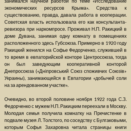
занимался научной работой по теме «Исследование
экономических ресурсов Крыма». Средства к
существованию, правда, давала работа в кооперации.
Советская власть использовала его как консультанта-
ревизора при наркомпросе. Проживал Н.П. Ракицкий в
доме Дувана, занимая одну комнату в помещениях
расположенного здесь Губсоюза. Примерно в 1920 году
Ракицкий женился на Софье Федорченко, служившей в
то время в евпаторийской конторе Центросоюза, тогда
он был заведующим кооперативной конторой
Днепросоюза («Днiпровський Союз споживчих Союзiв»
Украины), занимающейся в Евпатории «добычей соли
на за арендованном участке».
Очевидно, во второй половине ноября 1922 года С.З.
Федорченко с мужем Н.П. Ракицким переехали в Москву.
Молодая семья получила комнатку на Пречистенке в
подвале музея Л. Толстого, по соседству с Булгаковыми,
которым Софья Захаровна читала страницы книги