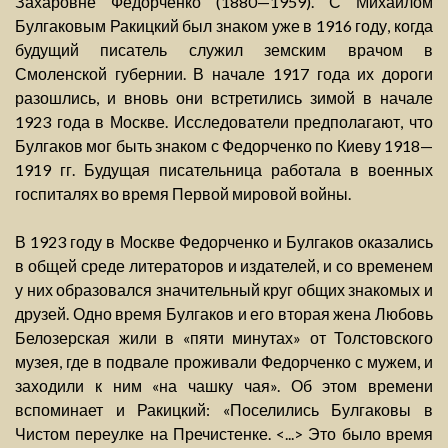
Захаровне Федорченко (1880—1959). С Михаилом
Булгаковым Ракицкий был знаком уже в 1916 году, когда
будущий писатель служил земским врачом в
Смоленской губернии. В начале 1917 года их дороги
разошлись, и вновь они встретились зимой в начале
1923 года в Москве. Исследователи предполагают, что
Булгаков мог быть знаком с Федорченко по Киеву 1918—
1919 гг. Будущая писательница работала в военных
госпиталях во время Первой мировой войны.
В 1923 году в Москве Федорченко и Булгаков оказались
в общей среде литераторов и издателей, и со временем
у них образовался значительный круг общих знакомых и
друзей. Одно время Булгаков и его вторая жена Любовь
Белозерская жили в «пяти минутах» от Толстовского
музея, где в подвале проживали Федорченко с мужем, и
заходили к ним «на чашку чая». Об этом времени
вспоминает и Ракицкий: «Поселились Булгаковы в
Чистом переулке на Пречистенке. <...> Это было время