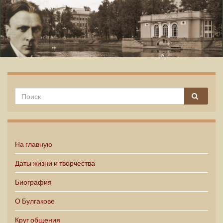
Михаил Булгаков
На главную
Даты жизни и творчества
Биография
О Булгакове
Круг общения