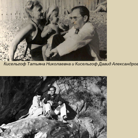
Кисельгоф Татьяна Николаевна и Кисельгоф Давид Александрович