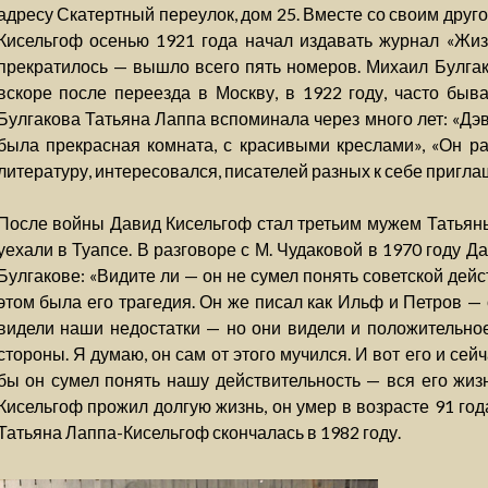
адресу Скатертный переулок, дом 25. Вместе со своим дру
Кисельгоф осенью 1921 года начал издавать журнал «Жизн
прекратилось — вышло всего пять номеров. Михаил Булга
вскоре после переезда в Москву, в 1922 году, часто быва
Булгакова Татьяна Лаппа вспоминала через много лет: «Дэв
была прекрасная комната, с красивыми креслами», «Он р
литературу, интересовался, писателей разных к себе пригла
После войны Давид Кисельгоф стал третьим мужем Татьяны
уехали в Туапсе. В разговоре с М. Чудаковой в 1970 году 
Булгакове: «Видите ли — он не сумел понять советской дейс
этом была его трагедия. Он же писал как Ильф и Петров —
видели наши недостатки — но они видели и положительное!
стороны. Я думаю, он сам от этого мучился. И вот его и сей
бы он сумел понять нашу действительность — вся его жиз
Кисельгоф прожил долгую жизнь, он умер в возрасте 91 года
Татьяна Лаппа-Кисельгоф скончалась в 1982 году.