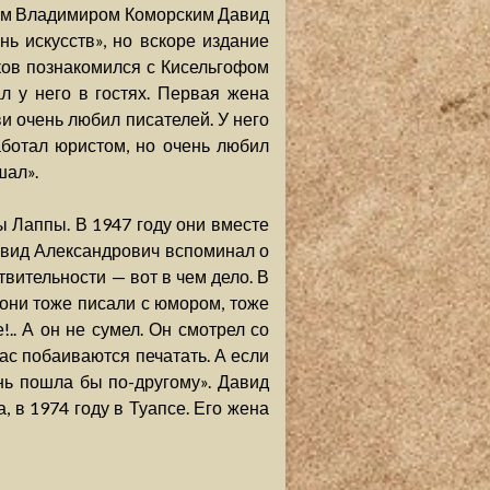
гом Владимиром Коморским Давид
ь искусств», но вскоре издание
ков познакомился с Кисельгофом
л у него в гостях. Первая жена
и очень любил писателей. У него
аботал юристом, но очень любил
шал».
 Лаппы. В 1947 году они вместе
Давид Александрович вспоминал о
твительности — вот в чем дело. В
 они тоже писали с юмором, тоже
.. А он не сумел. Он смотрел со
час побаиваются печатать. А если
нь пошла бы по-другому». Давид
, в 1974 году в Туапсе. Его жена