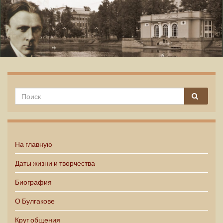
Михаил Булгаков
На главную
Даты жизни и творчества
Биография
О Булгакове
Круг общения