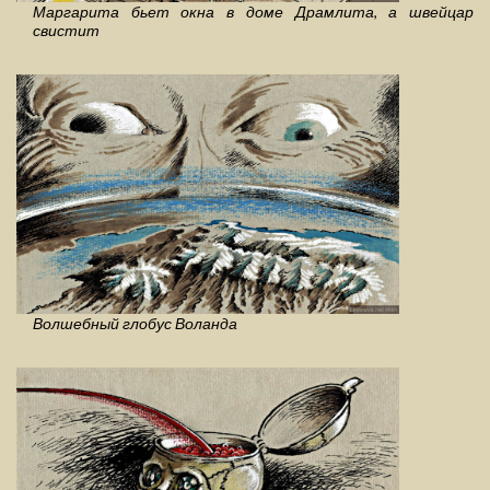
Маргарита бьет окна в доме Драмлита, а швейцар
свистит
Волшебный глобус Воланда