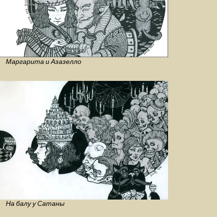
Маргарита и Азазелло
На балу у Сатаны