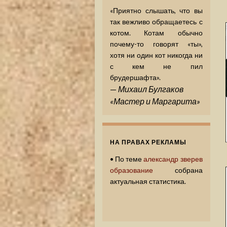
«Приятно слышать, что вы
так вежливо обращаетесь с
котом. Котам обычно
почему-то говорят «ты»,
хотя ни один кот никогда ни
с кем не пил
брудершафта».
—
Михаил Булгаков
«Мастер и Маргарита»
НА ПРАВАХ РЕКЛАМЫ
•
По теме
александр зверев
образование
собрана
актуальная статистика.