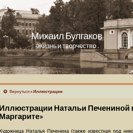
Михаил Булгаков
Жизнь и творчество
Вернуться к
Иллюстрации
Иллюстрации Натальи Печениной к
Маргарите»
Художница Наталья Печенина (также известная под ник