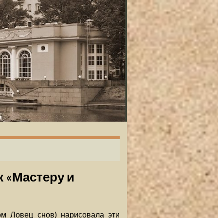
 «Мастеру и
ом Ловец снов) нарисовала эти