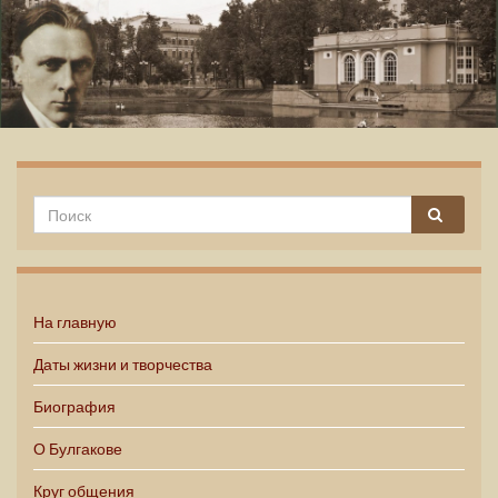
Михаил Булгаков
На главную
Даты жизни и творчества
Биография
О Булгакове
Круг общения