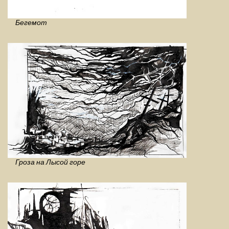
Бегемот
Гроза на Лысой горе