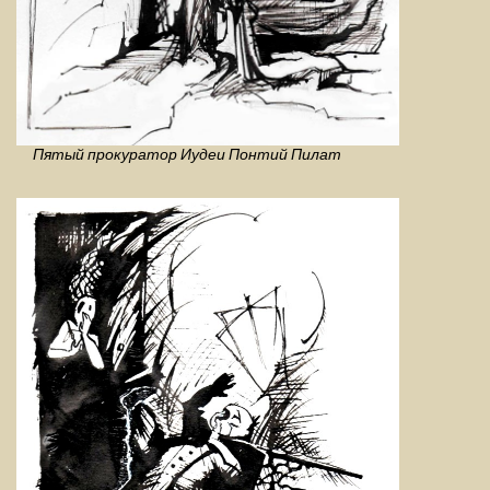
Пятый прокуратор Иудеи Понтий Пилат