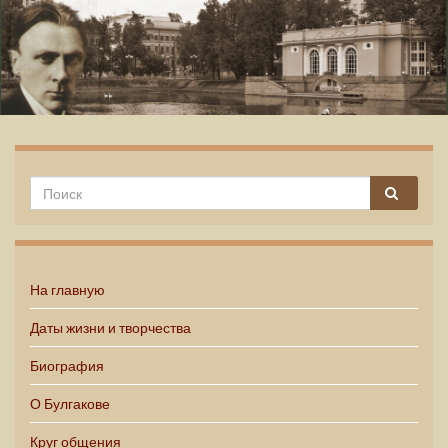
Михаил Булгаков
На главную
Даты жизни и творчества
Биография
О Булгакове
Круг общения