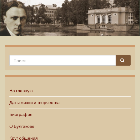
Михаил Булгаков
На главную
Даты жизни и творчества
Биография
О Булгакове
Круг общения