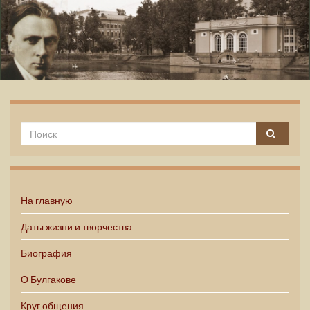
Михаил Булгаков
На главную
Даты жизни и творчества
Биография
О Булгакове
Круг общения