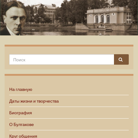
Михаил Булгаков
На главную
Даты жизни и творчества
Биография
О Булгакове
Круг общения