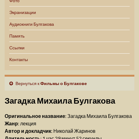
Фото
Экранизации
Аудиокниги Булгакова
Память
Ссылки
Контакты
Вернуться к
Фильмы о Булгакове
Загадка Михаила Булгакова
Оригинальное название
: Загадка Михаила Булгакова
Жанр
: лекция
Автор и докладчик
: Николай Жаринов
Длительность
: 1 час 29 минут 52 секунды