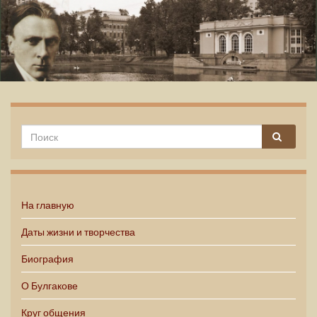
Михаил Булгаков
На главную
Даты жизни и творчества
Биография
О Булгакове
Круг общения