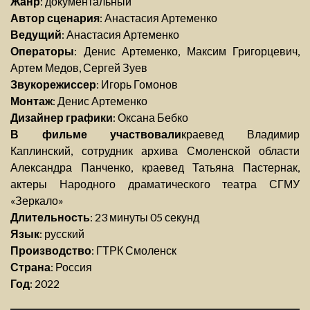
Жанр
: документальный
Автор сценария
: Анастасия Артеменко
Ведущий
: Анастасия Артеменко
Операторы
: Денис Артеменко, Максим Григорцевич,
Артем Медов, Сергей Зуев
Звукорежиссер
: Игорь Гомонов
Монтаж
: Денис Артеменко
Дизайнер графики
: Оксана Бебко
В фильме участвовали
краевед Владимир
Каплинский, сотрудник архива Смоленской области
Александра Панченко, краевед Татьяна Пастернак,
актеры Народного драматического театра СГМУ
«Зеркало»
Длительность
: 23 минуты 05 секунд
Язык
: русский
Производство
: ГТРК Смоленск
Страна
: Россия
Год
: 2022