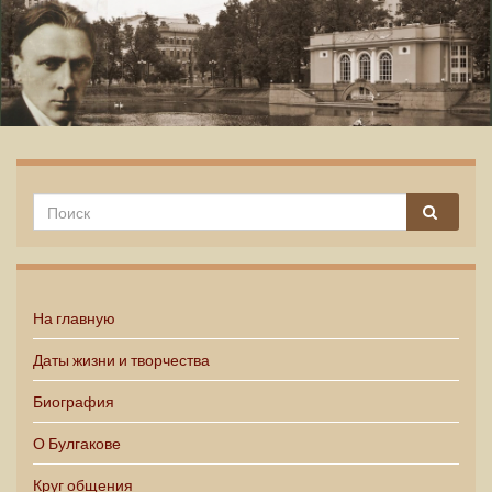
Михаил Булгаков
На главную
Даты жизни и творчества
Биография
О Булгакове
Круг общения