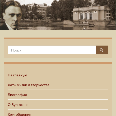
Михаил Булгаков
На главную
Даты жизни и творчества
Биография
О Булгакове
Круг общения