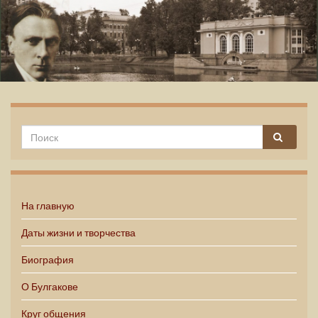
Михаил Булгаков
На главную
Даты жизни и творчества
Биография
О Булгакове
Круг общения