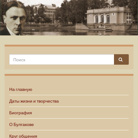
Михаил Булгаков
На главную
Даты жизни и творчества
Биография
О Булгакове
Круг общения