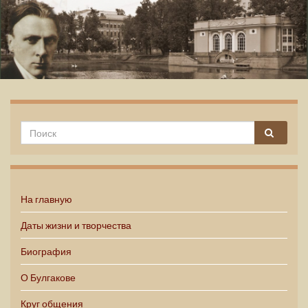
Михаил Булгаков
На главную
Даты жизни и творчества
Биография
О Булгакове
Круг общения