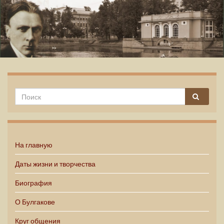
Михаил Булгаков
На главную
Даты жизни и творчества
Биография
О Булгакове
Круг общения