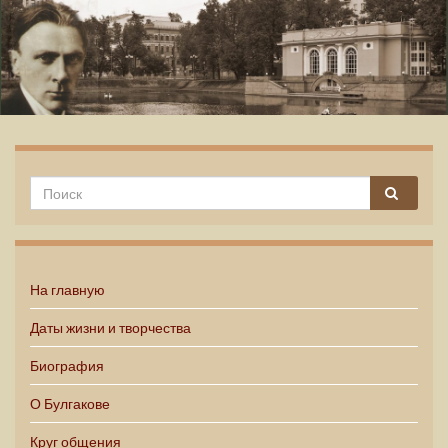
Михаил Булгаков
На главную
Даты жизни и творчества
Биография
О Булгакове
Круг общения