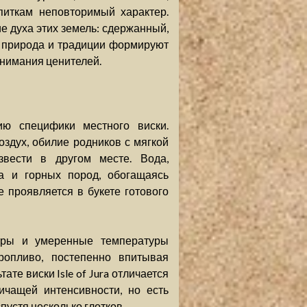
питкам неповторимый характер.
ние духа этих земель: сдержанный,
к природа и традиции формируют
внимания ценителей.
ю специфики местного виски.
здух, обилие родников с мягкой
звести в другом месте. Вода,
а и горных пород, обогащаясь
 проявляется в букете готового
етры и умеренные температуры
ропливо, постепенно впитывая
те виски Isle of Jura отличается
чащей интенсивности, но есть
пустя несколько глотков.