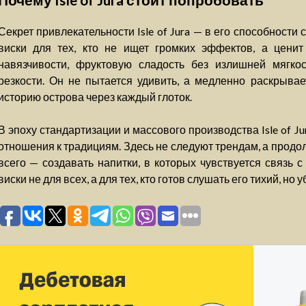
Секрет привлекательности Isle of Jura — в его способности
виски для тех, кто не ищет громких эффектов, а цени
навязчивости, фруктовую сладость без излишней мягко
резкости. Он не пытается удивить, а медленно раскрывае
историю острова через каждый глоток.
В эпоху стандартизации и массового производства Isle of 
отношения к традициям. Здесь не следуют трендам, а продо
всего — создавать напитки, в которых чувствуется связь 
виски не для всех, а для тех, кто готов слушать его тихий, но