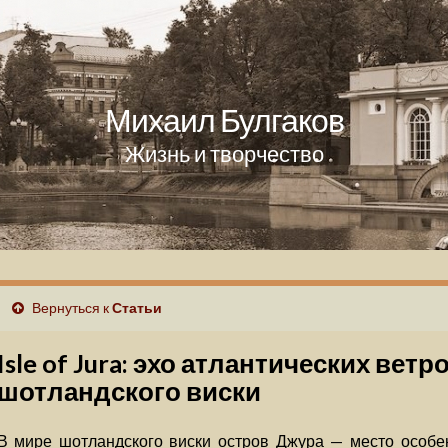
Михаил Булгаков
Жизнь и творчество
Вернуться к
Статьи
Isle of Jura: эхо атлантических ветр
шотландского виски
В мире шотландского виски остров Джура — место особен