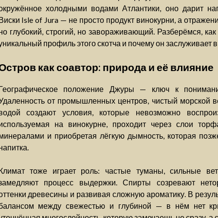
окружённое холодными водами Атлантики, оно дарит на
Виски Isle of Jura — не просто продукт винокурни, а отраже
но глубокий, строгий, но завораживающий. Разберёмся, ка
уникальный профиль этого скотча и почему он заслуживает 
Остров как соавтор: природа и её влияние
Географическое положение Джуры — ключ к понимани
Удаленность от промышленных центров, чистый морской во
водой создают условия, которые невозможно воспрои
используемая на винокурне, проходит через слои торф
минералами и приобретая лёгкую дымность, которая позже
напитка.
Климат тоже играет роль: частые туманы, сильные в
замедляют процесс выдержки. Спирты созревают нето
оттенки древесины и развивая сложную ароматику. В результа
балансом между свежестью и глубиной — в нём нет кри
утончённая многослойность, которую замечаешь не сразу, а с