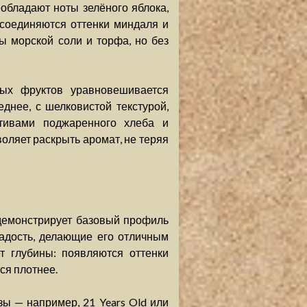
обладают ноты зелёного яблока,
соединяются оттенки миндаля и
ы морской соли и торфа, но без
ных фруктов уравновешивается
днее, с шелковистой текстурой,
отивами поджаренного хлеба и
оляет раскрыть аромат, не теряя
о
н демонстрирует базовый профиль
ладость, делающие его отличным
т глубины: появляются оттенки
ся плотнее.
ы — например, 21 Years Old или