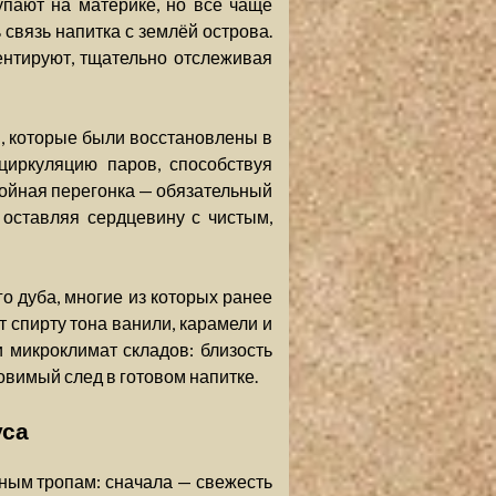
купают на материке, но всё чаще
 связь напитка с землёй острова.
ентируют, тщательно отслеживая
, которые были восстановлены в
циркуляцию паров, способствуя
ойная перегонка — обязательный
 оставляя сердцевину с чистым,
о дуба, многие из которых ранее
 спирту тона ванили, карамели и
 микроклимат складов: близость
овимый след в готовом напитке.
уса
овным тропам: сначала — свежесть