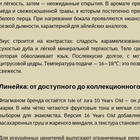
и лёгкость, затем — неожиданные открытия. В аромате пре
мёда и свежескошенной травы, к которым постепенно при
белого перца. При нагревании бокала проявляются нюанс
резкой дымности, характерной для айлейских аналогов.
Вкус строится на контрастах: сладость карамелизован
сухостью дуба и лёгкой минеральной терпкостью. Тело сре
которая обволакивает язык. Послевкусие долгое, с м
цитрусовой цедры. Температура подачи — 16—18℃: это позв
свежести.
Линейка: от доступного до коллекционног
Флагманом бренда остаётся Isle of Jura 10 Years Old — о
марки. В нём чётко читаются фруктовые тона и мягкая с
выбором для знакомства. Версия 16 Years Old добавляе
засахаренных груш и жареного миндаля, а текстура становит
Для искушённых ценителей выпускают ограниченные релиз