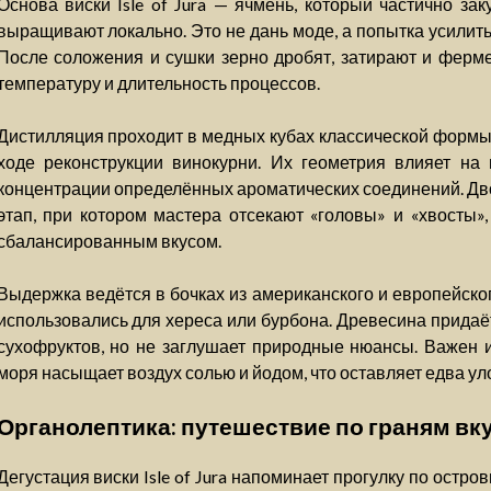
Основа виски Isle of Jura — ячмень, который частично за
выращивают локально. Это не дань моде, а попытка усилить
После соложения и сушки зерно дробят, затирают и ферм
температуру и длительность процессов.
Дистилляция проходит в медных кубах классической формы
ходе реконструкции винокурни. Их геометрия влияет на 
концентрации определённых ароматических соединений. Дв
этап, при котором мастера отсекают «головы» и «хвосты»,
сбалансированным вкусом.
Выдержка ведётся в бочках из американского и европейског
использовались для хереса или бурбона. Древесина придаёт
сухофруктов, но не заглушает природные нюансы. Важен и
моря насыщает воздух солью и йодом, что оставляет едва ул
Органолептика: путешествие по граням вк
Дегустация виски Isle of Jura напоминает прогулку по остр