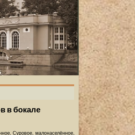
ов в бокале
ное. Суровое, малонаселённое,