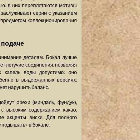
ю: в них переплетаются мотивы
я заслуживают серии с указанием
я предметом коллекционирования
 подаче
 внимание деталям. Бокал лучше
ет летучие соединения, позволяя
х капель воды допустимо: оно
обенно в выдержанных версиях.
жет нарушить баланс.
ойдут орехи (миндаль, фундук),
с высоким содержанием какао.
е акценты виски. Для полного
«подышать» в бокале.