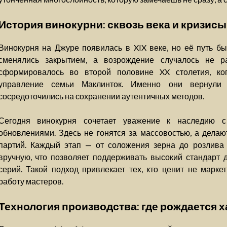
История винокурни: сквозь века и кризисы
Винокурня на Джуре появилась в XIX веке, но её путь б
сменялись закрытием, а возрождение случалось не р
сформировалось во второй половине XX столетия, ко
управление семьи Маклинток. Именно они вернули 
сосредоточились на сохранении аутентичных методов.
Сегодня винокурня сочетает уважение к наследию с
обновлениями. Здесь не гонятся за массовостью, а делаю
партий. Каждый этап — от соложения зерна до розлива
вручную, что позволяет поддерживать высокий стандарт 
серий. Такой подход привлекает тех, кто ценит не марк
работу мастеров.
Технология производства: где рождается х