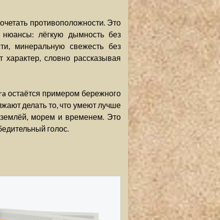
 сочетать противоположности. Это
т нюансы: лёгкую дымность без
сти, минеральную свежесть без
т характер, словно рассказывая
Jura остаётся примером бережного
лжают делать то, что умеют лучше
с землёй, морем и временем. Это
 убедительный голос.