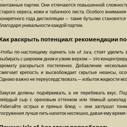
винтажные партии. Они отличаются повышенной сложность
старого хереса, кожи и табачного листа. Особого внимани
конкретного года дистилляции — такие бутылки становятс
благодаря уникальности каждой партии.
Как раскрыть потенциал: рекомендации по
Чтобы по-настоящему оценить Isle of Jura, стоит уделить
выбирать с широким дном и узким верхом — это концентриру
аромату раскрыться постепенно. Добавление нескольки
смягчает крепость и высвобождает скрытые нюансы, ос
Однако важно не переусердствовать — избыток жидкости мо
Закуски должны подчёркивать, а не перебивать вкус. Под
твёрдый сыр с ореховым оттенком или тёмный шоколад 
Избегайте острых и пряных блюд — они заглушат тонки
погружения лучше пить напиток неспешно, давая ему время 
Почему Isle of Jura стоит попробовать